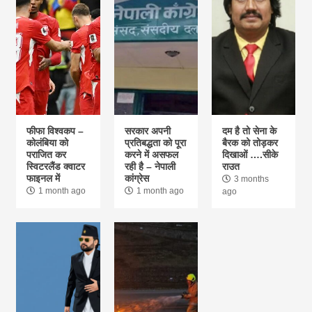
लेन-देन के विवाद पर हुए समझौते को रद्द करने की मांग
को लेकर जनकपुरधाम में साहूकारों का प्रदर्शन
6
जोगबनी में एसएसबी की फर्जी आईडी बनाकर ठगी करने
वाला धराया, अवैध वसूली का आरोप
फीफा विश्वकप –
सरकार अपनी
दम है तो सेना के
कोलंबिया को
प्रतिबद्धता को पूरा
बैरक को तोड़कर
7
पराजित कर
करने में असफल
दिखाओं ….सीके
स्विटरलैंड क्वाटर
रही है – नेपाली
राउत
उपकार सेवा नेपाल द्वारा ठोरी में सहयोग
फाइनल में
कांग्रेस
3 months
1 month ago
1 month ago
ago
8
मौन की महिमा : प्रभु को प्रसन्न करने का सबसे सरल
और श्रेष्ठ मार्ग : बिमल सर्राफ
9