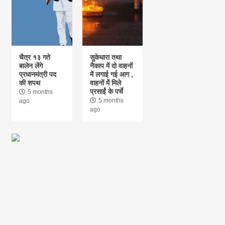
ऐतिहासिक तस्वीरों का संरक्षण राष्ट्र की जिम्मेदारी :
अध्यक्ष हरिप्रसाद रेग्मी
10
चैत्र १३ गते
सुकेधारा तथा
‘मधेस का कैलाश’ — टुटेश्वरनाथ महादेव धाम
बालेन लेंगे
नैकाप में दो वाहनों
प्रधानमंत्री पद
में लगाई गई आग ,
की शपथ
वाहनों में मिले
प्रसाईं के पर्चे
5 months
1
5 months
ago
ago
एफसीसी में शेख हसीना ने लोकतंत्र के प्रति
प्रतिबद्धता दोहराई, दिसंबर 2026 में बांग्लादेश लौटने
का किया ऐलान
2
आज का पंचांग: आज दिनांक 8 अगस्त 2026 शनिवार
शुभसंवत् 2083
3