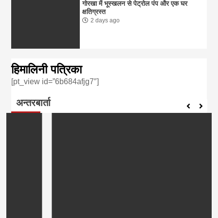
गोरखा में भूस्खलन से पेट्रोल पंप और एक घर
क्षतिग्रस्त
2 days ago
हिमालिनी पत्रिका
[pt_view id=”6b684afjg7″]
अन्तरबार्ता