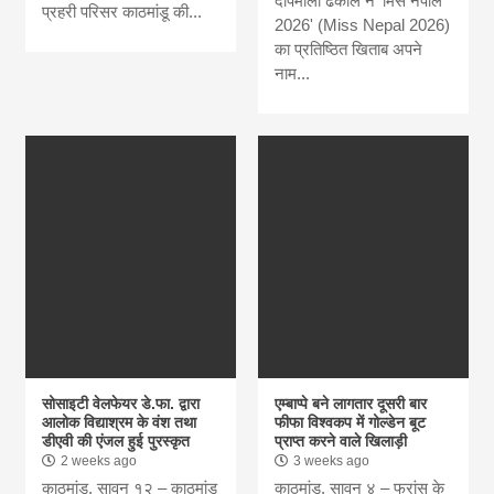
दीपमाला ढकाल ने 'मिस नेपाल
प्रहरी परिसर काठमांडू की...
2026' (Miss Nepal 2026)
का प्रतिष्ठित खिताब अपने
नाम...
सोसाइटी वेलफेयर डे.फा. द्वारा
एम्बाप्पे बने लागतार दूसरी बार
आलोक विद्याश्रम के वंश तथा
फीफा विश्वकप में गोल्डेन बूट
डीएवी की एंजल हुई पुरस्कृत
प्राप्त करने वाले खिलाड़ी
2 weeks ago
3 weeks ago
काठमांडू, सावन १२ – काठमांडू
काठमांडू, सावन ४ – फ्रांस के