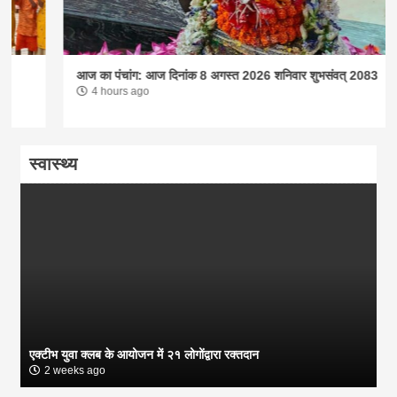
आज का पंचांग: आज दिनांक 8 अगस्त 2026 शनिवार शुभसंवत् 2083
4 hours ago
स्वास्थ्य
एक्टीभ युवा क्लब के आयोजन में २१ लोगोंद्वारा रक्तदान
2 weeks ago