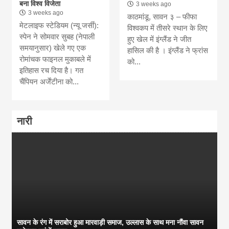
बना विश्व विजेता
3 weeks ago
3 weeks ago
काठमांडू, सावन ३ – फीफा
मेटलाइफ स्टेडियम (न्यू जर्सी):
विश्वकप में तीसरे स्थान के लिए
स्पेन ने सोमवार सुबह (नेपाली
हुए खेल में इंग्लैंड ने जीत
समयानुसार) खेले गए एक
हासिल की है । इंग्लैंड ने फ्रांस
रोमांचक फाइनल मुकाबले में
को...
इतिहास रच दिया है। गत
चैंपियन अर्जेंटीना को...
नारी
सावन के रंग में सराबोर हुआ मारवाड़ी समाज, उल्लास के साथ मना नौंवा सावन