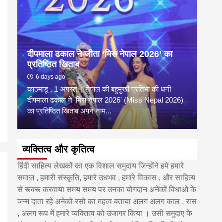
दीपमाला ढकाल ने जीता ‘मिस नेपाल 2026’ का
डी.ए
प्रतिष्ठित खिताब
के वि
6 days ago
6 
काठमांडू , 1 अगस्त । नेपाल की बहुमुखी प्रतिभा की धनी
‘हिमाल
दीपमाला ढकाल ने 'मिस नेपाल 2026' (Miss Nepal 2026)
का सम
का प्रतिष्ठित खिताब अपने नाम...
http
व्यक्तित्व और कृतित्व
हिंदी साहित्य लेखकों का एक विशाल समुदाय जिन्होंने हमे हमारे
समाज , हमारी संस्कृति, हमारे उधभव , हमारे विकास , और साहित्य
से रूबरू करवाया समय समय पर उनका योगदान अनेकों विधाओं के
जन्म दाता रहे अनेको रसों का महत्व बताया अलग अलग काल , रास
, अलग रूप में हमारे व्यक्तित्व को उजागर किया । उसी समुदाए के