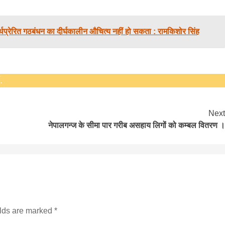
ार्थप्रेरित गठबंधन का दीर्घकालीन औचित्य नहीं हो सकता : रामकिशोर सिंह
सीताराम विवाह पंचमी महोत्सव के तीसरे दिन धनुष
यज्ञ का हुआ आयोजन (फोटो सहित)
3 years ago
.
जनकपुरधाम/मिश्री लाल मधुकर। सीताराम विवाह पंचमी
महोत्सव के तीसरे दिन जानकी मंदिर के प्रांगण में धनुष यज्ञ
आयोजित किया गया। रंगभूमि मैदान में राजा विदेह...
Next
नेपालगन्ज के सीमा पार गरीब असहाय लिगों को कम्बल वितरण ।
elds are marked
*