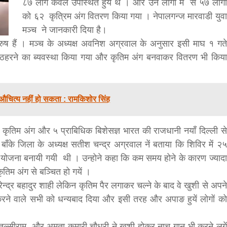
८७ लोग केवल उपस्थित हुयें थे । और उन लोगों मे से ५७ लोगों
को ६२ कृत्रिम अंग वितरण किया गया । नेपालगन्ज मारवाडी युवा
bank
मञ्च ने जानकारी दिया है।
ुष हैं । मञ्च के अध्यक्ष अवनिश अग्रवाल के अनुसार इसी माघ १ गते
hesh
 ठहरने का ब्यवस्था किया गया और कृतिम अंग बनवाकर वितरण भी किया
न औचित्य नहीं हो सकता : रामकिशोर सिंह
 कृतिम अंग और ५ प्राबिधिक बिशेसज्ञ भारत की राजधानी नयाँ दिल्ली से
बाँके जिला के अध्यक्ष सतीश चन्द्र अग्रवाल नें बताया कि शिविर में २५
 योजना बनायी गयी थी । उन्होने कहा कि कम समय होने के कारण ज्यादा
तिम अंग से बञ्चित हो गयें ।
ेन्द्र बहादुर शाही लेकिन कृतिम पैर लगाकर चल्ने के बाद वे खुशी से अपने
 करने वाले सभी को धन्यबाद दिया और इसी तरह और अपाङ हुयें लोगों को
, तुल्सीराम, और अमृता कुमारी चौधरी ने खुशी होकर नाच-गान भी करने लगें