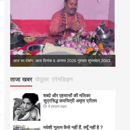
्
आज का पंचांग: आज दिनांक 6 अगस्त 2026 गुरुवार शुभसंवत् 2083
आज का 
ताजा खबर
पोपुलर
टरेनडिङ्ग
शब्दो और एहसासों की मलिका
सुप्रसिद्ध कवयित्री अमृता प्रीतम
9 years ago
मधेशी गुलाम कैसे नहीं हैं, क्यूँ नहीं है ?