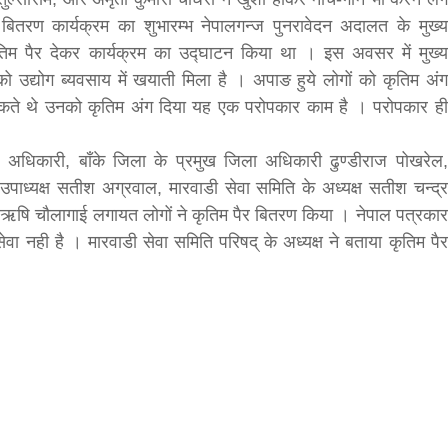
बितरण कार्यक्रम का शुभारम्भ नेपालगन्ज पुनरावेदन अदालत के मुख्य
तिम पैर देकर कार्यक्रम का उद्घाटन किया था । इस अवसर में मुख्य
को उद्योग ब्यवसाय में खयाती मिला है । अपाङ हुये लोगों को कृतिम अंग
ते थे उनको कृतिम अंग दिया यह एक परोपकार काम है । परोपकार ही
अधिकारी, बाँके जिला के प्रमुख जिला अधिकारी ढुण्डीराज पोखरेल,
, उपाध्यक्ष सतीश अग्रवाल, मारवाडी सेवा समिति के अध्यक्ष सतीश चन्द्र
बड़े अंतर से जीत हासिल करुँंगी –रेणु दाहाल
्रऋषि चौलागाई लगायत लोगों ने कृतिम पैर बितरण किया । नेपाल पत्रकार
वा नही है । मारवाडी सेवा समिति परिषद् के अध्यक्ष ने बताया कृतिम पैर
6 months ago
काठमांडू, फागुन ४ – चितवन क्षेत्र नम्बर ३ में प्रतिनिधिसभा
सदस्य के रूप में अपनी उम्मीदवारी दे चुकी रेणु दाहाल ने कहा 
कि उन्हें...