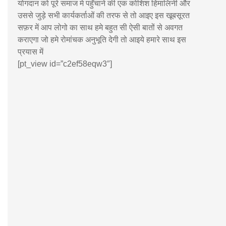
योगदान को पूरे समाज मे पहुँचाने की एक कोशिश हिमालिनी और
उससे जुड़े सभी कार्यकर्ताओं की तरफ से तो आइए इस खूबसूरत
सफ़र में आप लोगो का साथ हमे बहुत सी ऐसी बातों से अवगत
कराएगा जो हमे रोमांचक अनुभूति देगी तो आइये हमारे साथ इस
प्रयास में
[pt_view id=”c2ef58eqw3″]