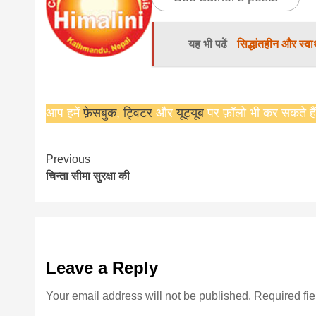
यह भी पढें
सिद्धांतहीन और स्व
आप हमें
फ़ेसबुक
,
ट्विटर
और
यूट्यूब
पर फ़ॉलो भी कर सकते हैं
Continue
Previous
चिन्ता सीमा सुरक्षा की
Reading
Leave a Reply
Your email address will not be published.
Required fi