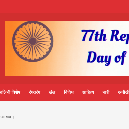
m-
S
ine
मालिनी विशेष
रंगतरंग
खेल
विविध
साहित्य
नारी
अनौखी
lini
किया गया ।