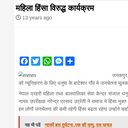
first hindi
महिला हिंसा विरुद्ध कार्यक्रम
magazine o
13 years ago
Nepal bring
news in hin
Facebook
Twitter
WhatsApp
Messenger
Share
आज का पंचांग: आज दिनांक 3 अगस्त 2026 सो
जनकपुर,
from
को न्यूनिकरण के लिए धनुषा के बाटेश्वर गाँव मे जनचेतना मूलक
नेपाल प्रहरी महिला तथा बालवालिका सेवा केन्द्र संजाल धनुषा 
Nepal,mad
नायव उपरीक्षक नरेन्द्र प्रसाद उप्रेती ने समाज मे हिंसा
हम लोगों जनचेतना की कमी रहेगी हिंसा बढता रहेगा उन्होने कहा
news,financ
यह भी पढें
ग्वार्को बस दुर्घटना..एक की मृत्यु, दस घायल