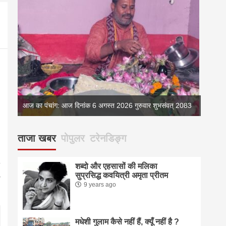
्
आज का पंचांग: आज दिनांक 6 अगस्त 2026 गुरुवार शुभसंवत् 2083
आज का 
ताजा खबर
पोपुलर
टरेनडिङ्ग
शब्दो और एहसासों की मलिका
सुप्रसिद्ध कवयित्री अमृता प्रीतम
9 years ago
मधेशी गुलाम कैसे नहीं हैं, क्यूँ नहीं है ?