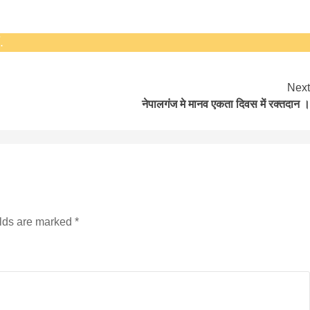
.
Next
नेपालगंज मे मानव एकता दिवस में रक्तदान ।
बड़े अंतर से जीत हासिल करुँंगी –रेणु दाहाल
6 months ago
काठमांडू, फागुन ४ – चितवन क्षेत्र नम्बर ३ में प्रतिनिधिसभा
सदस्य के रूप में अपनी उम्मीदवारी दे चुकी रेणु दाहाल ने कहा 
कि उन्हें...
elds are marked
*