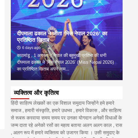
दीपमाला ढकाल ने जीता ‘मिस नेपाल 2026’ का
डी.ए
प्रतिष्ठित खिताब
के वि
6 days ago
6 
काठमांडू , 1 अगस्त । नेपाल की बहुमुखी प्रतिभा की धनी
‘हिमाल
दीपमाला ढकाल ने 'मिस नेपाल 2026' (Miss Nepal 2026)
का सम
का प्रतिष्ठित खिताब अपने नाम...
http
व्यक्तित्व और कृतित्व
हिंदी साहित्य लेखकों का एक विशाल समुदाय जिन्होंने हमे हमारे
समाज , हमारी संस्कृति, हमारे उधभव , हमारे विकास , और साहित्य
से रूबरू करवाया समय समय पर उनका योगदान अनेकों विधाओं के
जन्म दाता रहे अनेको रसों का महत्व बताया अलग अलग काल , रास
, अलग रूप में हमारे व्यक्तित्व को उजागर किया । उसी समुदाए के