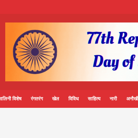
m-
S
ine
मालिनी विशेष
रंगतरंग
खेल
विविध
साहित्य
नारी
अनौखी
lini