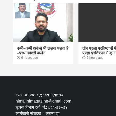
कभी–कभी अकेले भी लड़ना पड़ता है
तीन प्रज्ञा प्रतिष्ठानों 
–प्रधानमंत्री बालेन
प्रज्ञा प्रतिष्ठान में क
6 hours ago
7 hours ago
९८५१०६४४६८,९८०११६१७७७
himalinimagazine@gmail.com
सूचना विभाग दर्ता नं.: ८२/०७३–७४
कार्यकारी संपादक – कंचना झा