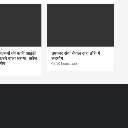
एसएसबी की फर्जी आईडी
उपकार सेवा नेपाल द्वारा ठोरी में
रने वाला धराया, अवैध
सहयोग
रोप
10 hours ago
go