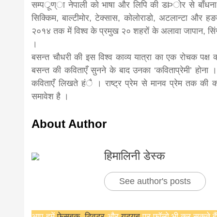
सम्पर्ूण्ा नेपाली को भाषा और लिपि की डÞोर से बाँधना है ।
सिक्किम, बाल्टीमोर, टेक्सास, कोलोराडो, अटलान्टा और हङक
news, mad
२०१४ तक में विश्व के प्रमुख २० शहरों के अलावा जापान, सिं
।
khabar
बसन्त चौधरी की इस विश्व काव्य यात्रा का एक रोचक पक्ष क्
बसन्त की कविताएँ सुनने के बाद उनका ‘कविताप्रेमी’ होना
कविताएँ लिखते हंै । राष्ट्र प्रेम से मानव प्रेम तक क
समावेश है ।
About Author
हिमालिनी डेस्क
See author's posts
आप हमें
फ़ेसबुक
,
ट्विटर
और
यूट्यूब
पर फ़ॉलो भी कर सकते हैं