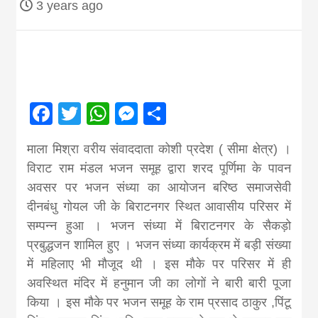
3 years ago
Nepal brings
news in hindi
from
Facebook
Twitter
WhatsApp
Messenger
Share
Nepal,madhes
माला मिश्रा वरीय संवाददाता कोशी प्रदेश ( सीमा क्षेत्र) ।
विराट राम मंडल भजन समूह द्वारा शरद पूर्णिमा के पावन
अवसर पर भजन संध्या का आयोजन बरिष्ठ समाजसेवी
news,financia
दीनबंधु गोयल जी के बिराटनगर स्थित आवासीय परिसर में
सम्पन्न हुआ । भजन संध्या में बिराटनगर के सैकड़ो
news,loan,ban
प्रबुद्धजन शामिल हुए । भजन संध्या कार्यक्रम में बड़ी संख्या
में महिलाए भी मौजूद थी । इस मौके पर परिसर में ही
news, madhes
अवस्थित मंदिर में हनुमान जी का लोगों ने बारी बारी पूजा
किया । इस मौके पर भजन समूह के राम प्रसाद ठाकुर ,पिंटू