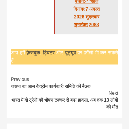
पंचांग:-* *आज
दिनांक:7 अगस्त
2026 शुक्रवार
शुभसंवत् 2083
आप हमें
फ़ेसबुक
,
ट्विटर
और
यूट्यूब
पर फ़ॉलो भी कर सकते
हैं.
Continue
Previous
जसपा का आज केंद्रीय कार्यकारी समिति की बैठक
Reading
Next
भारत में दो ट्रेनों की भीषण टक्कर से बड़ा हादसा, अब तक 13 लोगों
की मौत