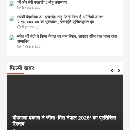
*मैं और मेरी परछाईं* : मंजू उपाध्याय
5 years ago
मधेशी वैज्ञानिक डा. इन्द्रदेव साहु जिन्हें मिला है अमेरिकी डालर
२,९७,०००.०० का पुरस्कार , प्रस्तुति सुजितकुमार झा
5 years ago
मधेश की बेटी ने किया नेपाल का नाम राैशन, डाक्टर रश्मि शाह नासा द्वारा
सम्मानित
7 years ago
फिल्मी खबर
दीपमाला ढकाल ने जीता ‘मिस नेपाल 2026’ का प्रतिष्ठित
खिताब