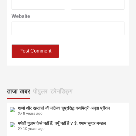
Website
आज का पंचांग: आज दिनांक 6 अगस्त 2026 गुरुवार शुभसंवत् 2083
आज
ताजा खबर
पोपुलर
टरेनडिङ्ग
शब्दो और एहसासों की मलिका सुप्रसिद्ध कवयित्री अमृता प्रीतम
9 years ago
मधेशी गुलाम कैसे नहीं हैं, क्यूँ नहीं है ? ई. श्याम सुन्दर मण्डल
10 years ago