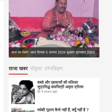
083
आज का पंचांग: आज दिनांक 5 अगस्त 2026 बुधवार शुभसंवत् 2083
आज का 
ताजा खबर
पोपुलर
टरेनडिङ्ग
शब्दो और एहसासों की मलिका
सुप्रसिद्ध कवयित्री अमृता प्रीतम
9 years ago
मधेशी गुलाम कैसे नहीं हैं, क्यूँ नहीं है ?