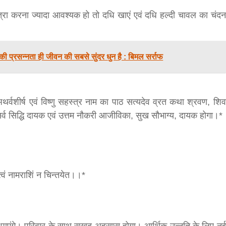
त्रा करना ज्यादा आवश्यक हो तो दधि खाएं एवं दधि हल्दी चावल का चंदन
सीताराम विवाह पंचमी महोत्सव के तीसरे दिन धनुष
ी प्रसन्नता ही जीवन की सबसे सुंदर धुन है : बिमल सर्राफ
यज्ञ का हुआ आयोजन (फोटो सहित)
3 years ago
जनकपुरधाम/मिश्री लाल मधुकर। सीताराम विवाह पंचमी
 अथर्वशीर्ष एवं विष्णु सहस्त्र नाम का पाठ सत्यदेव व्रत कथा श्रवण, शिव
महोत्सव के तीसरे दिन जानकी मंदिर के प्रांगण में धनुष यज्ञ
आयोजित किया गया। रंगभूमि मैदान में राजा विदेह...
ग्य, सर्व सिद्धि दायक एवं उत्तम नौकरी आजीविका, सुख सौभाग्य, दायक होगा।*
त्वं नामराशिं न चिन्तयेत।।*