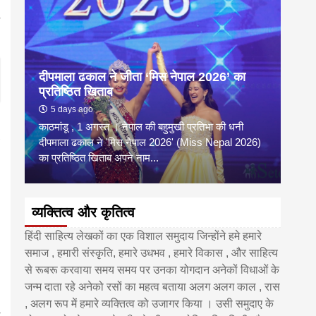
दीपमाला ढकाल ने जीता ‘मिस नेपाल 2026’ का
डी.ए
प्रतिष्ठित खिताब
के वि
5 days ago
6 
काठमांडू , 1 अगस्त । नेपाल की बहुमुखी प्रतिभा की धनी
‘हिमाल
दीपमाला ढकाल ने 'मिस नेपाल 2026' (Miss Nepal 2026)
का सम
का प्रतिष्ठित खिताब अपने नाम...
http
व्यक्तित्व और कृतित्व
हिंदी साहित्य लेखकों का एक विशाल समुदाय जिन्होंने हमे हमारे
समाज , हमारी संस्कृति, हमारे उधभव , हमारे विकास , और साहित्य
से रूबरू करवाया समय समय पर उनका योगदान अनेकों विधाओं के
जन्म दाता रहे अनेको रसों का महत्व बताया अलग अलग काल , रास
, अलग रूप में हमारे व्यक्तित्व को उजागर किया । उसी समुदाए के