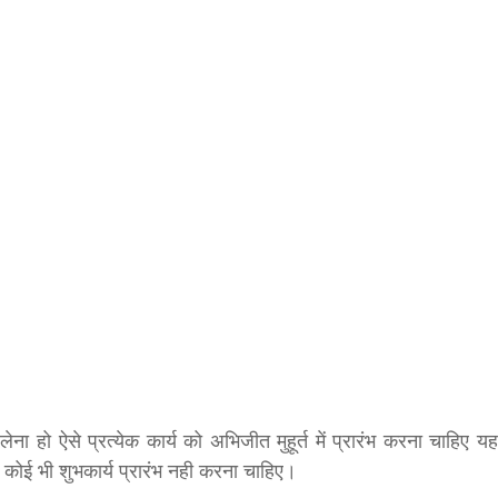
बड़े अंतर से जीत हासिल करुँंगी –रेणु दाहाल
6 months ago
काठमांडू, फागुन ४ – चितवन क्षेत्र नम्बर ३ में प्रतिनिधिसभा
सदस्य के रूप में अपनी उम्मीदवारी दे चुकी रेणु दाहाल ने कहा 
कि उन्हें...
 हो ऐसे प्रत्येक कार्य को अभिजीत मुहूर्त में प्रारंभ करना चाहिए यह
में कोई भी शुभकार्य प्रारंभ नही करना चाहिए।