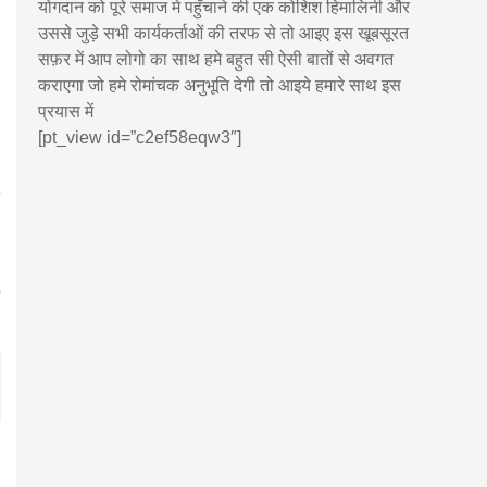
योगदान को पूरे समाज मे पहुँचाने की एक कोशिश हिमालिनी और
उससे जुड़े सभी कार्यकर्ताओं की तरफ से तो आइए इस खूबसूरत
सफ़र में आप लोगो का साथ हमे बहुत सी ऐसी बातों से अवगत
कराएगा जो हमे रोमांचक अनुभूति देगी तो आइये हमारे साथ इस
प्रयास में
[pt_view id=”c2ef58eqw3″]