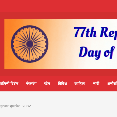
m-
S
ine
मालिनी विशेष
रंगतरंग
खेल
विविध
साहित्य
नारी
अनौखी
lini
गुरुवार शुभसंवत् :2082