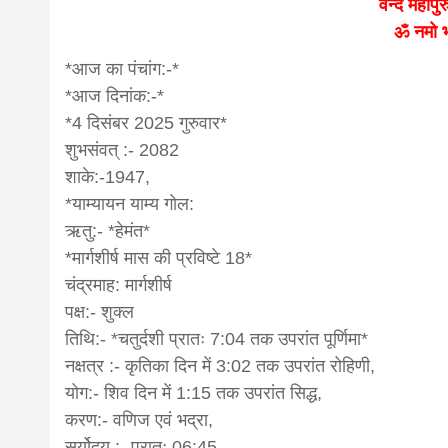
वन्दे महाप
ॐ नमो भ
news,loan,
*आज का पंचांग:-*
*आज दिनांक:-*
news, mad
*4 दिसंबर 2025 गुरुवार*
शुभसंवत् :- 2082
khabar
शाके:-1947,
*याम्यायन याम्य गोल:
ऋतु:- *हेमंत*
*मार्गशीर्ष मास की प्रविष्टे 18*
चंद्रमाह: मार्गशीर्ष
पक्ष:- शुक्ल
तिथि:- *चतुर्दशी प्रातः 7:04 तक उपरांत पूर्णिमा*
नक्षत्र :- कृतिका दिन में 3:02 तक उपरांत रोहिणी,
योग:- शिव दिन में 1:15 तक उपरांत सिद्ध,
करण:- वणिज एवं भद्रा,
सूर्योदय :- प्रातः 06:45