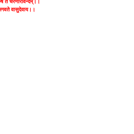
ुरुष ते चरणारविन्दम्।।
गवते वासुदेवाय।।
bank
hesh