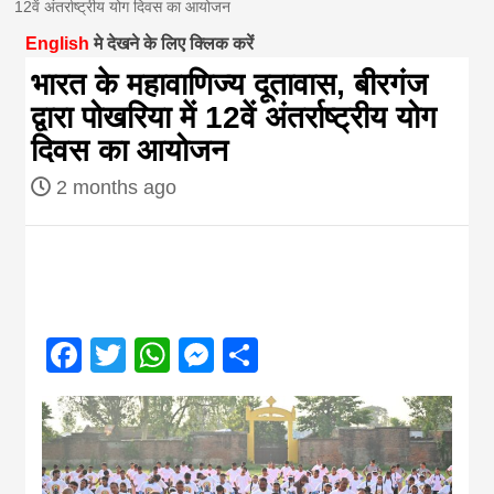
12वें अंतर्राष्ट्रीय योग दिवस का आयोजन
magazine of
English
मे देखने के लिए क्लिक करें
भारत के महावाणिज्य दूतावास, बीरगंज
Nepal brings
द्वारा पोखरिया में 12वें अंतर्राष्ट्रीय योग
दिवस का आयोजन
news in hindi
2 months ago
from
Nepal,madhes
Facebook
Twitter
WhatsApp
Messenger
Share
news,financia
news,loan,ban