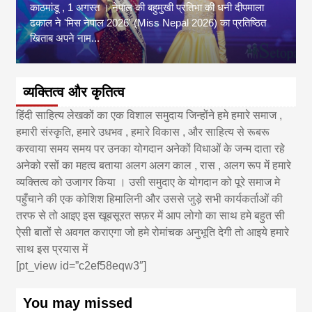
काठमांडू , 1 अगस्त । नेपाल की बहुमुखी प्रतिभा की धनी दीपमाला
ढकाल ने 'मिस नेपाल 2026' (Miss Nepal 2026) का प्रतिष्ठित
खिताब अपने नाम...
व्यक्तित्व और कृतित्व
हिंदी साहित्य लेखकों का एक विशाल समुदाय जिन्होंने हमे हमारे समाज ,
हमारी संस्कृति, हमारे उधभव , हमारे विकास , और साहित्य से रूबरू
करवाया समय समय पर उनका योगदान अनेकों विधाओं के जन्म दाता रहे
अनेको रसों का महत्व बताया अलग अलग काल , रास , अलग रूप में हमारे
व्यक्तित्व को उजागर किया । उसी समुदाए के योगदान को पूरे समाज मे
पहुँचाने की एक कोशिश हिमालिनी और उससे जुड़े सभी कार्यकर्ताओं की
तरफ से तो आइए इस खूबसूरत सफ़र में आप लोगो का साथ हमे बहुत सी
ऐसी बातों से अवगत कराएगा जो हमे रोमांचक अनुभूति देगी तो आइये हमारे
साथ इस प्रयास में
[pt_view id=”c2ef58eqw3″]
You may missed