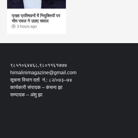
प्रज्ञा प्रतिष्ठानों में नियुक्तियों पर
भीम रावल ने उठाए सवाल
3 hours ago
९८५१०६४४६८,९८०११६१७७७
himalinimagazine@gmail.com
सूचना विभाग दर्ता नं.: ८२/०७३–७४
कार्यकारी संपादक – कंचना झा
सम्पादक – अंशु झा