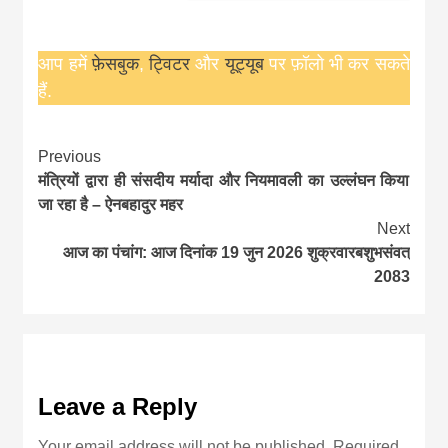
आप हमें
फ़ेसबुक
,
ट्विटर
और
यूट्यूब
पर फ़ॉलो भी कर सकते
हैं.
Continue
Previous
मंत्रियों द्वारा ही संसदीय मर्यादा और नियमावली का उल्लंघन किया
Reading
जा रहा है – ऐनबहादुर महर
Next
आज का पंचांग: आज दिनांक 19 जुन 2026 शुक्रवारबशुभसंवत्
2083
Leave a Reply
Your email address will not be published.
Required