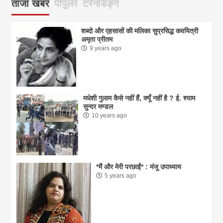
ताजा खबर
पोपुलर
टरेनडिङ्ग
शब्दो और एहसासों की मलिका सुप्रसिद्ध कवयित्री
अमृता प्रीतम
9 years ago
मधेशी गुलाम कैसे नहीं हैं, क्यूँ नहीं है ? ई. श्याम
सुन्दर मण्डल
10 years ago
*मैं और मेरी परछाईं* : मंजू उपाध्याय
5 years ago