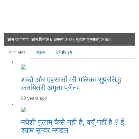
आज का पंचांग: आज दिनांक 5 अगस्त 2026 बुधवार शुभसंवत् 2083
ताजा खबर
पोपुलर
टरेनडिङ्ग
शब्दो और एहसासों की मलिका सुप्रसिद्ध
कवयित्री अमृता प्रीतम
9 years ago
मधेशी गुलाम कैसे नहीं हैं, क्यूँ नहीं है ? ई.
श्याम सुन्दर मण्डल