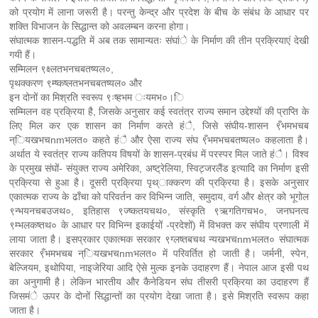
को प्रयोग में लाना जरूरी है। परन्तु केन्द्र और प्रदेश के बीच के संबंध के आधार पर
शक्ति विभाजन के सिद्धान्त को अवलम्बन करना होगा।
संघात्मक शासन-पद्धति में अब तक सामान्यतः संघांे के निर्माण की तीन प्रक्रियाएं देखी
गयी हैं।
सम्मिलन ९क्ष्लतभनचबतष्यल०,
पृथक्करण ९म्ष्कष्लतभनचबतष्यल० और
इन दोनों का मिश्रति स्वरूप ९ःष्हभम ःयमभ०।ि
सम्मिलन वह प्रक्रिया है, जिसके अनुसार कई स्वतंत्र राज्य समान उद्देश्यों की प्राप्ति के
लिए मिल कर एक शासन का निर्माण करते हंै, जिसे संघीय-शासन ९ँभमभचब
न्ियखभचnmभलत० कहते हंै और ऐसा राज्य संघ ९ँभमभचबतष्यल० कहलाता है।
अर्थात ये स्वतंत्र राज्य कतिपय विषयों के शासन-प्रबंध में परस्पर मिल जाते हंै। विश्व
के प्रमुख संघों- संयुक्त राज्य अमेरिका, अष्ट्रेलिया, स्विट्जरलैंड इत्यादि का निर्माण इसी
प्रक्रिया से हुआ है। दूसरी प्रक्रिया पृथ्ाक्करण की प्रक्रिया है। इसके अनुसार
एकात्मक राज्य के ढाँचा को परिवर्तन कर विभिन्न जाति, समुदाय, वर्ग और क्षेत्र को भूगोल
९न्भयनचबउजथ०, इतिहास ९ज्ष्कतयचथ०, संस्कृति ९ऋगतिगचभ०, जनघनत्व
९म्भलकष्तथ० के आधार पर विभिन्न इकाईयों -प्रदेशों) में विभक्त कर संघीय प्रणाली में
लाया जाता है। इसप्रकार एकात्मक सरकार ९ग्लष्तबचथ न्यखभचnmभलत० संघात्मक
सरकार ९ँभमभचब न्ियखभचnmभलत० में परिवर्तित हो जाती है। जर्मनी, स्पेन,
बेल्जियम, इथोपिया, नाइजेरिया आदि ऐसे मुल्क इनके उदाहरण हैं। नेपाल आज इसी पथ
का अनुगामी है। लेकिन भारतीय और कैनेडियन संघ तीसरी प्रक्रिया का उदाहरण हैं
जिसमंे ऊपर के दोनों सिद्धान्तों का प्रयोग देखा जाता है। इसे मिश्रति स्वरूप कहा
जाता है।