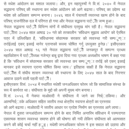
से मधेश आंदोलन का मशाल जलाया। और, इन महापुरुषों ने वि.सं. २०४० में नेपाल
सद्भावना परिषद् की स्थापना कर मधेश आंदोलन को आगे बढाया। परिषद् का उद्देश्य था
मधेश को अधिकार सम्पन्न बनाना। २०४६ साल में पंचायती व्यवस्था खत्म होने के बाद
परिषद् राजनीतिक दल में परिणत हो गया और नेपाल सद्भावना पार्टर्ीीा जन्म हुआ।
नेपाल सद्भावना पार्टर्ीीे विभिन्न मांगों में संघीयता प्रमुख मांग रही है। नेपाल सद्भावना
पार्टर्ीीारा २०४७ साल आषाढ २० गते को तत्कालीन ‘संविधान सुझाव आयोग’ को पे्रषित
पत्र में उल्लिखित है, ‘संविधानमा संघात्मक सरकार को व्यवस्था गरी सम्पर्ूण्ा
तर्राईलाई एकर् इकाई मानेर प्रान्तको रूपमा घोषित गर्नु उपयुक्त हुनेछ।’ इसीप्रकार
२०४७ साल आषाढ १६ गते नेपाल सद्भावना पार्टर्ीीे जनकपुर में सम्पन्न प्रथम
महाधिवेशन में पार्टर्ीीध्यक्ष गजेन्द्र बाबू द्वारा दिया गया प्रथम अध्यक्षीय भाषण में कहा गया
है कि ‘संविधान में संघात्मक सरकार की व्यवस्था कर सम्पर्ूण्ा तर्राई को एकर् इकाई
मानकर इसे स्वायत्त प्रान्त घोषित किया जाय।’ इतिहास साक्षी है कि नेपाल सद्भावना
पार्टर्ीीेश में संघीय शासन व्यवस्था की स्थापना के लिए २०४७ साल के बाद निरन्तर
आवाज उठाने वाली पहली पार्टर्ीीै।
इसीप्रकार विसं. २०५४ में स्थापित मधेशी जनअधिकार फोरम जो कि सामाजिक संस्था के
रूप में कार्यरत था। संघीयता के मुद्दो को अपनी मुख्य मांग बनाया।
वि.सं. २०५६ में नेकपा माओवादी ने संघीयता में जाने का निर्ण्र्ााकिया। और
आत्मनिर्ण्र्ााके अधिकार सहित जातीय तथा क्षेत्रीय स्वायत्त क्षेत्रों का प्रस्ताव
को आगे बढाया। माओवादी ने जातीय आधार पर प्रदेश निर्माण का प्रस्ताव आगे लाया।
नेपाल में दूसरा जनआंदोलन सम्पन्न होने के बाद निर्मित अन्तरिम संविधान में परम्परागत
एकात्मक शासन व्यवस्था समाप्त होने की घोषणा की गयी लेकिन संघीयता को आत्मसात
करने की कोई चर्चा नहीं हर्ुइ। मधेशी जनअधिकार फोरम ने इस सवाल को उठाया और