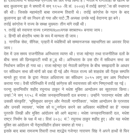
ही देशवासियों ने संघात्मक प्रणाली की ओर रुख किया है। नेपाल में राणाशाही के खात्मे के
बाद कुलानन्द झा ने सप्तरी में सन् १९५० -वि.सं. २००७) में तर्राई काग्रंेस की स्थापना
की थी। जिसके महामंत्री बाबा रामजन्म तिवारी थे। तर्राई कांग्रेस के गठन के बाद
कुलानन्द झा जी का निधन हो गया और पार्टर्ीीे अध्यक्ष उनके भाई वेदानन्द झा बने।
तर्राई कांग्रेस ने राज्य के समक्ष मुख्यतः तीन मांगे रखी थी।
१. तर्राई को स्वायत्त राज्य ९ब्गतयलomयगक क्तबतभ० बनाया जाय।
२. हिन्दी को क्षेत्रीय भाषा के रूप में मान्यता दी जाय।
३. नागरिक सेवा, सैनिक, प्रहरी में मधेशियों को सम्मानजनक सहभागिता का अवसर दिया
जाय।
देश में उस समय राजनीतिक अस्थिरता व्याप्त थी। राजा महेन्द्र तथा राजनीतिक दलों के
बीच सत्ता की छिनाझपटी मची हर्ुइ थी। अस्थिरता के उस दौर में सविधान सभा का
निर्वाचन कठिन हो गया था। राजा महेन्द्र एवं नेपाली कांगे्रस के बीच समझदारी के आधार
पर संविधान सभा की मांगों को दबा दी गई और नेपाल राज्य को शाहवंश की पैतृक सम्पत्ति
मानते हुए राजा के द्वारा नेपाल अधिराज्य का संविधान २०१५ लागू कर आम निर्वाचन
कराया गया। वैसी परिस्थिति में तर्राई कांगे्रस की स्वायत्तता की मांग निष्प्रभावी रह गई।
परन्तु क्रान्तिवीर शहीद रघुनाथ ठाकुर ने मधेश मुक्ति आन्दोलन का सूत्रपात किया।
उन्हांेने सन् १९५८ में मधेश जनक्रान्तिकारी दल बनाया। उन्होंने ‘परतन्त्र मधेश और
उसकी संस्कृति’, ‘भूमिसुधार कानून और नेपाली नागरिकता’, ‘मधेश आन्दोलन के प्रस्ताव
और उनकी व्याख्या’, ‘मधेश को पर्ुनर्गठन करने का अधिकार मधेशियों का है’ नामक
पुस्तकें लिखी और मुक्ति आंदोलन को आगे बढाया। मधेश जनक्रान्तिकारी दल, मधेश
राष्ट्र निर्माण के पक्ष में था। विसं २०३८ मंे रघुनाथ ठाकुर शहीद हुए। और यह मधेश
मुक्ति का आंदोलन भी नेतृत्वविहीन होकर समाप्त हो गया।
इसके बाद बाबा रामजन्म तिवारी तथा श्रद्धेय गजेन्द्र नारायण सिंह ने अपने हाथों से फिर