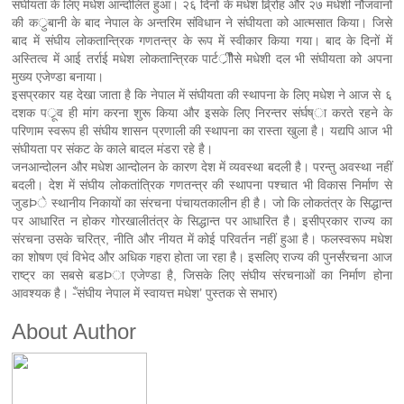
संघीयता के लिए मधेश आन्दोलित हुआ। २६ दिनों के मधेश व्रि्रोह और २७ मधेशी नौजवानों
की कर्ुबानी के बाद नेपाल के अन्तरिम संविधान ने संघीयता को आत्मसात किया। जिसे
बाद में संघीय लोकतान्त्रिक गणतन्त्र के रूप में स्वीकार किया गया। बाद के दिनों में
अस्तित्व में आई तर्राई मधेश लोकतान्त्रिक पार्टर्ीीैसे मधेशी दल भी संघीयता को अपना
मुख्य एजेण्डा बनाया।
इसप्रकार यह देखा जाता है कि नेपाल में संघीयता की स्थापना के लिए मधेश ने आज से ६
दशक पर्ूव ही मांग करना शुरू किया और इसके लिए निरन्तर संर्घष्ा करते रहने के
परिणाम स्वरूप ही संघीय शासन प्रणाली की स्थापना का रास्ता खुला है। यद्यपि आज भी
संघीयता पर संकट के काले बादल मंडरा रहे है।
जनआन्दोलन और मधेश आन्दोलन के कारण देश में व्यवस्था बदली है। परन्तु अवस्था नहीं
बदली। देश में संघीय लोकतांत्रिक गणतन्त्र की स्थापना पश्चात भी विकास निर्माण से
जुडÞे स्थानीय निकायों का संरचना पंचायतकालीन ही है। जो कि लोकतंत्र के सिद्धान्त
पर आधारित न होकर गोरखालीतंत्र के सिद्धान्त पर आधारित है। इसीप्रकार राज्य का
संरचना उसके चरित्र, नीति और नीयत में कोई परिवर्तन नहीं हुआ है। फलस्वरूप मधेश
का शोषण एवं विभेद और अधिक गहरा होता जा रहा है। इसलिए राज्य की पुनर्संरचना आज
राष्ट्र का सबसे बडÞा एजेण्डा है, जिसके लिए संघीय संरचनाओं का निर्माण होना
आवश्यक है। -ँसंघीय नेपाल में स्वायत्त मधेश’ पुस्तक से सभार)
About Author