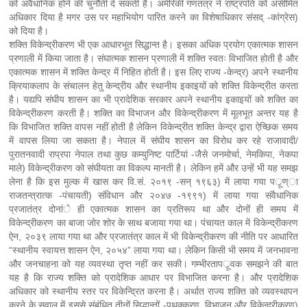
को अवैधानिक होने की चुनौती दे सकती है। अमेरिकी गणतंत्र ने राष्ट्रपति को असीमित
अधिकार दिया है मगर उस पर महाभियोग पारित करने का विशेषाधिकार संसद् -कांग्रेस)
को दिया है।
शक्ति विकेन्द्रीकरण भी एक आधारभूत सिद्धान्त है। इसका अधिक प्रयोग एकात्मक शासन
प्रणाली में किया जाता है। संघात्मक शासन प्रणाली में शक्ति स्वतः विभाजित होती है और
एकात्मक शासन में शक्ति केन्द्र में निहित होती है। इस लिए राज्य -केन्द्र) अपने स्थानीय
क्रियाकलाप के संचालन हेतु केन्द्रीय और स्थानीय इकाइयों को शक्ति विकेन्द्रीत करता
है। यद्यपि संघीय शासन का भी प्रादेशिक सरकार अपने स्थानीय इकाइयों को शक्ति का
विकेन्द्रीकरण करती है। शक्ति का विभाजन और विकेन्द्रीकरण में मूलभूत अन्तर यह है
कि विभाजित शक्ति वापस नहीं होती है लेकिन विकेन्द्रीत शक्ति केन्द्र द्वारा ऐच्छिक समय
में वापस लिया जा सकता है। नेपाल में संघीय शासन का विरोध कर रहे राजावादी/
पुरातनवादी राप्रपा नेपाल तथा कुछ कम्युनिष्ट पार्टियां -जैसे जनमोर्चा, नेमकिपा, नेकपा
माले) विकेन्द्रीकरण को संघीयता का विकल्प मानती है। लेकिन हमें और उन्हें भी यह समझ
लेना है कि इस मुल्क में खास कर वि.सं. २०१९ -सन् १९६३) में लाया गया पर्ूण्ा
राजतन्त्रात्क -पंचायती) संविधान और २०४७ -१९९१) में लाया गया संवैधानिक
प्रजातंत्र दोनांे ही एकात्मक शासन का प्रतिरूप था और दोनों ही समय में
विकेन्द्रीकरण का बाजा जोर शोर के साथ बजाया गया था। पंचायत काल में विकेन्द्रीकरण
ऐन, २०३९ लाया गया था और प्रजातंत्र काल में भी विकेन्द्रीकरण की नीति पर आधारित
“स्थानीय स्वायत्त शासन ऐन, २०५४” लाया गया था। लेकिन किसी भी समय में जनभावना
और जनचाहना को यह व्यवस्था तृप्त नहीं कर सकी। गम्भीरतापर्ूवक समझने की बात
यह है कि राज्य शक्ति को प्रादेशिक आधार पर विभाजित करना है। और प्रादेशिक
अधिकार को स्थानीय स्तर पर विकेन्द्रित करना है। अर्थात राज्य शक्ति को व्यवस्थापन
करने के सवाल में इससे संबंधित तीनों सिद्धान्तों -पृथक्करण, विभाजन और विकेन्द्रीकरण)