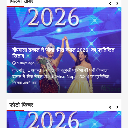
फिल्मी खबर
दीपमाला ढकाल ने जीता ‘मिस नेपाल 2026’ का प्रतिष्ठित
खिताब
5 days ago
काठमांडू , 1 अगस्त । नेपाल की बहुमुखी प्रतिभा की धनी दीपमाला
ढकाल ने 'मिस नेपाल 2026' (Miss Nepal 2026) का प्रतिष्ठित
खिताब अपने नाम...
फोटो फिचर