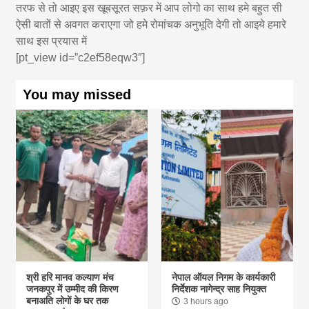
तरफ से तो आइए इस खूबसूरत सफ़र में आप लोगो का साथ हमे बहुत सी
ऐसी बातों से अवगत कराएगा जो हमे रोमांचक अनुभूति देगी तो आइये हमारे
साथ इस प्रयास में
[pt_view id=”c2ef58eqw3″]
You may missed
श्री हरि मानव कल्याण मंच
नेपाल ऑयल निगम के कार्यकारी
जनकपुर में उम्मीद की किरण
निर्देशक नागेन्द्र साह नियुक्त
बनाअति लोगों के घर तक
3 hours ago