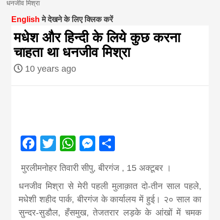
धनजीव मिश्रा
magazine of
English
मे देखने के लिए क्लिक करें
मधेश और हिन्दी के लिये कुछ करना
Nepal brings
चाहता था धनजीव मिश्रा
10 years ago
news in hindi
from
Nepal,madhes
Facebook
Twitter
WhatsApp
Messenger
Share
news,financia
मुरलीमनोहर तिवारी सीपु, बीरगंज , 15 अक्टूबर ।
धनजीव मिश्रा से मेरी पहली मुलाक़ात दो-तीन साल पहले,
news,loan,ban
मधेशी शहीद पार्क, बीरगंज के कार्यालय में हुई। २० साल का
सुन्दर-सुडौल, हँसमुख, तेजतरार लड़के के आंखों में चमक