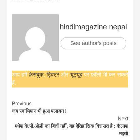
hindimagazine nepal
See author's posts
आप हमें
फ़ेसबुक
,
ट्विटर
और
यूट्यूब
पर फ़ॉलो भी कर सकते
हैं.
Continue
Previous
जय स्वाभिमान भी हुआ पलायन !
Reading
Next
मधेश के.पी.ओली का बिर्ता नहीं, यह ऐतिहासिक विरासत हैे : कैलाश
महतो