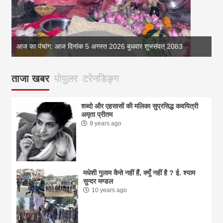
आज का पंचांग: आज दिनांक 5 अगस्त 2026 बुधवार शुभसंवत् 2083
आज
ताजा खबर
पोपुलर
टरेनडिङ्ग
शब्दो और एहसासों की मलिका सुप्रसिद्ध कवयित्री
अमृता प्रीतम
9 years ago
मधेशी गुलाम कैसे नहीं हैं, क्यूँ नहीं है ? ई. श्याम
सुन्दर मण्डल
10 years ago