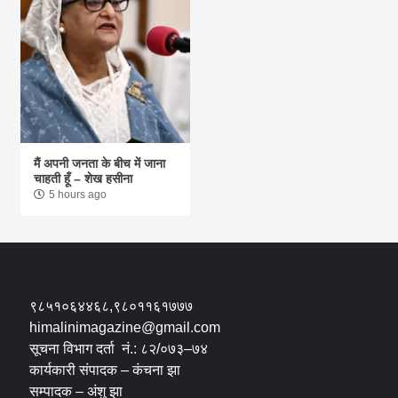
मैं अपनी जनता के बीच में जाना
चाहती हूँ – शेख हसीना
5 hours ago
९८५१०६४४६८,९८०११६१७७७
himalinimagazine@gmail.com
सूचना विभाग दर्ता नं.: ८२/०७३–७४
कार्यकारी संपादक – कंचना झा
सम्पादक – अंशु झा