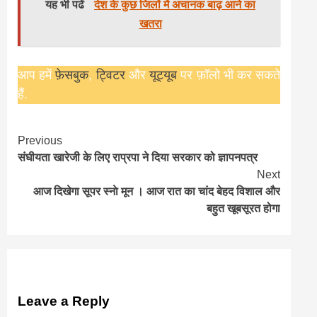
यह भी पढें
देश के कुछ जिलों में अचानक बाढ़ आने का
खतरा
आप हमें
फ़ेसबुक
,
ट्विटर
और
यूट्यूब
पर फ़ॉलो भी कर सकते
हैं.
Previous
Continue
संघीयता खारेजी के लिए राप्रपा ने दिया सरकार को ज्ञापनपत्र
Reading
Next
आज दिखेगा सूपर स्नाे मून । आज रात का चांद बेहद विशाल और
बहुत खूबसूरत होगा
Leave a Reply