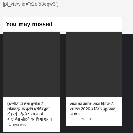
[pt_view id=”c2ef58eqw3″]
You may missed
एफसीसी में शेख हसीना ने
आज का पंचांग: आज दिनांक 8
लोकतंत्र के प्रति प्रतिबद्धता
अगस्त 2026 शनिवार शुभसंवत्
दोहराई, दिसंबर 2026 में
2083
बांग्लादेश लौटने का किया ऐलान
3 hours ago
1 hour ago