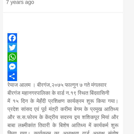
7 years ago
Nepal brings
news in hindi
from
Facebook
Twitter
Nepal,madhes
WhatsApp
Messenger
news,financial
रेयाज आलम । बीरगंज,२०७५ फाल्गुन ७ गते मंगलवार
Share
बीरगंज महानगरपालिका के वार्ड न.१९ स्थित बिंदवासिनी
news,loan,ban
में १५ दिन के मेहँदी प्रशिक्षण कार्यक्रम शुरू किया गया।
प्रदेश सांसद एवं पूर्व मंत्री करीमा बेगम के प्रमुख आतिथ्य
news, madhes
और स.स.फोरम के केंद्रीय सदस्य द्वय शशिकपूर मियां और
बाबा लक्ष्मीकांत तिवारी के बिशेष आतिथ्य में कार्यकर्म शुरू
किया गया। कार्यक्रम का अध्यक्षता वार्ड अध्यक्ष संतोष