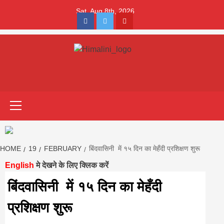
Skip
Sat. Aug 8th, 2026
to
Facebook
Twitter
Youtube
content
Himalini.com-
HIMALINI FIRST HINDI MAGAZINE OF NEPAL BRINGS NEWS IN
HINDI FROM NEPAL, BANK LOAN NEWS
hindi magazin
Primary
Menu
||madhesh
khabar:Himalin
HOME
19
FEBRUARY
बिंदवासिनी में १५ दिन का मेहँदी प्रशिक्षण शुरू
English
मे देखने के लिए क्लिक करें
first hindi
बिंदवासिनी में १५ दिन का मेहँदी
प्रशिक्षण शुरू
magazine of