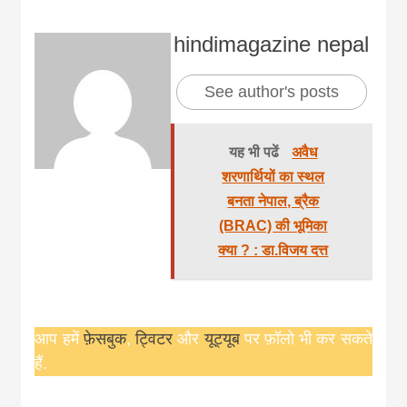
hindimagazine nepal
See author's posts
यह भी पढें
अवैध
शरणार्थियों का स्थल
बनता नेपाल, ब्रैक
(BRAC) की भूमिका
क्या ? : डा.विजय दत्त
आप हमें
फ़ेसबुक
,
ट्विटर
और
यूट्यूब
पर फ़ॉलो भी कर सकते
हैं.