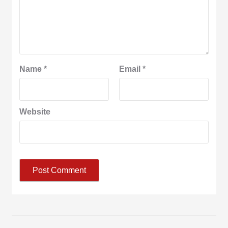
Name
*
Email
*
Website
आज का पंचांग: आज दिनांक 9 अगस्त 2026 रविवार शुभसंवत् 2083