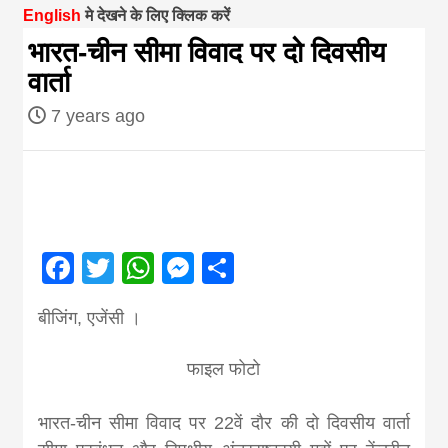
English
मे देखने के लिए क्लिक करें
magazine of
भारत-चीन सीमा विवाद पर दो दिवसीय
वार्ता
Nepal brings
7 years ago
news in hindi
from
Facebook
Twitter
WhatsApp
Messenger
Share
Nepal,madhes
बीजिंग, एजेंसी ।
news,financia
फाइल फाेटाे
news,loan,ban
भारत-चीन सीमा विवाद पर 22वें दौर की दो दिवसीय वार्ता