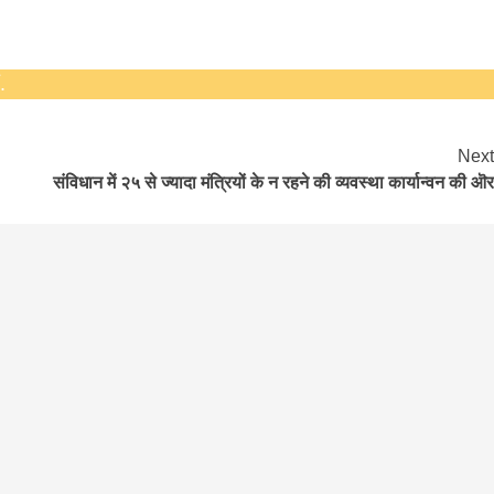
.
Next
संविधान में २५ से ज्यादा मंत्रियों के न रहने की व्यवस्था कार्यान्वन की ऒर
बड़े अंतर से जीत हासिल करुँंगी –रेणु दाहाल
6 months ago
काठमांडू, फागुन ४ – चितवन क्षेत्र नम्बर ३ में प्रतिनिधिसभा
सदस्य के रूप में अपनी उम्मीदवारी दे चुकी रेणु दाहाल ने कहा 
कि उन्हें...