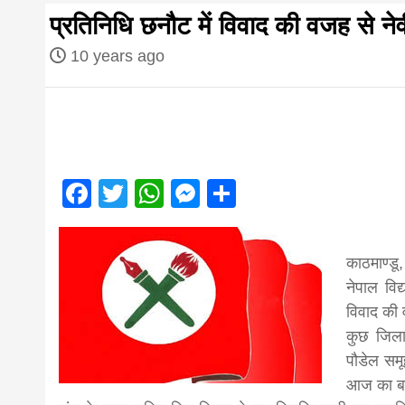
first hindi
प्रतिनिधि छनौट में विवाद की वजह से ने
magazine o
10 years ago
Nepal bring
news in hin
Facebook
Twitter
WhatsApp
Messenger
Share
आज का पंचांग: आज दिनांक 2 अगस्त 2026 रव
from
काठमाण्डू
नेपाल विद
Nepal,mad
विवाद की 
कुछ जिला 
पौडेल समू
news,financ
आज का बन