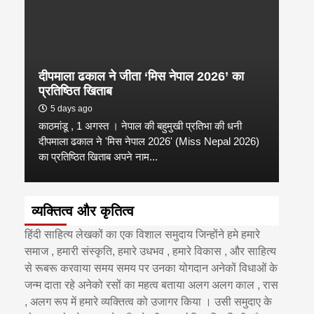
दीपमाला ढकाल ने जीता ‘मिस नेपाल 2026’ का
डी.ए
प्रतिष्ठित खिताब
के वि
5 days ago
6 
काठमांडू , 1 अगस्त । नेपाल की बहुमुखी प्रतिभा की धनी
‘हिमाल
दीपमाला ढकाल ने 'मिस नेपाल 2026' (Miss Nepal 2026)
का सम
का प्रतिष्ठित खिताब अपने नाम...
http
व्यक्तित्व और कृतित्व
हिंदी साहित्य लेखकों का एक विशाल समुदाय जिन्होंने हमे हमारे
समाज , हमारी संस्कृति, हमारे उधभव , हमारे विकास , और साहित्य
से रूबरू करवाया समय समय पर उनका योगदान अनेकों विधाओं के
जन्म दाता रहे अनेको रसों का महत्व बताया अलग अलग काल , रास
, अलग रूप में हमारे व्यक्तित्व को उजागर किया । उसी समुदाए के