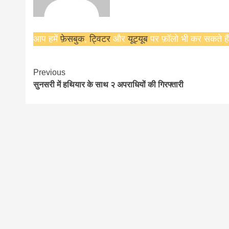
आप हमें
फ़ेसबुक
,
ट्विटर
और
यूट्यूब
पर फ़ॉलो भी कर सकते हैं
Continue
Previous
सुनसरी में हथियार के साथ २ अपराधियों की गिरफ्तारी
Reading