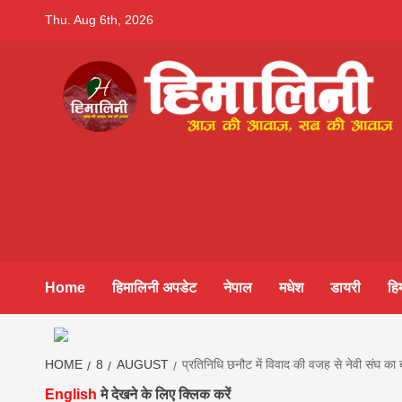
Skip
Thu. Aug 6th, 2026
to
content
Himalini.co
HIMALINI FIRST HINDI MAGAZINE OF NEPAL BRING
NEWS IN HINDI FROM NEPAL, BANK LOAN NEWS
hindi magaz
||madhesh
Home
हिमालिनी अपडेट
नेपाल
मधेश
डायरी
हि
khabar:Hima
HOME
8
AUGUST
प्रतिनिधि छनौट में विवाद की वजह से नेवी संघ का 
English
मे देखने के लिए क्लिक करें