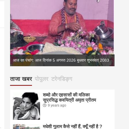
083
आज का पंचांग: आज दिनांक 5 अगस्त 2026 बुधवार शुभसंवत् 2083
आज का 
ताजा खबर
पोपुलर
टरेनडिङ्ग
शब्दो और एहसासों की मलिका
सुप्रसिद्ध कवयित्री अमृता प्रीतम
9 years ago
मधेशी गुलाम कैसे नहीं हैं, क्यूँ नहीं है ?