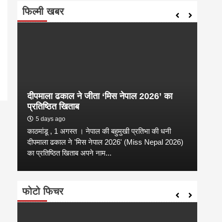
फिल्मी खबर
दीपमाला ढकाल ने जीता ‘मिस नेपाल 2026’ का
संगी
प्रतिष्ठित खिताब
कल्य
5 days ago
2 
काठमांडू , 1 अगस्त । नेपाल की बहुमुखी प्रतिभा की धनी
संगीत
है
दीपमाला ढकाल ने 'मिस नेपाल 2026' (Miss Nepal 2026)
शाम न
का प्रतिष्ठित खिताब अपने नाम...
कारण उ
फोटो फिचर