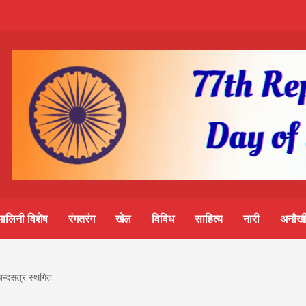
m-
S
ine
मालिनी विशेष
रंगतरंग
खेल
विविध
साहित्य
नारी
अनौखी
lini
बन्दसत्र स्थगित