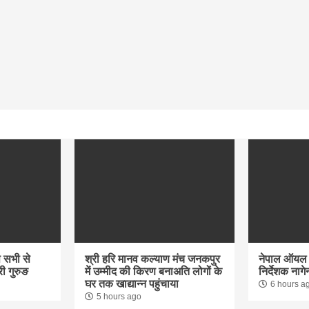
आप सभी से
श्री हरि मानव कल्याण मंच जनकपुर
नेपाल ऑयल न
री गुरुङ
में उम्मीद की किरण बनाअति लोगों के
निर्देशक नागे
घर तक खाद्यान्न पहुंचाया
6 hours a
5 hours ago