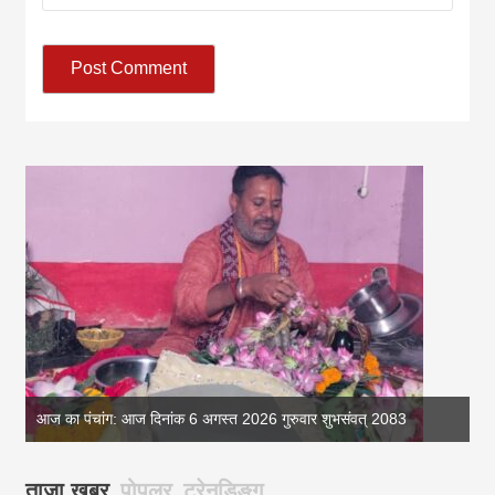
आज का पंचांग: आज दिनांक 6 अगस्त 2026 गुरुवार शुभसंवत् 2083
आज
ताजा खबर
पोपुलर
टरेनडिङ्ग