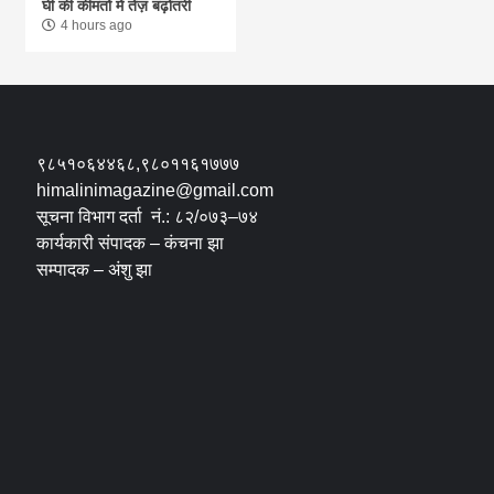
घी की कीमतों में तेज़ बढ़ोतरी
4 hours ago
९८५१०६४४६८,९८०११६१७७७
himalinimagazine@gmail.com
सूचना विभाग दर्ता नं.: ८२/०७३–७४
कार्यकारी संपादक – कंचना झा
सम्पादक – अंशु झा