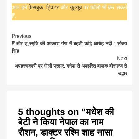
आप हमें
फ़ेसबुक
,
ट्विटर
और
यूट्यूब
पर फ़ॉलो भी कर सकते
हैं.
Continue
Previous
मैं और तू स्मृति की आकाश गंगा में बहती कोई अछोह नदी : संजय
Reading
सिंह
Next
अपहरणकारी पर गोली प्रहार, बनेपा से अपहरित बालक वीरगन्ज से
उद्धार
5 thoughts on “
मधेश की
बेटी ने किया नेपाल का नाम
राैशन, डाक्टर रश्मि शाह नासा