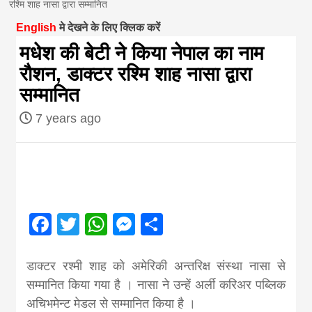
रश्मि शाह नासा द्वारा सम्मानित
magazine of
English
मे देखने के लिए क्लिक करें
मधेश की बेटी ने किया नेपाल का नाम
Nepal brings
राैशन, डाक्टर रश्मि शाह नासा द्वारा
सम्मानित
news in hindi
7 years ago
from
Nepal,madhes
Facebook
Twitter
WhatsApp
Messenger
Share
news,financia
डाक्टर रश्मी शाह काे अमेरिकी अन्तरिक्ष संस्था नासा से
news,loan,ban
सम्मानित किया गया है । नासा ने उन्हें अर्ली करिअर पब्लिक
अचिभमेन्ट मेडल से सम्मानित किया है ।