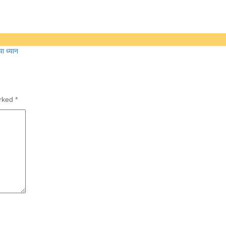
या ध्यान
arked
*