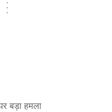
Facebook
Twitter
Youtube
financial news,loan,bank news, madhesh khabar
ह पर बड़ा हमला