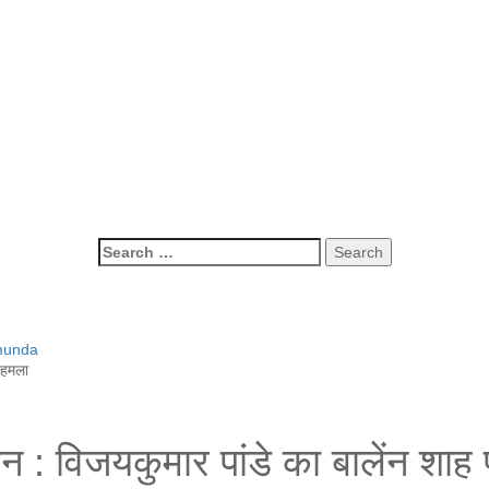
m
sh
Search
for:
indi magazine of Nepal brings news in hindi from Nepal,madhesh news,
munda
ा हमला
ौन : विजयकुमार पांडे का बालेंन शा