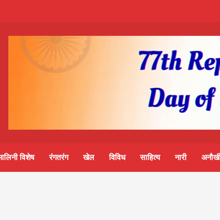
m-
S
ine
मालिनी विशेष
रंगतरंग
खेल
विविध
साहित्य
नारी
अनौखी
lini