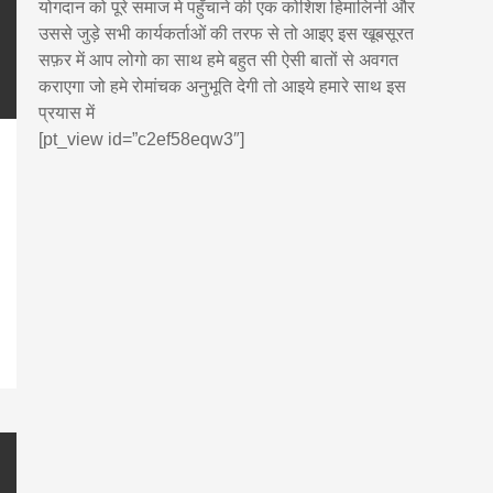
योगदान को पूरे समाज मे पहुँचाने की एक कोशिश हिमालिनी और
उससे जुड़े सभी कार्यकर्ताओं की तरफ से तो आइए इस खूबसूरत
सफ़र में आप लोगो का साथ हमे बहुत सी ऐसी बातों से अवगत
कराएगा जो हमे रोमांचक अनुभूति देगी तो आइये हमारे साथ इस
प्रयास में
[pt_view id=”c2ef58eqw3″]
pp
enger
are