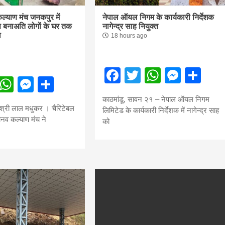
ल्याण मंच जनकपुर में
नेपाल ऑयल निगम के कार्यकारी निर्देशक
ण बनाअति लोगों के घर तक
नागेन्द्र साह नियुक्त
ा
18 hours ago
सीताराम विवाह पंचमी महोत्सव के तीसरे दिन धनुष
यज्ञ का हुआ आयोजन (फोटो सहित)
Facebook
Twitter
WhatsA
Mess
Sh
3 years ago
ebook
Twitter
WhatsApp
Messenger
Share
जनकपुरधाम/मिश्री लाल मधुकर। सीताराम विवाह पंचमी
काठमांडू, सावन २१ – नेपाल ऑयल निगम
महोत्सव के तीसरे दिन जानकी मंदिर के प्रांगण में धनुष यज्ञ
श्री लाल मधुकर । चैरिटेबल
लिमिटेड के कार्यकारी निर्देशक में नागेन्द्र साह
आयोजित किया गया। रंगभूमि मैदान में राजा विदेह...
मानव कल्याण मंच ने
को