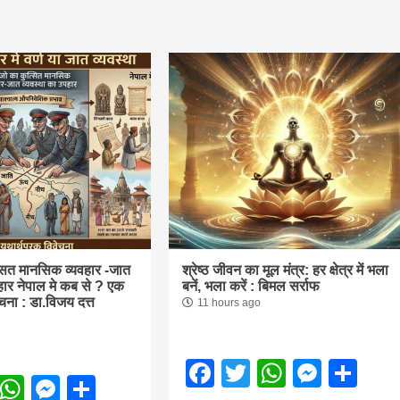
f
s
ुक्रवार शुभसंवत्
di
आज का पंचांग: आज दिनांक 6 अगस्त 2026 गुरुवार शुभसंवत् 2
त्सित मानसिक व्यवहार -जात
श्रेष्ठ जीवन का मूल मंत्र: हर क्षेत्र में भला
हार नेपाल मे कब से ? एक
बनें, भला करें : बिमल सर्राफ
चना : डा.विजय दत्त
hesh
11 hours ago
Facebook
Twitter
WhatsA
Mess
Sh
ial
ebook
Twitter
WhatsApp
Messenger
Share