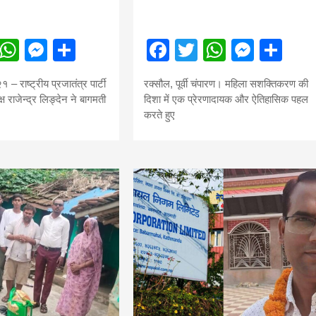
ebook
Twitter
WhatsApp
Messenger
Share
Facebook
Twitter
WhatsA
Mess
Sh
 – राष्ट्रीय प्रजातंत्र पार्टी
रक्सौल, पूर्वी चंपारण। महिला सशक्तिकरण की
क्ष राजेन्द्र लिङ्देन ने बागमती
दिशा में एक प्रेरणादायक और ऐतिहासिक पहल
करते हुए
बड़े अंतर से जीत हासिल करुँंगी –रेणु दाहाल
6 months ago
काठमांडू, फागुन ४ – चितवन क्षेत्र नम्बर ३ में प्रतिनिधिसभा
सदस्य के रूप में अपनी उम्मीदवारी दे चुकी रेणु दाहाल ने कहा 
कि उन्हें...