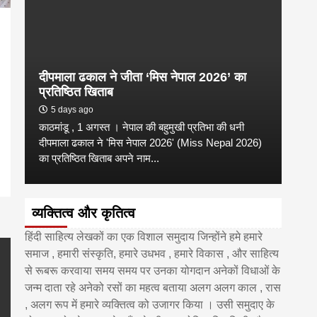
दीपमाला ढकाल ने जीता ‘मिस नेपाल 2026’ का
डी.ए
प्रतिष्ठित खिताब
के वि
pp
enger
are
5 days ago
6 
काठमांडू , 1 अगस्त । नेपाल की बहुमुखी प्रतिभा की धनी
‘हिमाल
दीपमाला ढकाल ने 'मिस नेपाल 2026' (Miss Nepal 2026)
का सम
का प्रतिष्ठित खिताब अपने नाम...
http
व्यक्तित्व और कृतित्व
हिंदी साहित्य लेखकों का एक विशाल समुदाय जिन्होंने हमे हमारे
समाज , हमारी संस्कृति, हमारे उधभव , हमारे विकास , और साहित्य
से रूबरू करवाया समय समय पर उनका योगदान अनेकों विधाओं के
जन्म दाता रहे अनेको रसों का महत्व बताया अलग अलग काल , रास
, अलग रूप में हमारे व्यक्तित्व को उजागर किया । उसी समुदाए के