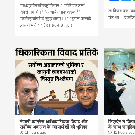
*नक्षत्रयोगशशिसूर्यनित्यम्,* *तिथिवारलग्नं
news,loan,
डा.विजय दत्त, क
दिवसं नमामि।* *आचार्यराधाकांतकृतं वै*
चोर था । एकदिन
*करोतुपंचांगमिदं सुप्रभातम्।।* *युगल प्रसादे,
आचार्य भावे,* *शिक्षा सदन उच्चतर
news, mad
khabar
नेपाली कांग्रेस आधिकारिकता विवाद और
लिङ्देन ने किया
सर्वोच्च अदालत के न्यायाधीशों की भूमिका
के साथ सामूहिक
11 hours ago
11 hours ago