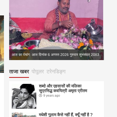
083
आज का पंचांग: आज दिनांक 5 अगस्त 2026 बुधवार शुभसंवत् 2083
आज का 
ताजा खबर
पोपुलर
टरेनडिङ्ग
शब्दो और एहसासों की मलिका
सुप्रसिद्ध कवयित्री अमृता प्रीतम
9 years ago
pp
enger
are
मधेशी गुलाम कैसे नहीं हैं, क्यूँ नहीं है ?