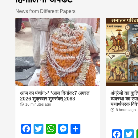
first hindi
News from Different Papers
magazine o
Nepal bring
आज का पंचांग:-* *आज दिनांक:7 अगस्त 2026 श
news in hin
 अगस्त 2026 सोमवार शुभसंवत् 2083
2083
from
आज का पंचांग:-* *आज दिनांक:7 अगस्त
अंग्रेजो का कु
2026 शुक्रवार शुभसंवत् 2083
व्यवस्था का उप
यथार्थपरक विवे
Nepal,mad
16 minutes ago
8 hours ago
Facebook
Twitter
WhatsApp
Messenger
Share
news,financ
Fac