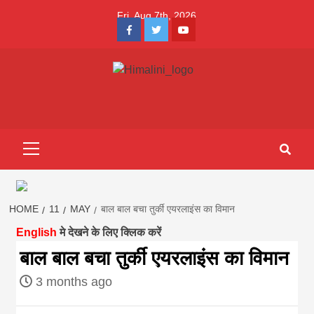
Skip
Fri. Aug 7th, 2026
to
Facebook
Twitter
Youtube
content
Himalini.com-
HIMALINI FIRST HINDI MAGAZINE OF NEPAL BRINGS NEWS
IN HINDI FROM NEPAL, BANK LOAN NEWS
hindi magazin
Primary
Menu
||madhesh
khabar:Himalin
HOME
11
MAY
बाल बाल बचा तुर्की एयरलाइंस का विमान
English
मे देखने के लिए क्लिक करें
first hindi
बाल बाल बचा तुर्की एयरलाइंस का विमान
3 months ago
magazine of