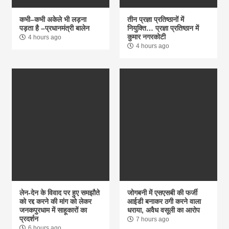
कभी–कभी अकेले भी लड़ना
तीन प्रज्ञा प्रतिष्ठानों में
पड़ता है –प्रधानमंत्री बालेन
नियुक्ति… प्रज्ञा प्रतिष्ठान में
कुमार नगरकोटी
4 hours ago
4 hours ago
लेन-देन के विवाद पर हुए समझौते
जोगबनी में एसएसबी की फर्जी
को रद्द करने की मांग को लेकर
आईडी बनाकर ठगी करने वाला
जनकपुरधाम में साहूकारों का
धराया, अवैध वसूली का आरोप
प्रदर्शन
7 hours ago
6 hours ago