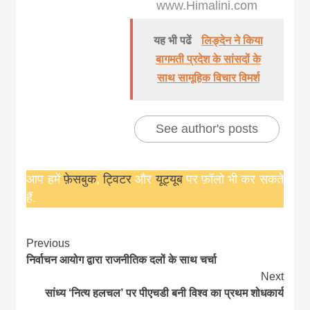
www.Himalini.com
यह भी पढें
लिङ्देन ने किया
बागमती प्रदेश के सांसदों के
साथ सामूहिक विचार विमर्श
See author's posts
आप हमें
फ़ेसबुक
,
ट्विटर
और
यूट्यूब
पर फ़ॉलो भी कर सकते
हैं.
Continue
Previous
निर्वाचन आयोग द्वारा राजनीतिक दलों के साथ चर्चा
Reading
Next
सांध्य ‘नित्य हलचल’ पर पीएचडी बनी विश्व का प्रथम शोधकार्य