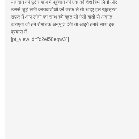
योगदान को पूरे समाज मे पहुँचाने की एक कोशिश हिमालिनी और
उससे जुड़े सभी कार्यकर्ताओं की तरफ से तो आइए इस खूबसूरत
सफ़र में आप लोगो का साथ हमे बहुत सी ऐसी बातों से अवगत
कराएगा जो हमे रोमांचक अनुभूति देगी तो आइये हमारे साथ इस
प्रयास में
[pt_view id=”c2ef58eqw3″]