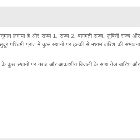
ुमान लगाया है और राज्य 1, राज्य 2, बागमती राज्य, लुंबिनी राज्य और
र पश्चिमी प्रांत में कुछ स्थानों पर हल्की से मध्यम बारिश की संभावना
रदेश के कुछ स्थानों पर गरज और आकाशीय बिजली के साथ तेज बारिश और
बड़े अंतर से जीत हासिल करुँंगी –रेणु दाहाल
6 months ago
काठमांडू, फागुन ४ – चितवन क्षेत्र नम्बर ३ में प्रतिनिधिसभा
सदस्य के रूप में अपनी उम्मीदवारी दे चुकी रेणु दाहाल ने कहा 
कि उन्हें...