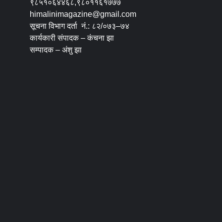
९८५१०६४४६८,९८०११६१७७७
himalinimagazine@gmail.com
सूचना विभाग दर्ता नं.: ८२/०७३–७४
कार्यकारी संपादक – कंचना झा
सम्पादक – अंशु झा