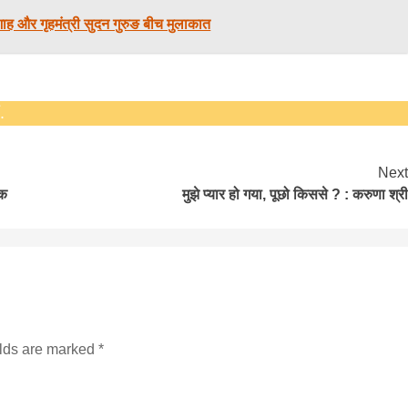
 शाह और गृहमंत्री सुदन गुरुङ बीच मुलाकात
सीताराम विवाह पंचमी महोत्सव के तीसरे दिन धनुष
.
यज्ञ का हुआ आयोजन (फोटो सहित)
3 years ago
जनकपुरधाम/मिश्री लाल मधुकर। सीताराम विवाह पंचमी
Next
महोत्सव के तीसरे दिन जानकी मंदिर के प्रांगण में धनुष यज्ञ
ठक
मुझे प्यार हो गया, पूछो किससे ? : करुणा श्री
आयोजित किया गया। रंगभूमि मैदान में राजा विदेह...
elds are marked
*