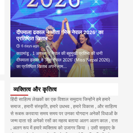
दीपमाला ढकाल ने जीता ‘मिस नेपाल 2026’ का
डी.ए
प्रतिष्ठित खिताब
के वि
6 days ago
6 
काठमांडू , 1 अगस्त । नेपाल की बहुमुखी प्रतिभा की धनी
‘हिमाल
दीपमाला ढकाल ने 'मिस नेपाल 2026' (Miss Nepal 2026)
का सम
का प्रतिष्ठित खिताब अपने नाम...
http
व्यक्तित्व और कृतित्व
हिंदी साहित्य लेखकों का एक विशाल समुदाय जिन्होंने हमे हमारे
समाज , हमारी संस्कृति, हमारे उधभव , हमारे विकास , और साहित्य
से रूबरू करवाया समय समय पर उनका योगदान अनेकों विधाओं के
जन्म दाता रहे अनेको रसों का महत्व बताया अलग अलग काल , रास
, अलग रूप में हमारे व्यक्तित्व को उजागर किया । उसी समुदाए के