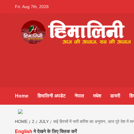
Skip
Fri. Aug 7th, 2026
to
content
Himalini.co
HIMALINI FIRST HINDI MAGAZINE OF NEPAL BRING
NEWS IN HINDI FROM NEPAL, BANK LOAN NEWS
hindi magaz
||madhesh
Home
हिमालिनी अपडेट
नेपाल
मधेश
डायरी
हि
khabar:Hima
HOME
2
JULY
कई हिस्सों में भारी बारिश का अनुमान, आज पूरे देश में म
English
मे देखने के लिए क्लिक करें