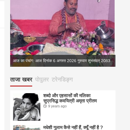
्
आज का पंचांग: आज दिनांक 6 अगस्त 2026 गुरुवार शुभसंवत् 2083
आज का 
ताजा खबर
पोपुलर
टरेनडिङ्ग
शब्दो और एहसासों की मलिका
सुप्रसिद्ध कवयित्री अमृता प्रीतम
9 years ago
मधेशी गुलाम कैसे नहीं हैं, क्यूँ नहीं है ?