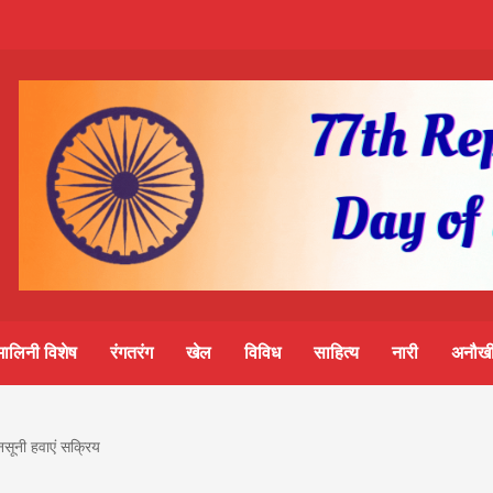
m-
S
ine
मालिनी विशेष
रंगतरंग
खेल
विविध
साहित्य
नारी
अनौखी
lini
ानसूनी हवाएं सक्रिय