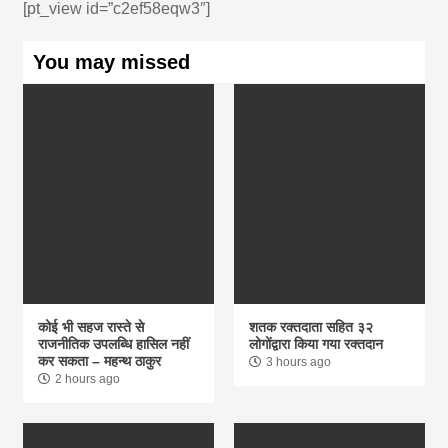
[pt_view id=”c2ef58eqw3″]
You may missed
कोई भी सहज रास्ते से
शतक रक्तदाता सहित ३२
राजनीतिक उपलब्धि हासिल नहीं
लोगोंद्वारा किया गया रक्तदान
कर सकता – महन्थ ठाकुर
3 hours ago
2 hours ago