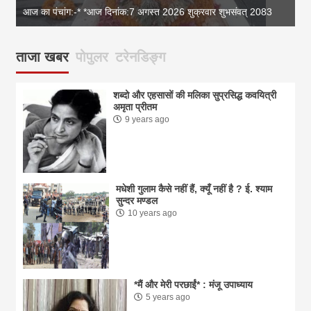
आज का पंचांग:-* *आज दिनांक:7 अगस्त 2026 शुक्रवार शुभसंवत् 2083
आज
ताजा खबर
पोपुलर
टरेनडिङ्ग
शब्दो और एहसासों की मलिका सुप्रसिद्ध कवयित्री
अमृता प्रीतम
9 years ago
मधेशी गुलाम कैसे नहीं हैं, क्यूँ नहीं है ? ई. श्याम
सुन्दर मण्डल
10 years ago
*मैं और मेरी परछाईं* : मंजू उपाध्याय
5 years ago