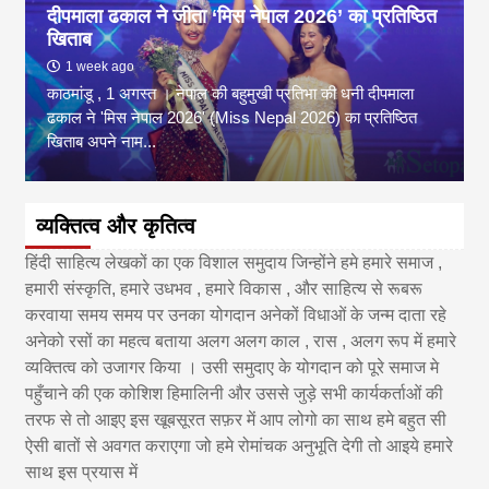
दीपमाला ढकाल ने जीता ‘मिस नेपाल 2026’ का प्रतिष्ठित
खिताब
1 week ago
काठमांडू , 1 अगस्त । नेपाल की बहुमुखी प्रतिभा की धनी दीपमाला
ढकाल ने 'मिस नेपाल 2026' (Miss Nepal 2026) का प्रतिष्ठित
खिताब अपने नाम...
व्यक्तित्व और कृतित्व
हिंदी साहित्य लेखकों का एक विशाल समुदाय जिन्होंने हमे हमारे समाज ,
हमारी संस्कृति, हमारे उधभव , हमारे विकास , और साहित्य से रूबरू
करवाया समय समय पर उनका योगदान अनेकों विधाओं के जन्म दाता रहे
अनेको रसों का महत्व बताया अलग अलग काल , रास , अलग रूप में हमारे
व्यक्तित्व को उजागर किया । उसी समुदाए के योगदान को पूरे समाज मे
पहुँचाने की एक कोशिश हिमालिनी और उससे जुड़े सभी कार्यकर्ताओं की
तरफ से तो आइए इस खूबसूरत सफ़र में आप लोगो का साथ हमे बहुत सी
ऐसी बातों से अवगत कराएगा जो हमे रोमांचक अनुभूति देगी तो आइये हमारे
साथ इस प्रयास में