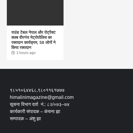
राउंड टेबल नेपाल और रोट्रैक्ट
क्लब वीरगंज मेट्रोपोलिस का
रक्तदान कार्यक्रम, 58 लोगों ने
किया रक्तदान
3 hours ago
९८५१०६४४६८,९८०११६१७७७
himalinimagazine@gmail.com
सूचना विभाग दर्ता नं.: ८२/०७३–७४
कार्यकारी संपादक – कंचना झा
सम्पादक – अंशु झा