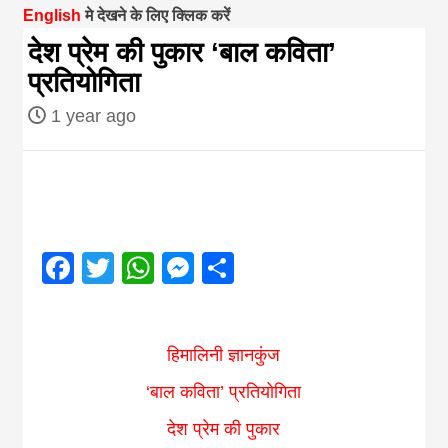
English
मे देखने के लिए क्लिक करें
magazine of
देश प्रेम की पुकार ‘बाल कविता’
प्रतियोगिता
Nepal brings
1 year ago
news in hindi
from
Facebook
Twitter
WhatsApp
Messenger
Share
Nepal,madhes
news,financia
हिमालिनी ज्ञानकुंज
‘बाल कविता’ प्रतियोगिता
news,loan,ban
देश प्रेम की पुकार