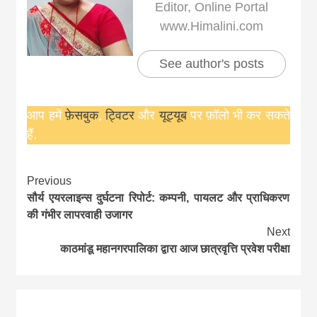
Editor, Online Portal
www.Himalini.com
See author's posts
आप हमें
फ़ेसबुक
,
ट्विटर
और
यूट्यूब
पर फ़ॉलो भी कर सकते
हैं.
Continue
Previous
सौर्य एयरलाइन्स दुर्घटना रिपोर्ट: कम्पनी, पायलट और प्राधिकरण
Reading
की गंभीर लापरवाही उजागर
Next
काठमांडू महानगरपालिका द्वारा आज छात्रवृत्ति प्रवेश परीक्षा