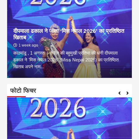
दीपमाला ढकाल ने जीता ‘मिस नेपाल 2026’ का प्रतिष्ठित
खिताब
1 week ago
काठमांडू , 1 अगस्त । नेपाल की बहुमुखी प्रतिभा की धनी दीपमाला
ढकाल ने 'मिस नेपाल 2026' (Miss Nepal 2026) का प्रतिष्ठित
खिताब अपने नाम...
फोटो फिचर