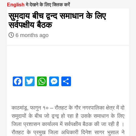
English
मे देखने के लिए क्लिक करें
magazine of
सुमदाय बीच द्वन्द समाधान के लिए
सर्वपक्षीय बैठक
Nepal brings
6 months ago
news in hindi
from
Facebook
Twitter
WhatsApp
Messenger
Share
Nepal,madhes
news,financia
काठमांडू, फागुन १० – रौतहट के गौर नगरपालिका क्षेत्र में दो
समुदायों के बीच जो द्वन्द्व हो रहा है उसके समाधान के लिए
news,loan,ban
जिला प्रशासन कार्यालय में सर्वपक्षीय बैठक की जा रही है ।
रौतहट के प्रमुख जिला अधिकारी दिनेश सागर भुसाल ने