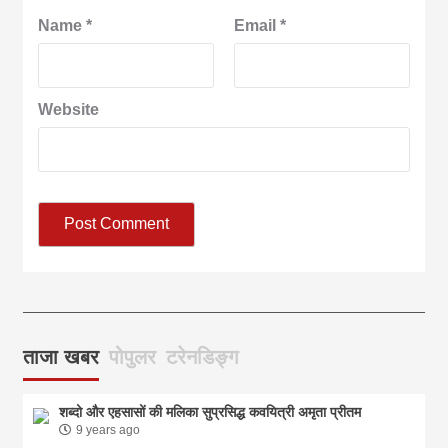
Name
*
Email
*
Website
आज का पंचांग: आज दिनांक 6 अगस्त 2026 गुरुवार शुभसंवत् 2083
आज
ताजा खबर
पोपुलर
टरेनडिङ्ग
शब्दो और एहसासों की मलिका सुप्रसिद्ध कवयित्री अमृता प्रीतम
9 years ago