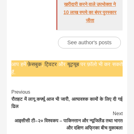
खरीदारी करने वाले उपभोक्ता ने
10 लाख रुपये का बंपर पुरस्कार
जीता
See author's posts
आप हमें
फ़ेसबुक
,
ट्विटर
और
यूट्यूब
पर फ़ॉलो भी कर सकते
हैं.
Continue
Previous
रौतहट में लागू कर्फ्यू आज भी जारीे, अत्यावश्क कामों के लिए दी गई
Reading
ढि़ल
Next
आइसीसी टी–२० विश्वकप – पाकिस्तान और न्यूजिलैंड तथा भारत
और दक्षिण अफ्रिका बीच मुकाबला