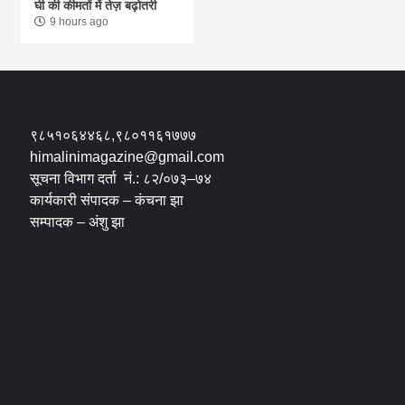
घी की कीमतों में तेज़ बढ़ोतरी
9 hours ago
९८५१०६४४६८,९८०११६१७७७
himalinimagazine@gmail.com
सूचना विभाग दर्ता नं.: ८२/०७३–७४
कार्यकारी संपादक – कंचना झा
सम्पादक – अंशु झा