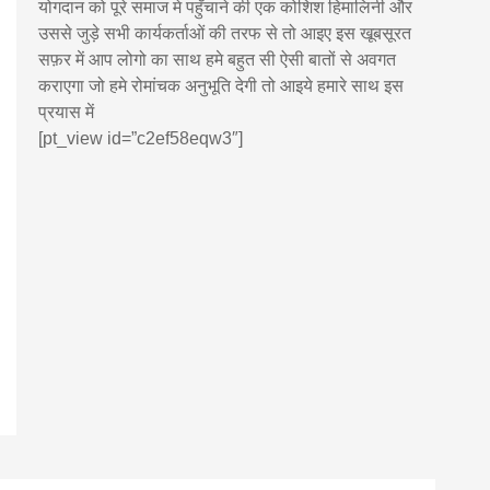
योगदान को पूरे समाज मे पहुँचाने की एक कोशिश हिमालिनी और
उससे जुड़े सभी कार्यकर्ताओं की तरफ से तो आइए इस खूबसूरत
सफ़र में आप लोगो का साथ हमे बहुत सी ऐसी बातों से अवगत
कराएगा जो हमे रोमांचक अनुभूति देगी तो आइये हमारे साथ इस
प्रयास में
[pt_view id=”c2ef58eqw3″]