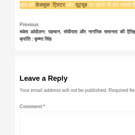
आप हमें
फ़ेसबुक
,
ट्विटर
और
यूट्यूब
पर फ़ॉलो भी कर सकते हैं
Continue
Previous
मधेस आंदोलन: पहचान, संघीयता और नागरिक समानता की ऐति
Reading
क्रांति : कृष्णा सिंह
Leave a Reply
Your email address will not be published.
Required fi
Comment
*