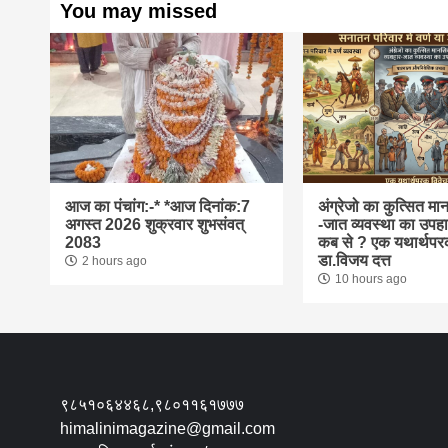
You may missed
आज का पंचांग:-* *आज दिनांक:7
अंग्रेजो का कुत्सित म
अगस्त 2026 शुक्रवार शुभसंवत्
-जात व्यवस्था का उपहा
2083
कब से ? एक यथार्थपरक
डा.विजय दत्त
2 hours ago
10 hours ago
९८५१०६४४६८,९८०११६१७७७
himalinimagazine@gmail.com