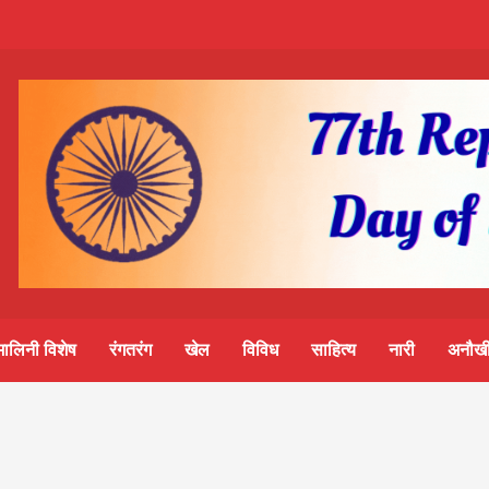
m-
S
ine
मालिनी विशेष
रंगतरंग
खेल
विविध
साहित्य
नारी
अनौखी
lini