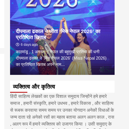
दीपमाला ढकाल ने जीता ‘मिस नेपाल 2026’ का
डी.ए
प्रतिष्ठित खिताब
के वि
6 days ago
6 
काठमांडू , 1 अगस्त । नेपाल की बहुमुखी प्रतिभा की धनी
‘हिमाल
दीपमाला ढकाल ने 'मिस नेपाल 2026' (Miss Nepal 2026)
का सम
का प्रतिष्ठित खिताब अपने नाम...
http
व्यक्तित्व और कृतित्व
हिंदी साहित्य लेखकों का एक विशाल समुदाय जिन्होंने हमे हमारे
समाज , हमारी संस्कृति, हमारे उधभव , हमारे विकास , और साहित्य
से रूबरू करवाया समय समय पर उनका योगदान अनेकों विधाओं के
जन्म दाता रहे अनेको रसों का महत्व बताया अलग अलग काल , रास
, अलग रूप में हमारे व्यक्तित्व को उजागर किया । उसी समुदाए के