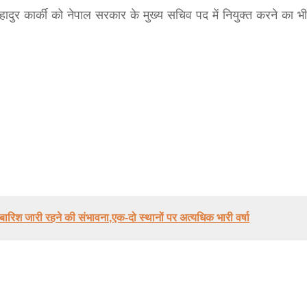
बहादुर कार्की को नेपाल सरकार के मुख्य सचिव पद में नियुक्त करने का भी
बड़े अंतर से जीत हासिल करुँंगी –रेणु दाहाल
6 months ago
काठमांडू, फागुन ४ – चितवन क्षेत्र नम्बर ३ में प्रतिनिधिसभा
सदस्य के रूप में अपनी उम्मीदवारी दे चुकी रेणु दाहाल ने कहा 
कि उन्हें...
बारिश जारी रहने की संभावना,एक-दो स्थानों पर अत्यधिक भारी वर्षा