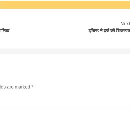
.
Next
हासिक
इजिप्ट ने दर्ज की शिकायत
सीताराम विवाह पंचमी महोत्सव के तीसरे दिन धनुष
यज्ञ का हुआ आयोजन (फोटो सहित)
3 years ago
जनकपुरधाम/मिश्री लाल मधुकर। सीताराम विवाह पंचमी
महोत्सव के तीसरे दिन जानकी मंदिर के प्रांगण में धनुष यज्ञ
आयोजित किया गया। रंगभूमि मैदान में राजा विदेह...
elds are marked
*