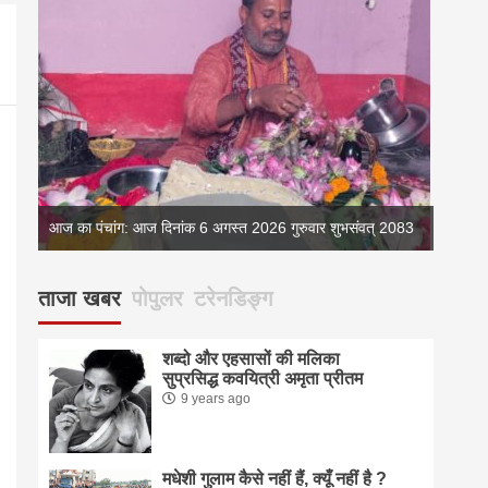
्
आज का पंचांग: आज दिनांक 6 अगस्त 2026 गुरुवार शुभसंवत् 2083
आज का 
ताजा खबर
पोपुलर
टरेनडिङ्ग
शब्दो और एहसासों की मलिका
सुप्रसिद्ध कवयित्री अमृता प्रीतम
9 years ago
मधेशी गुलाम कैसे नहीं हैं, क्यूँ नहीं है ?