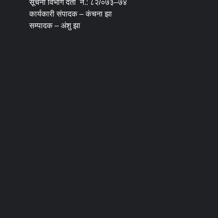
सूचना विभाग दर्ता नं.: ८२/०७३–७४
कार्यकारी संपादक – कंचना झा
सम्पादक – अंशु झा