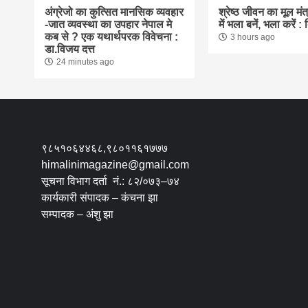
अंग्रेजो का कुत्सित मानसिक व्यवहार
श्रेष्ठ जीवन का मूल मंत्र
-जात व्यवस्था का उपहार नेपाल मे
में भला बनें, भला करें :
कब से ? एक यथार्थपरक विवेचना :
3 hours ago
डा.विजय दत्त
24 minutes ago
९८५१०६४४६८,९८०११६१७७७
himalinimagazine@gmail.com
सूचना विभाग दर्ता नं.: ८२/०७३–७४
कार्यकारी संपादक – कंचना झा
सम्पादक – अंशु झा