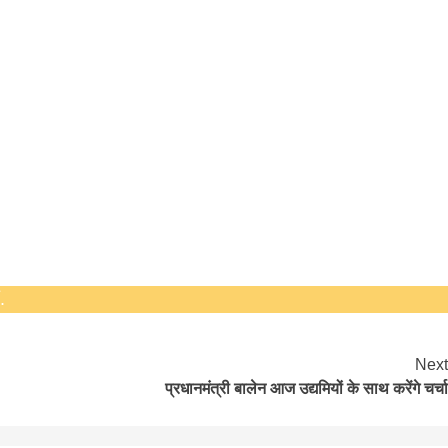
बड़े अंतर से जीत हासिल करुँंगी –रेणु दाहाल
6 months ago
काठमांडू, फागुन ४ – चितवन क्षेत्र नम्बर ३ में प्रतिनिधिसभा
सदस्य के रूप में अपनी उम्मीदवारी दे चुकी रेणु दाहाल ने कहा 
.
कि उन्हें...
Next
प्रधानमंत्री बालेन आज उद्यमियों के साथ करेंगे चर्चा