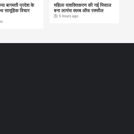
िया बागमती प्रदेश के
महिला सशक्तिकरण की नई मिसाल
साथ सामूहिक विचार
बना लायंस क्लब ऑफ रक्सौल
5 hours ago
go