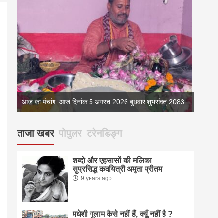
083
आज का पंचांग: आज दिनांक 5 अगस्त 2026 बुधवार शुभसंवत् 2083
आज का 
ताजा खबर
पोपुलर
टरेनडिङ्ग
शब्दो और एहसासों की मलिका
सुप्रसिद्ध कवयित्री अमृता प्रीतम
9 years ago
मधेशी गुलाम कैसे नहीं हैं, क्यूँ नहीं है ?