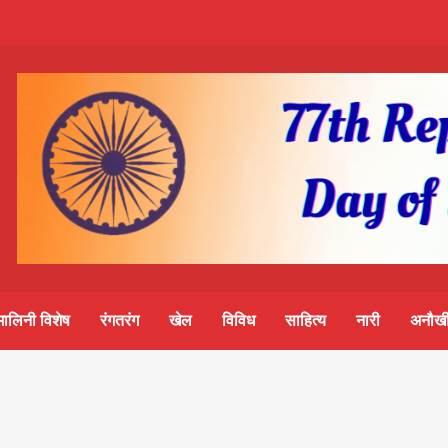
m-
S
ine
मालिनी विशेष
रंगतरंग
खेल
विविध
साहित्य
नारी
अनौखी
lini