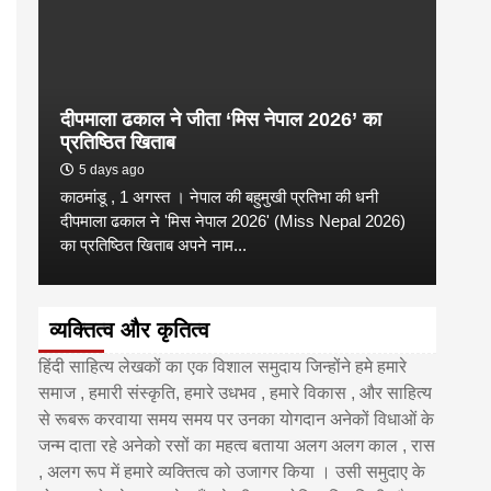
दीपमाला ढकाल ने जीता ‘मिस नेपाल 2026’ का
डी.ए
प्रतिष्ठित खिताब
के वि
5 days ago
6 
काठमांडू , 1 अगस्त । नेपाल की बहुमुखी प्रतिभा की धनी
‘हिमाल
दीपमाला ढकाल ने 'मिस नेपाल 2026' (Miss Nepal 2026)
का सम
का प्रतिष्ठित खिताब अपने नाम...
http
व्यक्तित्व और कृतित्व
हिंदी साहित्य लेखकों का एक विशाल समुदाय जिन्होंने हमे हमारे
समाज , हमारी संस्कृति, हमारे उधभव , हमारे विकास , और साहित्य
से रूबरू करवाया समय समय पर उनका योगदान अनेकों विधाओं के
जन्म दाता रहे अनेको रसों का महत्व बताया अलग अलग काल , रास
, अलग रूप में हमारे व्यक्तित्व को उजागर किया । उसी समुदाए के