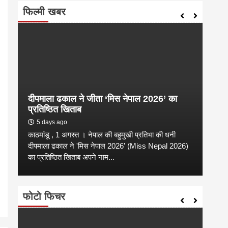
फिल्मी खबर
दीपमाला ढकाल ने जीता ‘मिस नेपाल 2026’ का
संगी
प्रतिष्ठित खिताब
कल्य
5 days ago
2 
काठमांडू , 1 अगस्त । नेपाल की बहुमुखी प्रतिभा की धनी
संगीत
है
दीपमाला ढकाल ने 'मिस नेपाल 2026' (Miss Nepal 2026)
शाम न
का प्रतिष्ठित खिताब अपने नाम...
कारण उ
फोटो फिचर