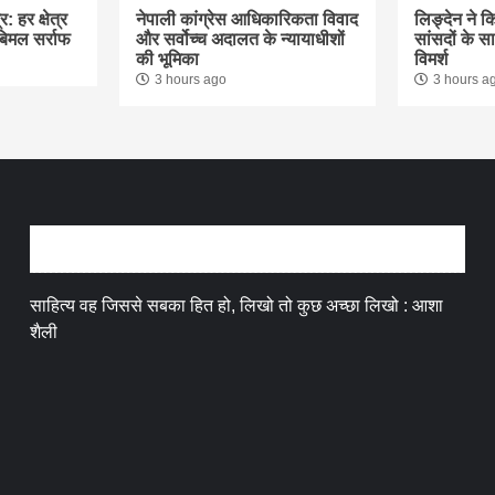
: हर क्षेत्र
नेपाली कांग्रेस आधिकारिकता विवाद
लिङ्देन ने क
 बिमल सर्राफ
और सर्वोच्च अदालत के न्यायाधीशों
सांसदों के 
की भूमिका
विमर्श
3 hours ago
3 hours a
अन्तर्वार्ता
साहित्य वह जिससे सबका हित हो, लिखो तो कुछ अच्छा लिखो : आशा
शैली