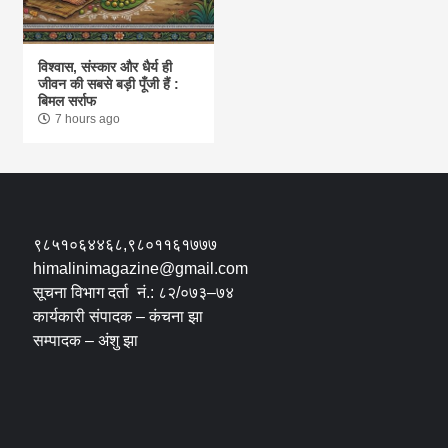
विश्वास, संस्कार और धैर्य ही
जीवन की सबसे बड़ी पूँजी हैं :
बिमल सर्राफ
7 hours ago
९८५१०६४४६८,९८०११६१७७७
himalinimagazine@gmail.com
सूचना विभाग दर्ता नं.: ८२/०७३–७४
कार्यकारी संपादक – कंचना झा
सम्पादक – अंशु झा