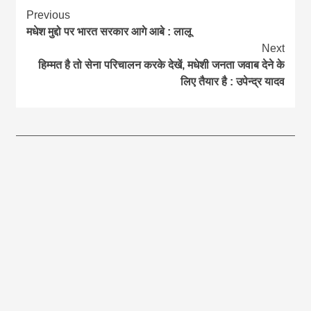
Continue
Previous
मधेश मुद्दो पर भारत सरकार आगे आबे : लालू
Reading
Next
हिम्मत है तो सेना परिचालन करके देखें, मधेशी जनता जवाब देने के
लिए तैयार है : उपेन्द्र यादव
आज का पंचांग:-* *आज दिनांक:7 अगस्त 2026 शुक्रवार शुभसंवत् 2083
आज