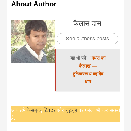
About Author
कैलास दास
See author's posts
यह भी पढें
'मधेस का
कैलाश' —
टुटेश्वरनाथ महादेव
धाम
आप हमें
फ़ेसबुक
,
ट्विटर
और
यूट्यूब
पर फ़ॉलो भी कर सकते
हैं.