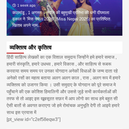
1 week ago
काठमांडू , 1 अगस्त । नेपाल की बहुमुखी प्रतिभा की धनी दीपमाला
ढकाल ने 'मिस नेपाल 2026' (Miss Nepal 2026) का प्रतिष्ठित
खिताब अपने नाम...
व्यक्तित्व और कृतित्व
हिंदी साहित्य लेखकों का एक विशाल समुदाय जिन्होंने हमे हमारे समाज ,
हमारी संस्कृति, हमारे उधभव , हमारे विकास , और साहित्य से रूबरू
करवाया समय समय पर उनका योगदान अनेकों विधाओं के जन्म दाता रहे
अनेको रसों का महत्व बताया अलग अलग काल , रास , अलग रूप में हमारे
व्यक्तित्व को उजागर किया । उसी समुदाए के योगदान को पूरे समाज मे
पहुँचाने की एक कोशिश हिमालिनी और उससे जुड़े सभी कार्यकर्ताओं की
तरफ से तो आइए इस खूबसूरत सफ़र में आप लोगो का साथ हमे बहुत सी
ऐसी बातों से अवगत कराएगा जो हमे रोमांचक अनुभूति देगी तो आइये हमारे
साथ इस प्रयास में
[pt_view id=”c2ef58eqw3″]