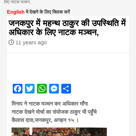
लिए नाटक मञ्चन,
magazine of
English
मे देखने के लिए क्लिक करें
जनकपुर में महन्थ ठाकुर की उपस्थिति में
Nepal brings
अधिकार के लिए नाटक मञ्चन,
11 years ago
news in hindi
from
Nepal,madhes
Facebook
Twitter
WhatsApp
Messenger
Share
news,financia
मिनाप ने नाटक मञ्चन कर अधिकार माँगा
नाटक देखने मोर्चा का संयोजक ठाकुर भी पहुँचे
news,loan,ban
कैलास दास,जनकपुर, अगहन १५ ।