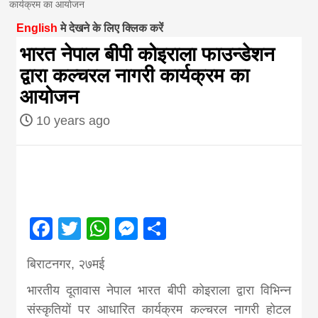
कार्यक्रम का आयोजन
magazine of
English
मे देखने के लिए क्लिक करें
भारत नेपाल बीपी कोइराला फाउन्डेशन
Nepal brings
द्वारा कल्चरल नागरी कार्यक्रम का
आयोजन
news in hindi
10 years ago
from
Nepal,madhes
Facebook
Twitter
WhatsApp
Messenger
Share
news,financia
बिराटनगर, २७मई
news,loan,ban
भारतीय दूतावास नेपाल भारत बीपी कोइराला द्वारा विभिन्न
संस्कृतियों पर आधारित कार्यक्रम कल्चरल नागरी होटल