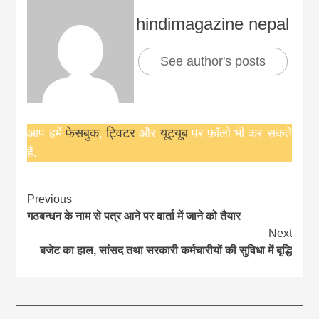
hindimagazine nepal
See author's posts
आप हमें
फ़ेसबुक
,
ट्विटर
और
यूट्यूब
पर फ़ॉलो भी कर सकते
हैं.
Continue
Previous
गठबन्धन के नाम से पत्र आने पर वार्ता में जाने को तैयार
Reading
Next
बजेट का हाल, सांसद तथा सरकारी कर्मचारीयों की सुविधा में बृद्धि
आज का पंचांग:-* *आज दिनांक:7 अगस्त 2026 शुक्रवार शुभसंवत् 2083
आज