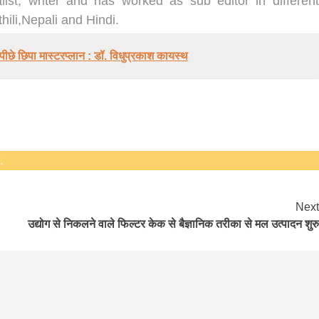
list, writer and has worked as sub editor in different
hili,Nepali and Hindi.
ीछे छिपा मास्टरप्लान : डॉ. विधुप्रकाश कायस्थ
बड़े अंतर से जीत हासिल करुँंगी –रेणु दाहाल
.
6 months ago
काठमांडू, फागुन ४ – चितवन क्षेत्र नम्बर ३ में प्रतिनिधिसभा
सदस्य के रूप में अपनी उम्मीदवारी दे चुकी रेणु दाहाल ने कहा 
Next
कि उन्हें...
उद्योग से निकलने वाले फिल्टर केक से बैज्ञानिक तरीका से मल उत्पादन शुरु