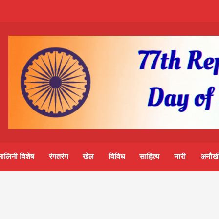
m-
S
ine
मालिनी विशेष
रंगतरंग
खेल
विविध
साहित्य
नारी
अनौखी
lini