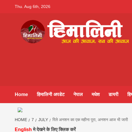
Skip
Thu. Aug 6th, 2026
to
content
Himalini.co
HIMALINI FIRST HINDI MAGAZINE OF NEPAL BRING
NEWS IN HINDI FROM NEPAL, BANK LOAN NEWS
hindi magaz
||madhesh
Home
हिमालिनी अपडेट
नेपाल
मधेश
डायरी
हि
khabar:Hima
HOME
7
JULY
रिले अनशन का एक महीना पूरा, अनशन आज भी जारी
English
मे देखने के लिए क्लिक करें