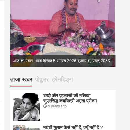
083
आज का पंचांग: आज दिनांक 5 अगस्त 2026 बुधवार शुभसंवत् 2083
आज का 
ताजा खबर
पोपुलर
टरेनडिङ्ग
शब्दो और एहसासों की मलिका
सुप्रसिद्ध कवयित्री अमृता प्रीतम
9 years ago
मधेशी गुलाम कैसे नहीं हैं, क्यूँ नहीं है ?