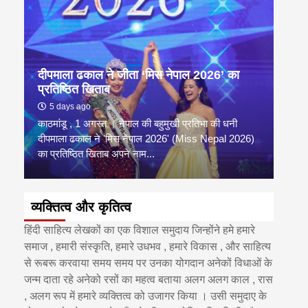
दीपमाला ढकाल ने जीता ‘मिस नेपाल 2026’ का
डी.ए
प्रतिष्ठित खिताब
के वि
5 days ago
6 
काठमांडू , 1 अगस्त । नेपाल की बहुमुखी प्रतिभा की धनी
‘हिमाल
दीपमाला ढकाल ने 'मिस नेपाल 2026' (Miss Nepal 2026)
का सम
का प्रतिष्ठित खिताब अपने नाम...
http
व्यक्तित्व और कृतित्व
हिंदी साहित्य लेखकों का एक विशाल समुदाय जिन्होंने हमे हमारे
समाज , हमारी संस्कृति, हमारे उधभव , हमारे विकास , और साहित्य
से रूबरू करवाया समय समय पर उनका योगदान अनेकों विधाओं के
जन्म दाता रहे अनेको रसों का महत्व बताया अलग अलग काल , रास
, अलग रूप में हमारे व्यक्तित्व को उजागर किया । उसी समुदाए के