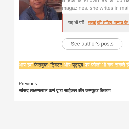
Bijeta is known as a journa
magazines. she writes in mait
यह भी पढें
तराई की तपिश: तनाव के प
See author's posts
आप हमें
फ़ेसबुक
,
ट्विटर
और
यूट्यूब
पर फ़ॉलो भी कर सकते हैं
Continue
Previous
सांसद लक्ष्मणलाल कर्ण द्वारा साईकल और कम्प्युटर बितरण
Reading