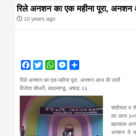
first hindi
रिले अनशन का एक महीना पूरा, अनशन
magazine o
10 years ago
Nepal bring
news in hin
Facebook
Twitter
WhatsApp
Messenger
Share
आज का पंचांग: आज दिनांक 2 अगस्त 2026 रव
रिले अनशन का एक महीना पूरा, अनशन आज भी जारी
from
विजेता चौधरी, काठमाण्डू, अषाढ २३
Nepal,mad
संघीयता व सी
का आज ३०वा
बहरहाल अनश
news,financ
अनशन में मध