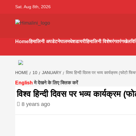
Skip
Sat. Aug 8th, 2026
to
content
Himalini.co
HIMALINI FIRST HINDI MAGAZINE OF NEPAL BRING
NEWS IN HINDI FROM NEPAL, BANK LOAN NEWS
Home
हिमालिनी अपडेट
नेपाल
मधेश
डायरी
हिमालिनी विशेष
रंगतरंग
खेल
वि
hindi magaz
||madhesh
HOME
10
JANUARY
विश्व हिन्दी दिवस पर भव्य कार्यक्रम (फोटो फिच
English
मे देखने के लिए क्लिक करें
khabar:Hima
विश्व हिन्दी दिवस पर भव्य कार्यक्रम (फ
8 years ago
first hindi