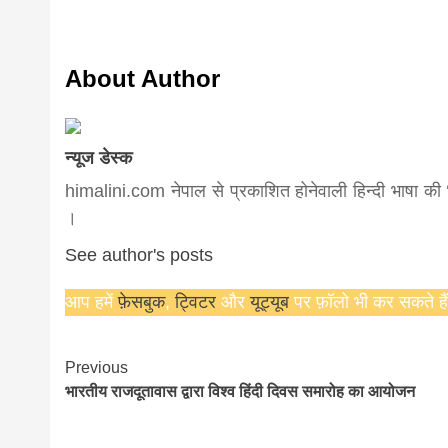
news, mad
About Author
khabar
न्यूज डेस्क
himalini.com नेपाल से प्रकाशित होनेवाली हिन्दी भाषा क
।
See author's posts
आप हमें
फ़ेसबुक
,
ट्विटर
और
यूट्यूब
पर फ़ॉलो भी कर सकते हैं
Continue
Previous
भारतीय राजदूतावास द्वारा विश्व हिंदी दिवस समारोह का आयोजन
Reading