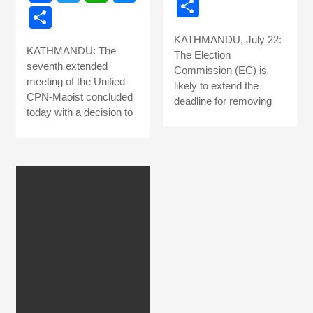
Share
news, madhes
Share
KATHMANDU, July 22:
khabar
KATHMANDU: The
The Election
seventh extended
Commission (EC) is
meeting of the Unified
likely to extend the
CPN-Maoist concluded
deadline for removing
today with a decision to