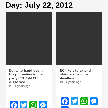
Day:
July 22, 2012
magazine of
Nepal brings
news in hindi
from
Nepal,madhes
Dahal to hand over all
EC likely to extend
his properties to the
statute amendment
party,UCPN-M CC
deadline
news,financia
dissolved
14 years ago
14 years ago
news,loan,ban
Facebook
Twitter
What
Me
Facebook
Twitter
WhatsApp
Messenger