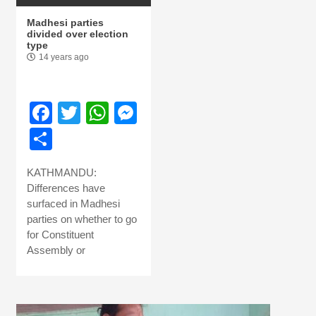
Madhesi parties
divided over election
type
14 years ago
Facebook
Twitter
WhatsApp
Messenger
Share
KATHMANDU:
Differences have
surfaced in Madhesi
parties on whether to go
for Constituent
Assembly or
आज