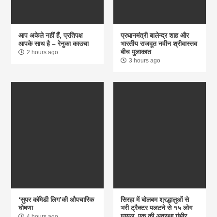
आप अकेले नहीं हैं, प्रतिपक्ष
प्रधानमंत्री बालेन्द्र शाह और
आपके साथ है – रेनुका काउचा
भारतीय राजदूत नवीन श्रीवास्तव
बीच मुलाकात
2 hours ago
3 hours ago
‘सुपर कॉमेडी लिग’की औपचारिक
सिरहा में बोलबम श्रद्धालुओं से
घोषणा
भरी ट्रैक्टर पलटने से १५ लोग
घायल, एक की अवस्था गंभीर
4 hours ago