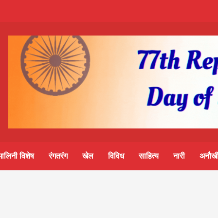
m-
S
ine
मालिनी विशेष
रंगतरंग
खेल
विविध
साहित्य
नारी
अनौखी
lini
िवार शुभसंवत् 2083
आज का पंचांग: आज दिनांक 6 अगस्त 2026 गुरुवार शुभसंवत् 2