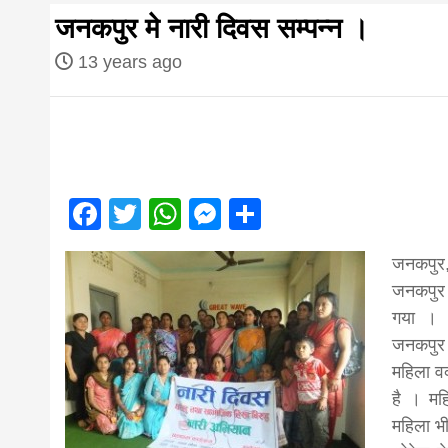
first hindi
जनकपुर मे नारी दिवस सम्पन्न ।
magazine o
13 years ago
Nepal bring
news in hin
Facebook
Twitter
WhatsApp
Messenger
Share
जनकपुर
from
जनकपुर म
गया ।
Nepal,mad
जनकपुर 
महिला वक
है । मह
news,financ
महिला भ