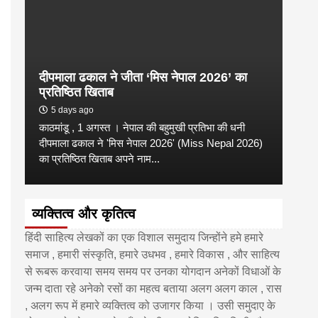
दीपमाला ढकाल ने जीता ‘मिस नेपाल 2026’ का
डी.ए
प्रतिष्ठित खिताब
के वि
5 days ago
6 
काठमांडू , 1 अगस्त । नेपाल की बहुमुखी प्रतिभा की धनी
‘हिमाल
दीपमाला ढकाल ने 'मिस नेपाल 2026' (Miss Nepal 2026)
का सम
का प्रतिष्ठित खिताब अपने नाम...
http
व्यक्तित्व और कृतित्व
हिंदी साहित्य लेखकों का एक विशाल समुदाय जिन्होंने हमे हमारे
समाज , हमारी संस्कृति, हमारे उधभव , हमारे विकास , और साहित्य
से रूबरू करवाया समय समय पर उनका योगदान अनेकों विधाओं के
जन्म दाता रहे अनेको रसों का महत्व बताया अलग अलग काल , रास
, अलग रूप में हमारे व्यक्तित्व को उजागर किया । उसी समुदाए के