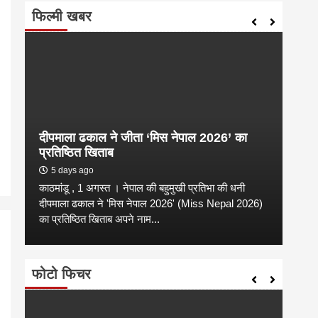
फिल्मी खबर
दीपमाला ढकाल ने जीता ‘मिस नेपाल 2026’ का
संगी
प्रतिष्ठित खिताब
कल्य
5 days ago
2 
काठमांडू , 1 अगस्त । नेपाल की बहुमुखी प्रतिभा की धनी
संगीत
है
दीपमाला ढकाल ने 'मिस नेपाल 2026' (Miss Nepal 2026)
शाम न
का प्रतिष्ठित खिताब अपने नाम...
कारण उ
फोटो फिचर