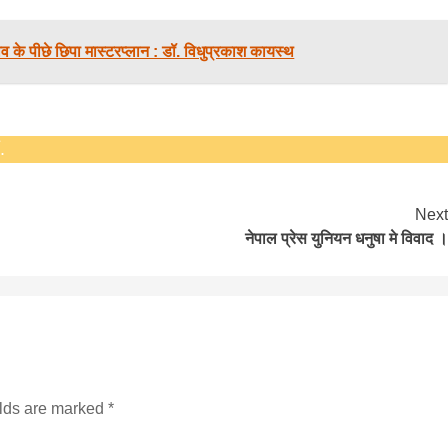
 के पीछे छिपा मास्टरप्लान : डॉ. विधुप्रकाश कायस्थ
.
बड़े अंतर से जीत हासिल करुँंगी –रेणु दाहाल
Next
नेपाल प्रेस युनियन धनुषा मे विवाद ।
6 months ago
काठमांडू, फागुन ४ – चितवन क्षेत्र नम्बर ३ में प्रतिनिधिसभा
सदस्य के रूप में अपनी उम्मीदवारी दे चुकी रेणु दाहाल ने कहा 
कि उन्हें...
elds are marked
*