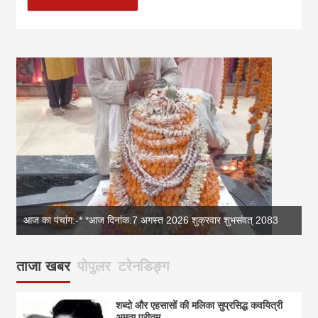
आज का पंचांग:-* *आज दिनांक:7 अगस्त 2026 शुक्रवार शुभसंवत् 2083
आज
ताजा खबर
पोपुलर
टरेनडिङ्ग
शब्दो और एहसासों की मलिका सुप्रसिद्ध कवयित्री
अमृता प्रीतम