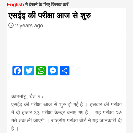
English
मे देखने के लिए क्लिक करें
magazine of
एसईइ की परीक्षा आज से शुरु
2 years ago
Nepal brings
news in hindi
from
Facebook
Twitter
WhatsApp
Messenger
Share
Nepal,madhes
काठमांडू, चैत १५ –
news,financia
एसईइ की परीक्षा आज से शुरु हो गई है । इसबार की परीक्षा
में दो हजार ६३ परीक्षा केन्द्र बनाए गए हैं । यह परीक्षा २७
news,loan,ban
गते तक ली जाएगी । राष्ट्रीय परीक्षा बोर्ड ने यह जानकारी दी
है ।