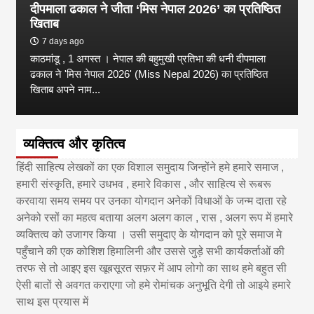
दीपमाला ढकाल ने जीता ‘मिस नेपाल 2026’ का प्रतिष्ठित
खिताब
7 days ago
काठमांडू , 1 अगस्त । नेपाल की बहुमुखी प्रतिभा की धनी दीपमाला
ढकाल ने 'मिस नेपाल 2026' (Miss Nepal 2026) का प्रतिष्ठित
खिताब अपने नाम...
व्यक्तित्व और कृतित्व
हिंदी साहित्य लेखकों का एक विशाल समुदाय जिन्होंने हमे हमारे समाज ,
हमारी संस्कृति, हमारे उधभव , हमारे विकास , और साहित्य से रूबरू
करवाया समय समय पर उनका योगदान अनेकों विधाओं के जन्म दाता रहे
अनेको रसों का महत्व बताया अलग अलग काल , रास , अलग रूप में हमारे
व्यक्तित्व को उजागर किया । उसी समुदाए के योगदान को पूरे समाज मे
पहुँचाने की एक कोशिश हिमालिनी और उससे जुड़े सभी कार्यकर्ताओं की
तरफ से तो आइए इस खूबसूरत सफ़र में आप लोगो का साथ हमे बहुत सी
ऐसी बातों से अवगत कराएगा जो हमे रोमांचक अनुभूति देगी तो आइये हमारे
साथ इस प्रयास में