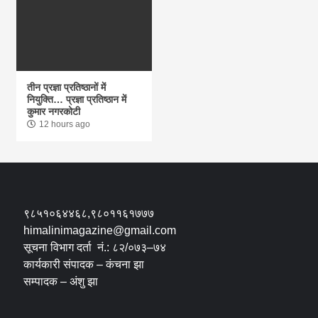
तीन प्रज्ञा प्रतिष्ठानों में
नियुक्ति… प्रज्ञा प्रतिष्ठान में
कुमार नगरकोटी
12 hours ago
९८५१०६४४६८,९८०११६१७७७
himalinimagazine@gmail.com
सूचना विभाग दर्ता नं.: ८२/०७३–७४
कार्यकारी संपादक – कंचना झा
सम्पादक – अंशु झा