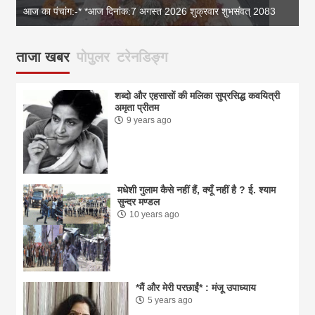
आज का पंचांग:-* *आज दिनांक:7 अगस्त 2026 शुक्रवार शुभसंवत् 2083
आज
ताजा खबर
पोपुलर
टरेनडिङ्ग
शब्दो और एहसासों की मलिका सुप्रसिद्ध कवयित्री
अमृता प्रीतम
9 years ago
मधेशी गुलाम कैसे नहीं हैं, क्यूँ नहीं है ? ई. श्याम
सुन्दर मण्डल
10 years ago
*मैं और मेरी परछाईं* : मंजू उपाध्याय
5 years ago