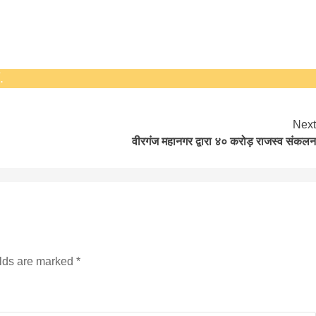
जनकपुरधाम/मिश्री लाल मधुकर। सीताराम विवाह पंचमी
महोत्सव के तीसरे दिन जानकी मंदिर के प्रांगण में धनुष यज्ञ
आयोजित किया गया। रंगभूमि मैदान में राजा विदेह...
.
Next
वीरगंज महानगर द्वारा ४० करोड़ राजस्व संकलन
elds are marked
*