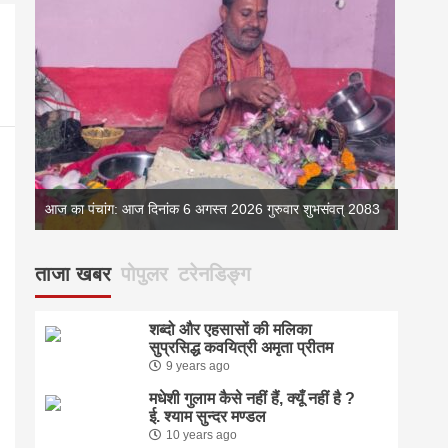
्
आज का पंचांग: आज दिनांक 6 अगस्त 2026 गुरुवार शुभसंवत् 2083
आज का 
ताजा खबर
पोपुलर
टरेनडिङ्ग
शब्दो और एहसासों की मलिका
सुप्रसिद्ध कवयित्री अमृता प्रीतम
9 years ago
मधेशी गुलाम कैसे नहीं हैं, क्यूँ नहीं है ?
ई. श्याम सुन्दर मण्डल
10 years ago