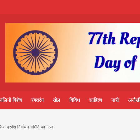
m-
S
ine
मालिनी विशेष
रंगतरंग
खेल
विविध
साहित्य
नारी
अनौखी
lini
किया प्रदेश निर्वाचन समिति का गठन