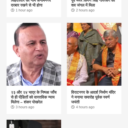
सिंहदरवार का नाम अनामनगर
पूर्व मेयर किरण सिंह गोरुसिंगे का
दरबार रखने से भी होगा
शव जंगल में मिला
1 hour ago
2 hours ago
२३ और २४ भाद्र के निष्पक्ष जाँच
विराटनगर के आदर्श निर्माण मंदिर
से ही पीडि़तों को वास्तविक न्याय
ने मनाया समारोह पूर्वक स्वर्ण
मिलेगा – शंकर पोखरेल
जयंती
3 hours ago
4 hours ago