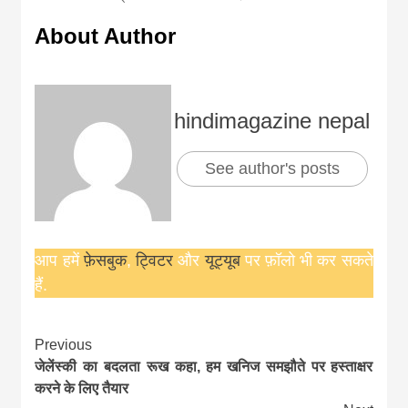
About Author
hindimagazine nepal
See author's posts
आप हमें
फ़ेसबुक
,
ट्विटर
और
यूट्यूब
पर फ़ॉलो भी कर सकते
हैं.
Continue
Previous
जेलेंस्की का बदलता रूख कहा, हम खनिज समझौते पर हस्ताक्षर
Reading
करने के लिए तैयार