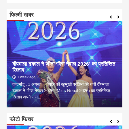
फिल्मी खबर
दीपमाला ढकाल ने जीता ‘मिस नेपाल 2026’ का प्रतिष्ठित
खिताब
1 week ago
काठमांडू , 1 अगस्त । नेपाल की बहुमुखी प्रतिभा की धनी दीपमाला
ढकाल ने 'मिस नेपाल 2026' (Miss Nepal 2026) का प्रतिष्ठित
खिताब अपने नाम...
फोटो फिचर