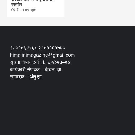
सहयोग
7 hours ago
९८५१०६४४६८,९८०११६१७७७
himalinimagazine@gmail.com
सूचना विभाग दर्ता नं.: ८२/०७३–७४
कार्यकारी संपादक – कंचना झा
सम्पादक – अंशु झा