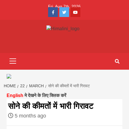
Skip
Fri. Aug 7th, 2026
to
Facebook
Twitter
Youtube
content
Himalini.com-
HIMALINI FIRST HINDI MAGAZINE OF NEPAL BRINGS NEWS
IN HINDI FROM NEPAL, BANK LOAN NEWS
hindi magazin
Primary
Menu
||madhesh
khabar:Himalin
HOME
22
MARCH
सोने की कीमतों में भारी गिरावट
English
मे देखने के लिए क्लिक करें
first hindi
सोने की कीमतों में भारी गिरावट
5 months ago
magazine of