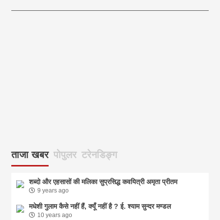
आज का पंचांग: आज दिनांक 6 अगस्त 2026 गुरुवार शुभसंवत् 2083
आज
ताजा खबर
पोपुलर
टरेनडिङ्ग
शब्दो और एहसासों की मलिका सुप्रसिद्ध कवयित्री अमृता प्रीतम
9 years ago
मधेशी गुलाम कैसे नहीं हैं, क्यूँ नहीं है ? ई. श्याम सुन्दर मण्डल
10 years ago