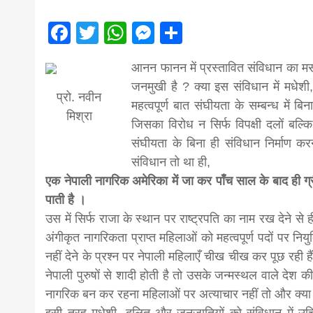
magazine o
Facebook
Twitter
WhatsApp
Messenger
Share
आज का पंचांग: आज दिनांक 3 अगस्त 2026 सो
Nepal bring
आनन फानन में प्रस्तावित संविधान का म
जनमुखी है ? क्या इस संविधान में मधेश
news in hin
प्रो. नवीन
महत्वपूर्ण बात संघीयता के सम्बन्ध में 
मिश्रा
जिसका विरोध न सिर्फ विपक्षी दलों बल्कि
संघीयता के बिना ही संविधान निर्माण 
from
संविधान तो था ही,
एक नेपाली नागरिक अमेरिका में जा कर पाँच साल के बाद ही ग्
Nepal,mad
पाती है ।
उस में सिर्फ राजा के स्थान पर राष्ट्रपति का नाम रख देने से
अंगीकृत नागरिकता प्राप्त महिलाओं को महत्वपूर्ण पदों पर नि
news,financ
नहीं देने के प्रश्न पर नेपाली महिलाएँ चीख चीख कर पूछ रही ह
नेपाली पुरुषों से शादी होती है तो उसके जन्मस्थल वाले देश क
news,loan,
नागरिक बन कर रहना महिलाओं पर अत्याचार नहीं तो और क्या 