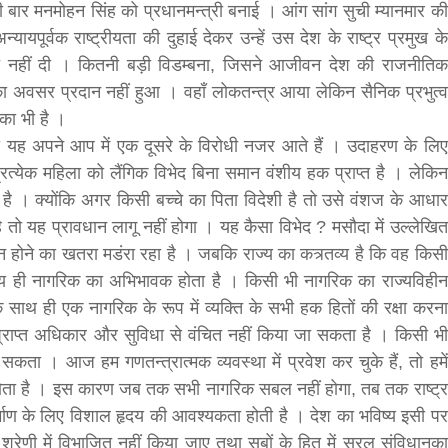
ी बार मनमोहन सिंह को प्रधानमन्त्री बनाई । आंग सांग सुची म्यानमार की
यपूर्वक राष्ट्रीयता की दुहाई देकर उन्हें उस देश के राष्ट्र प्रमुख के
मति नहीं दी । कितनी बड़ी विडम्बना, जिसने आजीवन देश की राजनीतिक
े का अवसर प्रदान नहीं हुआ । वहाँ लोकतन्त्र आया लेकिन सैनिक प्रभुत्व
का भी है ।
ो यह अपने आप में एक दूसरे के विरोधी नजर आते हैं । उदाहरण के लिए
्रत्येक महिला को लैंगिक विभेद बिना समान वंशीय हक प्राप्त है । लेकिन
 है । क्योंकि अगर किसी बच्चे का पिता विदेशी है तो उसे वंशज के आधार
सीताराम विवाह पंचमी महोत्सव के तीसरे दिन धनुष
ै तो यह प्रावधान लागू नहीं होगा । यह कैसा विभेद ? मसौदा में उल्लेखित
यज्ञ का हुआ आयोजन (फोटो सहित)
ीन होने का खतरा मडंरा रहा है । जबकि राज्य का कत्र्तव्य है कि वह किसी
3 years ago
ाज्य ही नागरिक का अभिभावक होता है । किसी भी नागरिक का राज्यविहीन
जनकपुरधाम/मिश्री लाल मधुकर। सीताराम विवाह पंचमी
साथ ही एक नागरिक के रूप में व्यक्ति के सभी हक हितों की रक्षा करना
महोत्सव के तीसरे दिन जानकी मंदिर के प्रांगण में धनुष यज्ञ
ा प्राप्त अधिकार और सुविधा से वंचित नहीं किया जा सकता है । किसी भी
आयोजित किया गया। रंगभूमि मैदान में राजा विदेह...
सकता । आज हम गणतन्त्रात्मक व्यवस्था में प्रवेश कर चुके हैं, तो हमें
होता है । इस कारण जब तक सभी नागरिक सबल नहीं होगा, तब तक राष्ट्र
्माण के लिए विशाल हृदय की आवश्यकता होती है । देश का भविष्य इसी पर
श्रेणी में विभाजित नहीं किया जाए तथा सबों के हित में सरल संविधानका