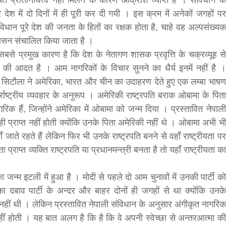
प्रतिनिधित्व नहीं मिलने के कारण आक्रोश व्याप्त है । संविधान के
ेश में दो दिनों में ही पूरी कर दी गयी । इस क्रम में अनेकों जगहों पर
hesh
धान पूरे देश की जनता के हितों का रक्षक होता है, चाहे वह अल्पसंख्यक
शासन संचालित किया जाता है ।
ा सबसे प्रमुख कारण है कि देश के नेतागण शासक प्रवृत्ति के चक्रव्यूह से
 की आदत है । आम नागरिकों के विचार सुनने का धैर्य इनमें नहीं है ।
साद सिटौला ने अमेरिका, भारत और चीन का उदाहरण देते हुए एक लम्बा भाषण
ाष्ट्रीय व्यवहार के अनुरूप । अमेरिकी राष्ट्रपति बराक ओबामा के पिता
रिक हैं, जिन्होंने अमेरिका में ओबामा को जन्म दिया । प्रस्तावित नेपाली
प्राप्त नहीं होती क्योंकि उनके पिता अमेरिकी नहीं थे । ओबामा अभी भी
 जाते रहते हैं लेकिन फिर भी उनके राष्ट्रपति बनने से वहाँ राष्ट्रीयता पर
राप्त व्यक्ति राष्ट्रपति या प्रधानमन्त्री बनता है तो यहाँ राष्ट्रीयता का
बड़े अंतर से जीत हासिल करुँंगी –रेणु दाहाल
का जन्म इटली में हुआ है । मोदी से पहले दो आम चुनावों में उनकी पार्टी को
6 months ago
ा दबाव पार्टी के अन्दर और बाहर दोनों ही जगहों से था क्योंकि उनके
काठमांडू, फागुन ४ – चितवन क्षेत्र नम्बर ३ में प्रतिनिधिसभा
सदस्य के रूप में अपनी उम्मीदवारी दे चुकी रेणु दाहाल ने कहा 
 नहीं थी । लेकिन प्रस्तावित नेपाली संविधान के अनुसार अंगीकृत नागरिक
कि उन्हें...
नहीं होती । यह बात अलग है कि है कि वे अपनी स्वेच्छा से अन्तरआत्मा की