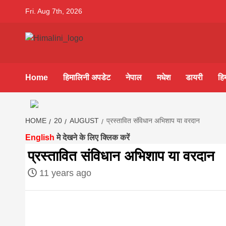
Skip
Fri. Aug 7th, 2026
to
content
Himalini.co
HIMALINI FIRST HINDI MAGAZINE OF NEPAL BRING
NEWS IN HINDI FROM NEPAL, BANK LOAN NEWS
Home
हिमालिनी अपडेट
नेपाल
मधेश
डायरी
हि
hindi magaz
||madhesh
HOME
20
AUGUST
प्रस्तावित संविधान अभिशाप या वरदान
English
मे देखने के लिए क्लिक करें
khabar:Hima
प्रस्तावित संविधान अभिशाप या वरदान
11 years ago
first hindi