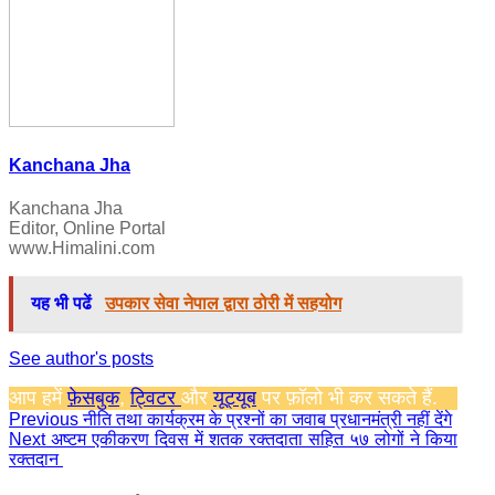
Kanchana Jha
Kanchana Jha
Editor, Online Portal
www.Himalini.com
यह भी पढें
उपकार सेवा नेपाल द्वारा ठोरी में सहयोग
See author's posts
आप हमें
फ़ेसबुक
,
ट्विटर
और
यूट्यूब
पर फ़ॉलो भी कर सकते हैं.
Continue
Previous
नीति तथा कार्यक्रम के प्रश्नों का जवाब प्रधानमंत्री नहीं देंगे
Next
अष्टम एकीकरण दिवस में शतक रक्तदाता सहित ५७ लोगों ने किया
Reading
रक्तदान