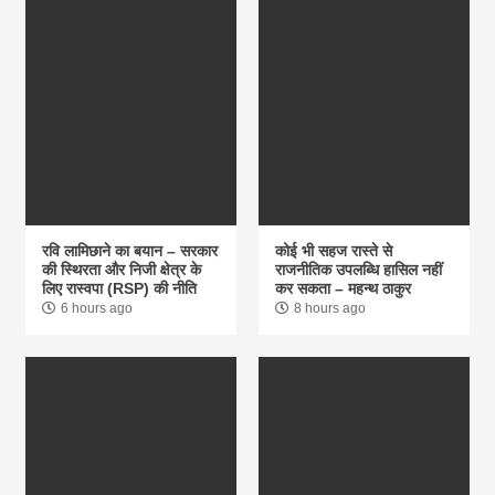
रवि लामिछाने का बयान – सरकार
कोई भी सहज रास्ते से
की स्थिरता और निजी क्षेत्र के
राजनीतिक उपलब्धि हासिल नहीं
लिए रास्वपा (RSP) की नीति
कर सकता – महन्थ ठाकुर
6 hours ago
8 hours ago