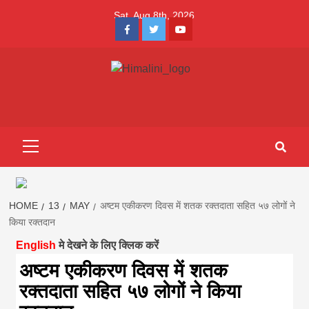
Skip
Sat. Aug 8th, 2026
to
Facebook
Twitter
Youtube
content
Himalini.com-
HIMALINI FIRST HINDI MAGAZINE OF NEPAL BRINGS NEWS
IN HINDI FROM NEPAL, BANK LOAN NEWS
hindi magazin
Primary
Menu
||madhesh
khabar:Himalin
HOME
13
MAY
अष्टम एकीकरण दिवस में शतक रक्तदाता सहित ५७ लोगों ने
किया रक्तदान
English
मे देखने के लिए क्लिक करें
first hindi
अष्टम एकीकरण दिवस में शतक
रक्तदाता सहित ५७ लोगों ने किया
magazine of