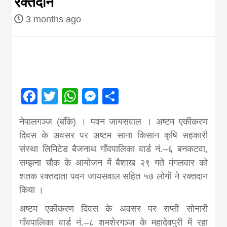
रक्तदान
Nepal brings
3 months ago
news in hindi
from
Facebook
Twitter
WhatsApp
Messenger
Share
Nepal,madhes
नेपालगञ्ज (बाँके) । पवन जायसवाल । अष्टम एकीकरण
दिवस के अवसर पर अष्टम साना किसान कृषि सहकारी
news,financia
संस्था लिमिटेड बैजनाथ गाँवपालिका वार्ड नं.–६ बनकटवा,
सम्झना चौक के आयोजन में बैशाख २९ गते मंगलवार को
news,loan,ban
शतक रक्तदाता पवन जायसवाल सहित ५७ लोगों ने रक्तदान
किया ।
news, madhes
अष्टम एकीकरण दिवस के अवसर पर राप्ती सोनारी
गाँवपालिका वार्ड नं.–८ शमशेरगञ्ज के महादेवपुरी में रहा