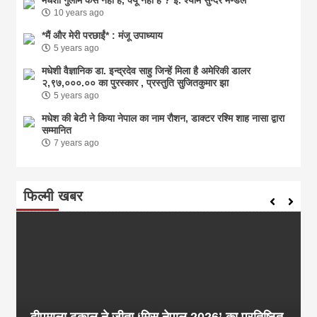
10 years ago
*मैं और मेरी परछाईं* : मंजू उपाध्याय
5 years ago
मधेशी वैज्ञानिक डा. इन्द्रदेव साहु जिन्हें मिला है अमेरिकी डालर
२,९७,०००.०० का पुरस्कार , प्रस्तुति सुजितकुमार झा
5 years ago
मधेश की बेटी ने किया नेपाल का नाम राैशन, डाक्टर रश्मि शाह नासा द्वारा
सम्मानित
7 years ago
फिल्मी खबर
दीपमाला ढकाल ने जीता ‘मिस नेपाल 2026’ का प्रतिष्ठित