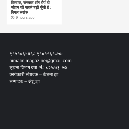
विश्वास, संस्कार और धैर्य ही
जीवन की सबसे बड़ी पूँजी हैं :
बिमल सर्राफ
9 hours ago
९८५१०६४४६८,९८०११६१७७७
himalinimagazine@gmail.com
सूचना विभाग दर्ता नं.: ८२/०७३–७४
कार्यकारी संपादक – कंचना झा
सम्पादक – अंशु झा