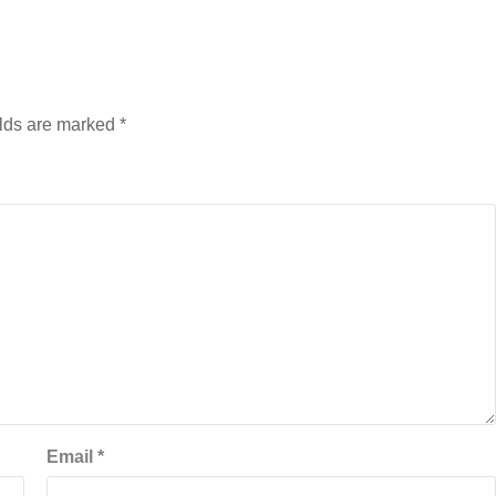
elds are marked
*
बड़े अंतर से जीत हासिल करुँंगी –रेणु दाहाल
6 months ago
काठमांडू, फागुन ४ – चितवन क्षेत्र नम्बर ३ में प्रतिनिधिसभा
सदस्य के रूप में अपनी उम्मीदवारी दे चुकी रेणु दाहाल ने कहा 
कि उन्हें...
Email
*