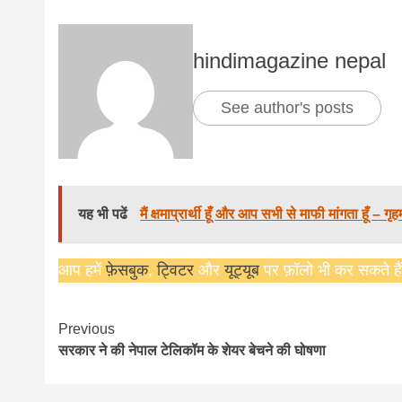
news,loan,
hindimagazine nepal
news, mad
See author's posts
khabar
यह भी पढें
मैं क्षमाप्रार्थी हूँ और आप सभी से माफी मांगता हूँ – गृह
आप हमें
फ़ेसबुक
,
ट्विटर
और
यूट्यूब
पर फ़ॉलो भी कर सकते हैं
Continue
Previous
सरकार ने की नेपाल टेलिकॉम के शेयर बेचने की घोषणा
Reading