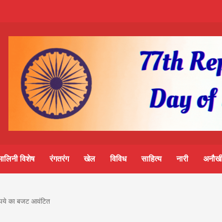
m-
S
ine
मालिनी विशेष
रंगतरंग
खेल
विविध
साहित्य
नारी
अनौखी
lini
ुपये का बजट आवंटित