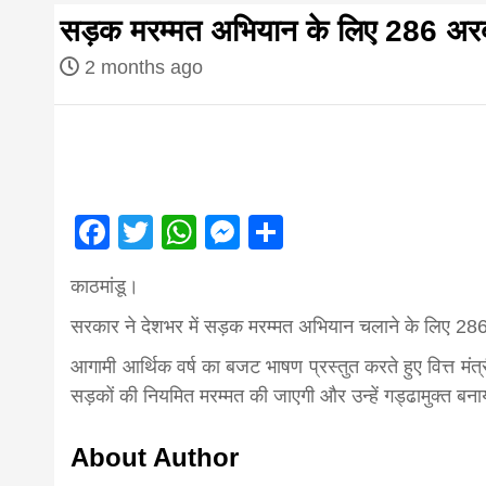
first hindi
सड़क मरम्मत अभियान के लिए 286 अर
magazine o
2 months ago
Nepal bring
news in hin
Facebook
Twitter
WhatsApp
Messenger
Share
आज का पंचांग: आज दिनांक 4 अगस्त 2026 मं
काठमांडू।
from
सरकार ने देशभर में सड़क मरम्मत अभियान चलाने के लिए 2
आगामी आर्थिक वर्ष का बजट भाषण प्रस्तुत करते हुए वित्त मंत्र
Nepal,mad
सड़कों की नियमित मरम्मत की जाएगी और उन्हें गड्ढामुक्त बन
news,financ
About Author