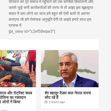
योगदान को पूरे समाज मे पहुँचाने की एक कोशिश हिमालिनी और
उससे जुड़े सभी कार्यकर्ताओं की तरफ से तो आइए इस खूबसूरत
सफ़र में आप लोगो का साथ हमे बहुत सी ऐसी बातों से अवगत
कराएगा जो हमे रोमांचक अनुभूति देगी तो आइये हमारे साथ इस
प्रयास में
[pt_view id=”c2ef58eqw3″]
ेपाल और रोट्रैक्ट क्लब
शेर बहादुर देउवा कल नेपाल वापस
रोपोलिस का रक्तदान
लौट रहे हैं
8 लोगों ने किया
2 hours ago
s ago