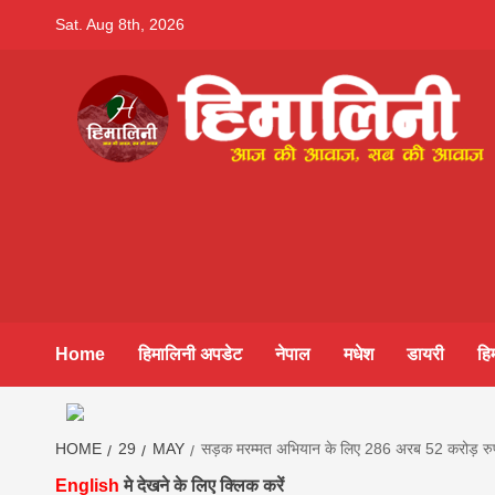
Skip
Sat. Aug 8th, 2026
to
content
Himalini.co
HIMALINI FIRST HINDI MAGAZINE OF NEPAL BRING
NEWS IN HINDI FROM NEPAL, BANK LOAN NEWS
hindi magaz
||madhesh
Home
हिमालिनी अपडेट
नेपाल
मधेश
डायरी
हि
khabar:Hima
HOME
29
MAY
सड़क मरम्मत अभियान के लिए 286 अरब 52 करोड़ र
English
मे देखने के लिए क्लिक करें