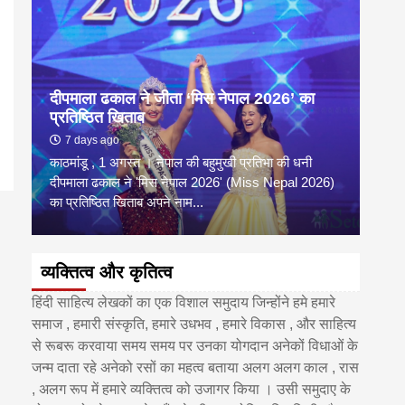
दीपमाला ढकाल ने जीता ‘मिस नेपाल 2026’ का
डी.ए
प्रतिष्ठित खिताब
के वि
7 days ago
6 
काठमांडू , 1 अगस्त । नेपाल की बहुमुखी प्रतिभा की धनी
‘हिमाल
दीपमाला ढकाल ने 'मिस नेपाल 2026' (Miss Nepal 2026)
का सम
का प्रतिष्ठित खिताब अपने नाम...
http
व्यक्तित्व और कृतित्व
हिंदी साहित्य लेखकों का एक विशाल समुदाय जिन्होंने हमे हमारे
समाज , हमारी संस्कृति, हमारे उधभव , हमारे विकास , और साहित्य
से रूबरू करवाया समय समय पर उनका योगदान अनेकों विधाओं के
जन्म दाता रहे अनेको रसों का महत्व बताया अलग अलग काल , रास
, अलग रूप में हमारे व्यक्तित्व को उजागर किया । उसी समुदाए के