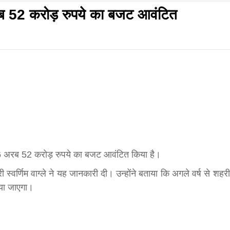
ब 52 करोड़ रुपये का बजट आवंटित
f
s
di
गलवार शुभसंवत् 2083
आज का पंचांग: आज दिनांक 8 अगस्त 2026 शनिवार शुभसंवत् 
86 अरब 52 करोड़ रुपये का बजट आवंटित किया है।
ी स्वर्णिम वाग्ले ने यह जानकारी दी। उन्होंने बताया कि अगले वर्ष से शहरी
hesh
ाया जाएगा।
ial