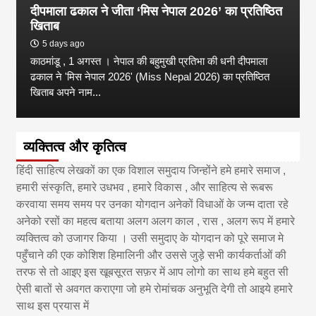
दीपमाला ढकाल ने जीता ‘मिस नेपाल 2026’ का प्रतिष्ठित
खिताब
5 days ago
काठमांडू , 1 अगस्त । नेपाल की बहुमुखी प्रतिभा की धनी दीपमाला
ढकाल ने 'मिस नेपाल 2026' (Miss Nepal 2026) का प्रतिष्ठित
खिताब अपने नाम...
व्यक्तित्व और कृतित्व
हिंदी साहित्य लेखकों का एक विशाल समुदाय जिन्होंने हमे हमारे समाज ,
हमारी संस्कृति, हमारे उधभव , हमारे विकास , और साहित्य से रूबरू
करवाया समय समय पर उनका योगदान अनेकों विधाओं के जन्म दाता रहे
अनेको रसों का महत्व बताया अलग अलग काल , रास , अलग रूप में हमारे
व्यक्तित्व को उजागर किया । उसी समुदाए के योगदान को पूरे समाज मे
पहुँचाने की एक कोशिश हिमालिनी और उससे जुड़े सभी कार्यकर्ताओं की
तरफ से तो आइए इस खूबसूरत सफ़र में आप लोगो का साथ हमे बहुत सी
ऐसी बातों से अवगत कराएगा जो हमे रोमांचक अनुभूति देगी तो आइये हमारे
साथ इस प्रयास में