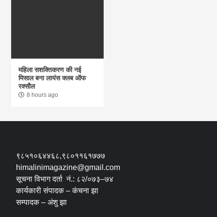
महिला सशक्तिकरण की नई
मिसाल बना लायंस क्लब ऑफ
रक्सौल
8 hours ago
९८५१०६४४६८,९८०११६१७७७
himalinimagazine@gmail.com
सूचना विभाग दर्ता नं.: ८२/०७३–७४
कार्यकारी संपादक – कंचना झा
सम्पादक – अंशु झा