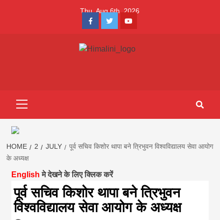
Skip
Thu. Aug 6th, 2026
to
Facebook
Twitter
Youtube
content
Himalini.com-
HIMALINI FIRST HINDI MAGAZINE OF NEPAL BRINGS NEWS
IN HINDI FROM NEPAL, BANK LOAN NEWS
hindi magazin
Primary
Menu
||madhesh
khabar:Himalin
HOME
2
JULY
पूर्व सचिव किशोर थापा बने त्रिभुवन विश्वविद्यालय सेवा आयोग
के अध्यक्ष
English
मे देखने के लिए क्लिक करें
first hindi
पूर्व सचिव किशोर थापा बने त्रिभुवन
विश्वविद्यालय सेवा आयोग के अध्यक्ष
magazine of