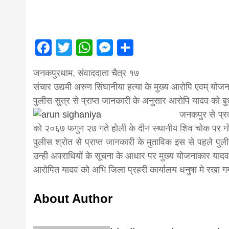
first hindi
magazine o
Facebook
Twitter
WhatsApp
Messenger
Share
आज का पंचांग: आज दिनांक 2 अगस्त 2026 रव
Nepal bring
जनकपुरधाम, संवाददाता चैत्र १७
संचार उद्यमी अरुण सिंघानीया हत्या के मुख्य आरोपि एवम् योज
पुलीस सुत्र से प्राप्त जानकारी के अनुसार आरोपि यादव को
news in hin
जनकपुर से प्रक
को २०६७ फगुन २७ गते होली के दीन स्थानीय शिव चोक पर गो
from
पुलीस श्रोत से प्राप्त जानकारी के मुताविक इस से पहले पुल
उन्ही अपराधियों के सूचना के आधार पर मुख्य योजनाकार याद
आरोपित यादव को अभि जिला प्रहरी कार्यालय धनुषा मे रखा गय
Nepal,mad
About Author
news,financ