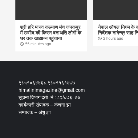
श्री हरि मानव कल्याण मंच जनकपुर
नेपाल ऑयल निगम के का
में उम्मीद की किरण बनाअति लोगों के
निर्देशक नागेन्द्र साह न
घर तक खाद्यान्न पहुंचाया
2 hours ago
55 minutes ago
९८५१०६४४६८,९८०११६१७७७
himalinimagazine@gmail.com
सूचना विभाग दर्ता नं.: ८२/०७३–७४
कार्यकारी संपादक – कंचना झा
सम्पादक – अंशु झा