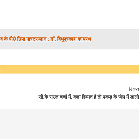
bank
hesh
 के पीछे छिपा मास्टरप्लान : डॉ. विधुप्रकाश कायस्थ
.
Next
सी.के राउत चर्चा में, कहा हिम्मत है तो पकड़ के जेल में डालो
बड़े अंतर से जीत हासिल करुँंगी –रेणु दाहाल
6 months ago
काठमांडू, फागुन ४ – चितवन क्षेत्र नम्बर ३ में प्रतिनिधिसभा
सदस्य के रूप में अपनी उम्मीदवारी दे चुकी रेणु दाहाल ने कहा 