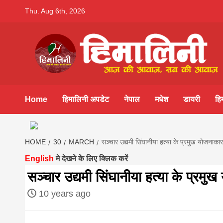
Skip
Thu. Aug 6th, 2026
to
content
Himalini.co
HIMALINI FIRST HINDI MAGAZINE OF NEPAL BRING
NEWS IN HINDI FROM NEPAL, BANK LOAN NEWS
Home
हिमालिनी अपडेट
नेपाल
मधेश
डायरी
हि
hindi magaz
HOME
30
MARCH
सञ्चार उद्यमी सिंघानीया हत्या के प्रमुख योजनाकार
||madhesh
English
मे देखने के लिए क्लिक करें
सञ्चार उद्यमी सिंघानीया हत्या के प्रमु
khabar:Hima
10 years ago