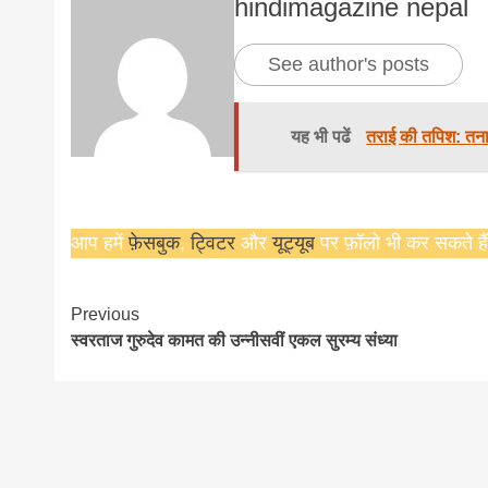
hindimagazine nepal
news,loan,
See author's posts
news, mad
यह भी पढें
तराई की तपिश: तनाव
khabar
आप हमें
फ़ेसबुक
,
ट्विटर
और
यूट्यूब
पर फ़ॉलो भी कर सकते हैं
Continue
Previous
स्वरताज गुरुदेव कामत की उन्नीसवीं एकल सुरम्य संध्या
Reading