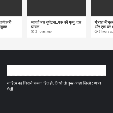
र्यकारी
ग्वार्को बस दुर्घटना..एक की मृत्यु, दस
गोरखा में भूस
ियुक्त
घायल
और एक घर क्
2 hours ago
3 hours a
अन्तर्वार्ता
साहित्य वह जिससे सबका हित हो, लिखो तो कुछ अच्छा लिखो : आशा
शैली