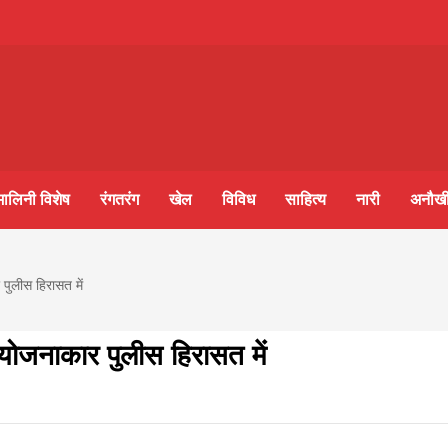
m-
S
मालिनी विशेष
रंगतरंग
खेल
विविध
साहित्य
नारी
अनौखी
ine
 पुलीस हिरासत में
आज का पंचांग: आज दिनांक 6 अगस्त 2026 गुरुवार शुभसंवत् 2
ख योजनाकार पुलीस हिरासत में
lini