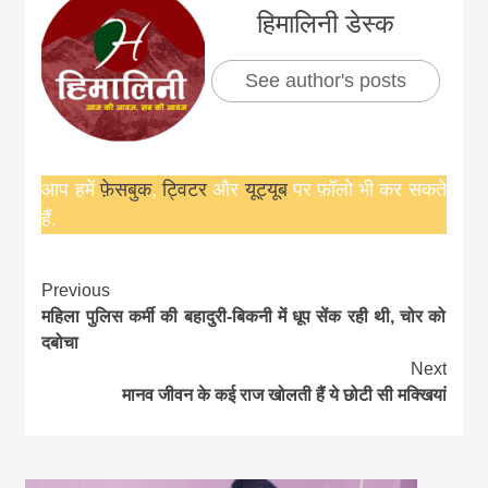
हिमालिनी डेस्क
See author's posts
आप हमें
फ़ेसबुक
,
ट्विटर
और
यूट्यूब
पर फ़ॉलो भी कर सकते
हैं.
Continue
Previous
महिला पुलिस कर्मी की बहादुरी-बिकनी में धूप सेंक रही थी, चोर को
Reading
दबोचा
Next
मानव जीवन के कई राज खोलती हैं ये छोटी सी मक्खियां