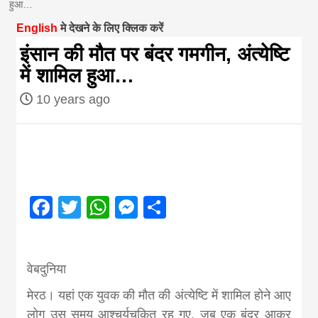
हुआ…
magazine of
English
मे देखने के लिए क्लिक करें
इंसान की मौत पर बंदर गमगीन, अंत्येष्टि
Nepal brings
में शामिल हुआ…
10 years ago
news in hindi
from
Nepal,madhes
Facebook
Twitter
WhatsApp
Messenger
Share
news,financia
वेबदुनिया
news,loan,ban
मेरठ। यहां एक युवक की मौत की अंत्येष्टि में शामिल होने आए
लोग उस समय आश्चर्यचकित रह गए, जब एक बंदर आकर