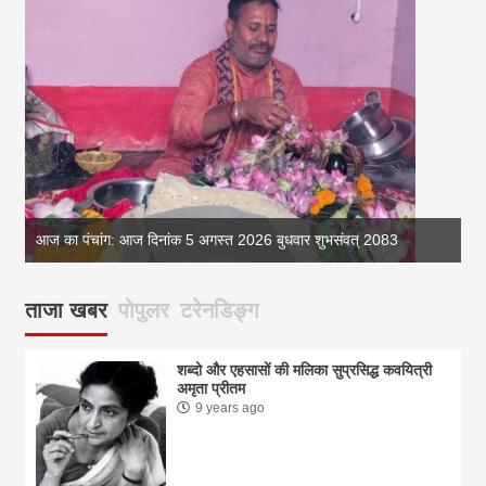
आज का पंचांग: आज दिनांक 5 अगस्त 2026 बुधवार शुभसंवत् 2083
आज
ताजा खबर
पोपुलर
टरेनडिङ्ग
शब्दो और एहसासों की मलिका सुप्रसिद्ध कवयित्री
अमृता प्रीतम
9 years ago