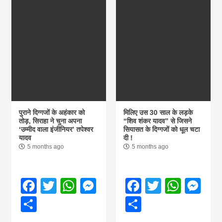
पुराने दिग्गजों के अहंकार को
मिलिए उस 30 साल के लड़के
तोड़, सिराहा ने चुना अपना
“शिव शंकर यादव” से जिसने
‘उम्मीद वाला इंजीनियर’ तपेश्वर
सियासत के दिग्गजों को धूल चटा
यादव
दी !
5 months ago
5 months ago
Facebook
Twitter
WhatsApp
Messenger
Facebook
Twitter
What
Me
Share
Share