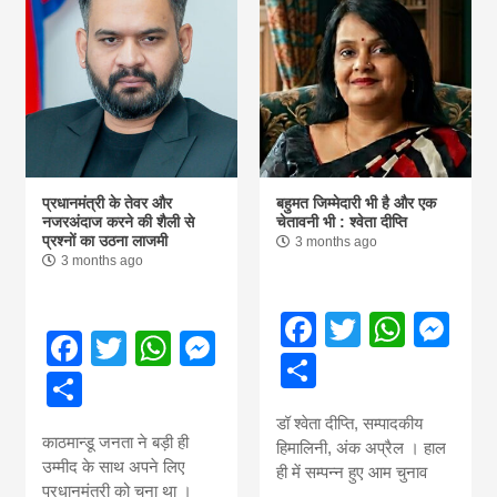
प्रधानमंत्री के तेवर और
बहुमत जिम्मेदारी भी है और एक
नजरअंदाज करने की शैली से
चेतावनी भी : श्वेता दीप्ति
प्रश्नों का उठना लाजमी
3 months ago
3 months ago
Facebook
Twitter
What
Me
Facebook
Twitter
WhatsApp
Messenger
Share
Share
डॉ श्वेता दीप्ति, सम्पादकीय
काठमान्डू जनता ने बड़ी ही
हिमालिनी, अंक अप्रैल । हाल
उम्मीद के साथ अपने लिए
ही में सम्पन्न हुए आम चुनाव
प्रधानमंत्री को चुना था ।