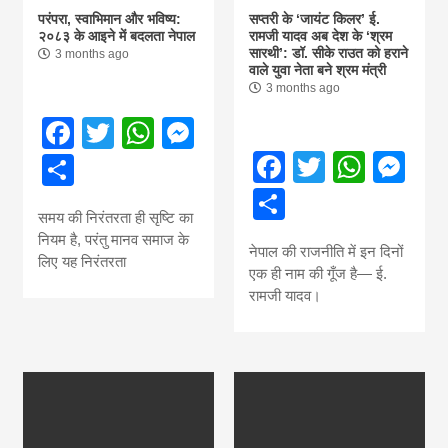
परंपरा, स्वाभिमान और भविष्य:
सप्तरी के ‘जायंट किलर’ ई.
२०८३ के आइने में बदलता नेपाल
रामजी यादव अब देश के ‘श्रम
सारथी’: डॉ. सीके राउत को हराने
3 months ago
वाले युवा नेता बने श्रम मंत्री
3 months ago
Facebook
Twitter
WhatsApp
Messenger
Facebook
Twitter
What
Me
Share
Share
समय की निरंतरता ही सृष्टि का
नियम है, परंतु मानव समाज के
नेपाल की राजनीति में इन दिनों
लिए यह निरंतरता
एक ही नाम की गूँज है— ई.
रामजी यादव।