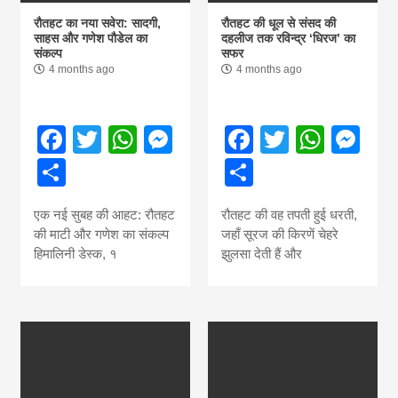
रौतहट का नया सवेरा: सादगी,
रौतहट की धूल से संसद की
साहस और गणेश पौडेल का
दहलीज तक रविन्द्र ‘धिरज’ का
संकल्प
सफर
4 months ago
4 months ago
Facebook
Twitter
WhatsApp
Messenger
Facebook
Twitter
What
Me
Share
Share
एक नई सुबह की आहट: रौतहट
रौतहट की वह तपती हुई धरती,
की माटी और गणेश का संकल्प
जहाँ सूरज की किरणें चेहरे
हिमालिनी डेस्क, १
झुलसा देती हैं और