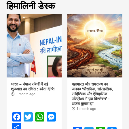
हिमालिनी डेस्क
magazine of
Nepal brings
news in hindi
from
Nepal,madhes
भारत – नेपाल संबंधों में नई
महाभारत और रामराज्य का
शुरुआत का संकेत : श्वेता दीप्ति
जनकः ‘पौराणिक, सांस्कृतिक,
साहित्यिक और ऐतिहासिक
1 month ago
news,financia
परिप्रेक्ष्य में एक विश्लेषण’ :
अजय कुमार झा
1 month ago
news,loan,ban
Facebook
Twitter
WhatsApp
Messenger
Share