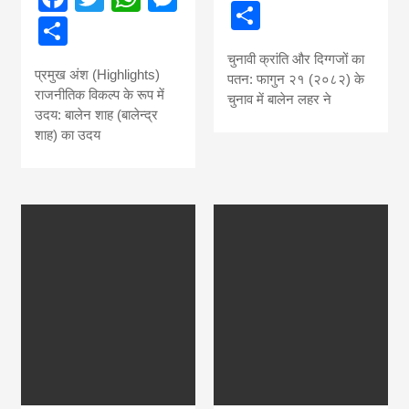
Share
Share
चुनावी क्रांति और दिग्गजों का
प्रमुख अंश (Highlights)
पतन: फागुन २१ (२०८२) के
राजनीतिक विकल्प के रूप में
चुनाव में बालेन लहर ने
उदय: बालेन शाह (बालेन्द्र
शाह) का उदय