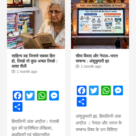
साहित्य वह जिससे सबका हित
सीमा विवाद और नेपाल–भारत
हो, लिखो तो कुछ अच्छा लिखो :
सम्बन्ध : अंशुकुमारी झा
आशा शैली
1 month ago
1 month ago
Facebook
Twitter
What
Me
Facebook
Twitter
WhatsApp
Messenger
Share
Share
अंशुकुमारी झा, हिमालिनी अंक
हिमालिनी अंक अप्रैल। पंजाबी
अप्रैल । नेपाल और भारत के
मूल की प्रतिष्ठित लेखिका,
सम्बन्ध विश्व के उन विशिष्ट
कवयित्री एवं संवेदनशील