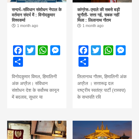
सन्दर्भ–संविधान संशोधन नेपाल के
कांग्रेस–एमाले की सबसे बड़ी
वर्तमान संदर्भ में : विनोदकुमार
चुनौती- सत्ता गई, सबक नहीं
विश्वकर्मा
मिला : लिलानाथ गौतम
1 month ago
1 month ago
Facebook
Twitter
WhatsApp
Messenger
Facebook
Twitter
What
Me
Share
Share
विनोदकुमार विमल, हिमालिनी
लिलानाथ गौतम, हिमालिनी अंक
अंक अप्रैल। संविधान
अप्रैल । सत्तारूढ़ दल
संशोधन देश के सर्वोच्च कानून
राष्ट्रीय स्वतंत्र पार्टी (रास्वपा)
में बदलाव, सुधार या
के सभापति रवि