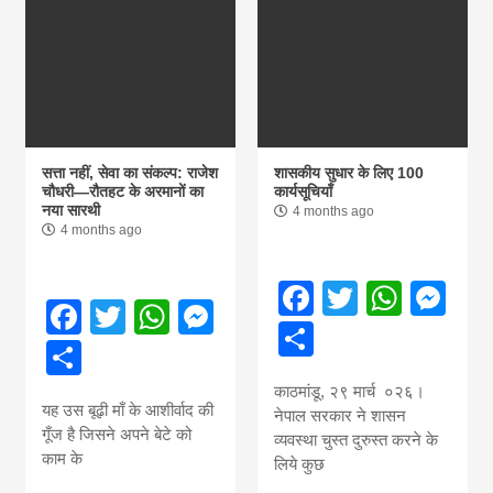
सत्ता नहीं, सेवा का संकल्प: राजेश
शासकीय सुधार के लिए 100
चौधरी—रौतहट के अरमानों का
कार्यसूचियाँ
नया सारथी
4 months ago
4 months ago
Facebook
Twitter
What
Me
Facebook
Twitter
WhatsApp
Messenger
Share
Share
काठमांडू, २९ मार्च ०२६।
यह उस बूढ़ी माँ के आशीर्वाद की
नेपाल सरकार ने शासन
गूँज है जिसने अपने बेटे को
व्यवस्था चुस्त दुरुस्त करने के
काम के
लिये कुछ