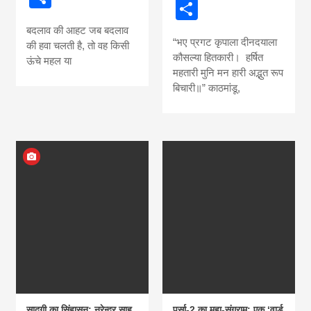
Share
बदलाव की आहट जब बदलाव
“भए प्रगट कृपाला दीनदयाला
की हवा चलती है, तो वह किसी
कौसल्या हितकारी। हर्षित
ऊंचे महल या
महतारी मुनि मन हारी अद्भुत रूप
बिचारी॥” काठमांडू,
सादगी का सिंहासन: नरेन्द्र साह
पर्सा-2 का महा-संग्राम: एक ‘वार्ड