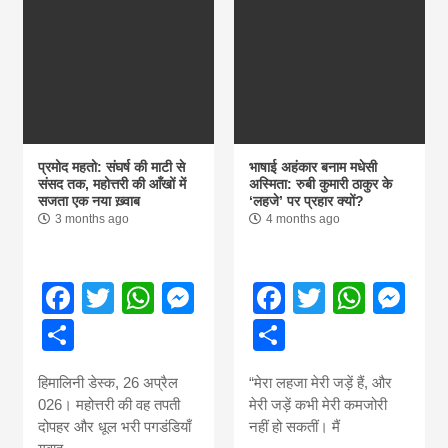
प्रमोद महतो: संघर्ष की माटी से
भाषाई अहंकार बनाम मधेसी
संसद तक, महोत्तरी की आँखों में
अस्मिता: रुबी कुमारी ठाकुर के
सजता एक नया ख़्वाब
‘लहजे’ पर प्रहार क्यों?
3 months ago
4 months ago
Facebook
Twitter
WhatsApp
Messenger
Facebook
Twitter
What
Me
Share
Share
हिमालिनी डेस्क, 26 अप्रैल
“मेरा लहजा मेरी जड़ें हैं, और
026। महोत्तरी की वह तपती
मेरी जड़ें कभी मेरी कमजोरी
दोपहर और धूल भरी पगडंडियाँ
नहीं हो सकतीं। मैं