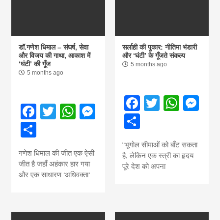
डॉ.गणेश धिमाल – संघर्ष, सेवा
सर्लाही की पुकार: नीतिमा भंडारी
और विजय की गाथा, आकाश में
और ‘घंटी’ के गूँजते संकल्प
‘घंटी’ की गूँज
5 months ago
5 months ago
Facebook
Twitter
What
Me
Facebook
Twitter
WhatsApp
Messenger
Share
Share
“भूगोल सीमाओं को बाँट सकता
गणेश धिमाल की जीत एक ऐसी
है, लेकिन एक स्त्री का हृदय
जीत है जहाँ अहंकार हार गया
पूरे देश को अपना
और एक साधारण ‘अधिवक्ता‘