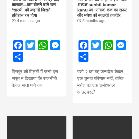
कलवार—कम बोलने वाले उस
अध्यक्ष’sushil kumar
‘सारथी’ की कहानी जिसने
kanu का ‘सांसद’ तक का सफर
इतिहास रच दिया
और मधेश की बदलती तकदीर
4 months ago
5 months ago
Facebook
Twitter
WhatsApp
Messenger
Facebook
Twitter
What
Me
Share
Share
हिरापुर की मिट्टी में जन्मे इस
पर्सा-२ का यह जनादेश केवल
सपूत ने दिखाया कि राजनीति
एक चुनाव परिणाम नहीं, बल्कि
केवल सत्ता पाने का
मधेश का एक ‘इमोशनल
आउटबर्स्ट’