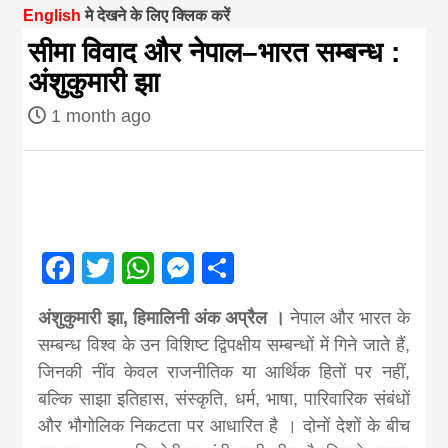
English
मे देखने के लिए क्लिक करें
magazine of
सीमा विवाद और नेपाल–भारत सम्बन्ध :
अंशुकुमारी झा
Nepal brings
1 month ago
news in hindi
from
Facebook
Twitter
WhatsApp
Messenger
Share
Nepal,madhes
अंशुकुमारी झा, हिमालिनी अंक अप्रैल ।
नेपाल और भारत के
news,financia
सम्बन्ध विश्व के उन विशिष्ट द्विपक्षीय सम्बन्धों में गिने जाते हैं,
जिनकी नींव केवल राजनीतिक या आर्थिक हितों पर नहीं,
news,loan,ban
बल्कि साझा इतिहास, संस्कृति, धर्म, भाषा, पारिवारिक संबंधों
और भौगोलिक निकटता पर आधारित है । दोनों देशों के बीच