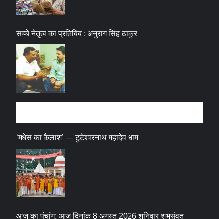
सच्चे नेतृत्व का प्रतिबिंब : अनुराग सिंह ठाकुर
धर्म संस्कृति
‘मधेस का कैलाश’ — टुटेश्वरनाथ महादेव धाम
आज का पंचांग: आज दिनांक 8 अगस्त 2026 शनिवार शुभसंवत्