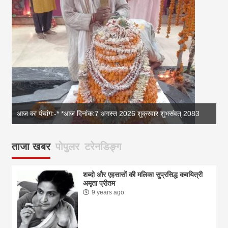
आज का पंचांग:-* *आज दिनांक:7 अगस्त 2026 शुक्रवार शुभसंवत् 2083
आज
ताजा खबर
पोपुलर
टरेनडिङ्ग
शब्दो और एहसासों की मलिका सुप्रसिद्ध कवयित्री
अमृता प्रीतम
9 years ago