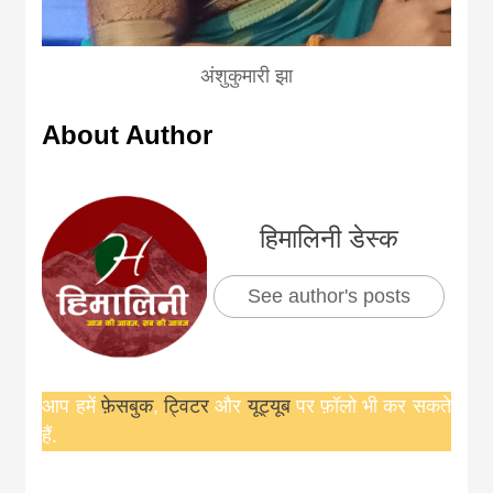
अंशुकुमारी झा
About Author
हिमालिनी डेस्क
See author's posts
आप हमें
फ़ेसबुक
,
ट्विटर
और
यूट्यूब
पर फ़ॉलो भी कर सकते
हैं.