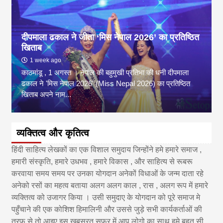
दीपमाला ढकाल ने जीता ‘मिस नेपाल 2026’ का प्रतिष्ठित
खिताब
1 week ago
काठमांडू , 1 अगस्त । नेपाल की बहुमुखी प्रतिभा की धनी दीपमाला
ढकाल ने 'मिस नेपाल 2026' (Miss Nepal 2026) का प्रतिष्ठित
खिताब अपने नाम...
व्यक्तित्व और कृतित्व
हिंदी साहित्य लेखकों का एक विशाल समुदाय जिन्होंने हमे हमारे समाज ,
हमारी संस्कृति, हमारे उधभव , हमारे विकास , और साहित्य से रूबरू
करवाया समय समय पर उनका योगदान अनेकों विधाओं के जन्म दाता रहे
अनेको रसों का महत्व बताया अलग अलग काल , रास , अलग रूप में हमारे
व्यक्तित्व को उजागर किया । उसी समुदाए के योगदान को पूरे समाज मे
पहुँचाने की एक कोशिश हिमालिनी और उससे जुड़े सभी कार्यकर्ताओं की
तरफ से तो आइए इस खूबसूरत सफ़र में आप लोगो का साथ हमे बहुत सी