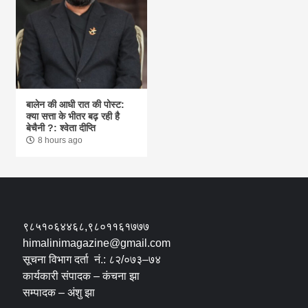
बालेन की आधी रात की पोस्ट:
क्या सत्ता के भीतर बढ़ रही है
बेचैनी ?: श्वेता दीप्ति
8 hours ago
९८५१०६४४६८,९८०११६१७७७
himalinimagazine@gmail.com
सूचना विभाग दर्ता नं.: ८२/०७३–७४
कार्यकारी संपादक – कंचना झा
सम्पादक – अंशु झा