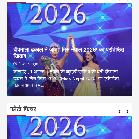
दीपमाला ढकाल ने जीता ‘मिस नेपाल 2026’ का प्रतिष्ठित
खिताब
1 week ago
काठमांडू , 1 अगस्त । नेपाल की बहुमुखी प्रतिभा की धनी दीपमाला
ढकाल ने 'मिस नेपाल 2026' (Miss Nepal 2026) का प्रतिष्ठित
खिताब अपने नाम...
फोटो फिचर