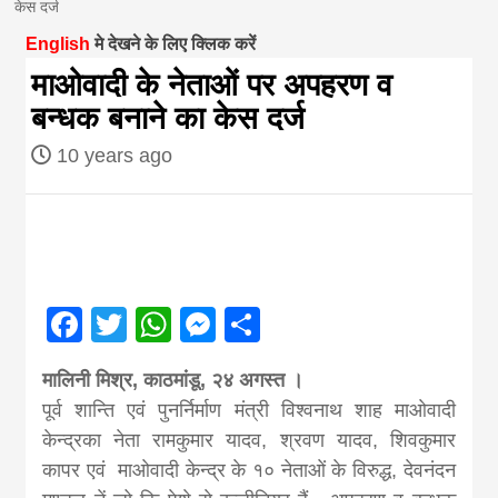
केस दर्ज
magazine of
English
मे देखने के लिए क्लिक करें
माओवादी के नेताओं पर अपहरण व
Nepal brings
बन्धक बनाने का केस दर्ज
10 years ago
news in hindi
from
Nepal,madhes
Facebook
Twitter
WhatsApp
Messenger
Share
news,financia
मालिनी मिश्र, काठमांडू, २४ अगस्त ।
पूर्व शान्ति एवं पुनर्निर्माण मंत्री विश्वनाथ शाह माओवादी
news,loan,ban
केन्द्रका नेता रामकुमार यादव, श्रवण यादव, शिवकुमार
कापर एवं माओवादी केन्द्र के १० नेताओं के विरुद्ध, देवनंदन