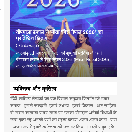
दीपमाला ढकाल ने जीता ‘मिस नेपाल 2026’ का
डी.ए
प्रतिष्ठित खिताब
के वि
5 days ago
6 
काठमांडू , 1 अगस्त । नेपाल की बहुमुखी प्रतिभा की धनी
‘हिमाल
दीपमाला ढकाल ने 'मिस नेपाल 2026' (Miss Nepal 2026)
का सम
का प्रतिष्ठित खिताब अपने नाम...
http
व्यक्तित्व और कृतित्व
हिंदी साहित्य लेखकों का एक विशाल समुदाय जिन्होंने हमे हमारे
समाज , हमारी संस्कृति, हमारे उधभव , हमारे विकास , और साहित्य
से रूबरू करवाया समय समय पर उनका योगदान अनेकों विधाओं के
जन्म दाता रहे अनेको रसों का महत्व बताया अलग अलग काल , रास
, अलग रूप में हमारे व्यक्तित्व को उजागर किया । उसी समुदाए के