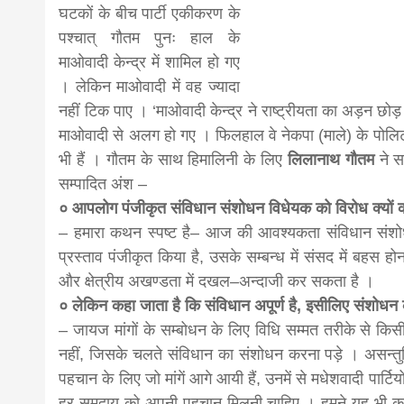
घटकों के बीच पार्टी एकीकरण के
news,loan,
पश्चात् गौतम पुनः हाल के
माओवादी केन्द्र में शामिल हो गए
। लेकिन माओवादी में वह ज्यादा
news, mad
नहीं टिक पाए । ‘माओवादी केन्द्र ने राष्ट्रीयता का अड़न छोड़ द
माओवादी से अलग हो गए । फिलहाल वे नेकपा (माले) के पोलिट
khabar
भी हैं । गौतम के साथ हिमालिनी के लिए
लिलानाथ गौतम
ने स
सम्पादित अंश –
० आपलोग पंजीकृत संविधान संशोधन विधेयक को विरोध क्यों क
– हमारा कथन स्पष्ट है– आज की आवश्यकता संविधान संशोध
प्रस्ताव पंजीकृत किया है, उसके सम्बन्ध में संसद में बहस होन
और क्षेत्रीय अखण्डता में दखल–अन्दाजी कर सकता है ।
० लेकिन कहा जाता है कि संविधान अपूर्ण है, इसीलिए संशोध
– जायज मांगों के सम्बोधन के लिए विधि सम्मत तरीके से क
नहीं, जिसके चलते संविधान का संशोधन करना पड़े । असन्तुष्ट
पहचान के लिए जो मांगें आगे आयी हैं, उनमें से मधेशवादी पार्टियों
हर समुदाय को अपनी पहचान मिलनी चाहिए । हमने यह भी कहा