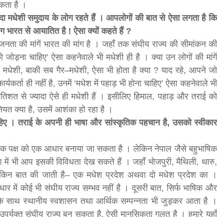
कता है ।
यादा मधेशी समुदाय के लोग रहते हैं । आपलोगों की बात से ऐसा लगता है कि
ंग भारत से आयातित है ! ऐसा क्यों कहते हैं ?
 जनता की मांगें भारत की मांग है । जहाँ तक संघीय राज्य की सीमांकन की
सीताराम विवाह पंचमी महोत्सव के तीसरे दिन धनुष
ो जोड़ना चाहिए’ ऐसा कहनेवाले भी मधेशी ही है । क्या उन लोगों की मांगें
यज्ञ का हुआ आयोजन (फोटो सहित)
ले मधेशी, बाकी सब गैर–मधेशी, ऐसा भी होता है क्या ? याद रहे, आपने जो
3 years ago
र्यकर्ता ही नहीं है, उनमें ‘मधेश में पहाड़ भी होना चाहिए’ ऐसा कहनेवाले भी
जनकपुरधाम/मिश्री लाल मधुकर। सीताराम विवाह पंचमी
 प्रतिशत से ज्यादा ऐसे ही मधेशी हैं । इसीलिए हिमाल, पहाड़ और तराई को
महोत्सव के तीसरे दिन जानकी मंदिर के प्रांगण में धनुष यज्ञ
आयोजित किया गया। रंगभूमि मैदान में राजा विदेह...
त क्या है, उसमें आशंका हो रहा है ।
िए । तराई के अपनी ही भाषा और सांस्कृतिक पहचान है, उसको स्वीकार
कृतिक पक्ष को एक आधार बनाया जा सकता है । लेकिन नेपाल जैसे बहुभाषिक
श में भी आप इसकी विविधता देख सकते हैं । जहाँ भोजपुरी, मैथिली, थारु,
लेकिन बात की जाती है– एक मधेश प्रदेश अथवा दो मधेश प्रदेश का ।
 आधार में कोई भी संघीय राज्य सम्भव नहीं है । दूसरी बात, सिर्फ भाषिक और
सके साथ स्थानीय स्वशासन तथा आर्थिक सम्पन्नता भी जुड़कर आता है ।
र्युक्त संघीय राज्य बन सकता है, ऐसी मानसिकता गलत है । हमारे यहाँ