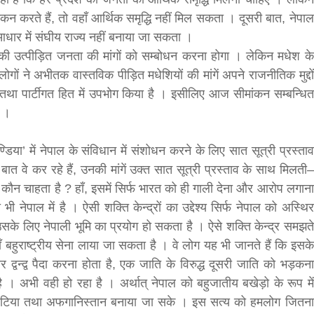
न करते हैं, तो वहाँ आर्थिक समृद्धि नहीं मिल सकता । दूसरी बात, नेपाल
 आधार में संघीय राज्य नहीं बनाया जा सकता ।
 की उत्पीड़ित जनता की मांगों को सम्बोधन करना होगा । लेकिन मधेश के
ोगों ने अभीतक वास्तविक पीड़ित मधेशियों की मांगें अपने राजनीतिक मुद्दों
िगत तथा पार्टीगत हित में उपभोग किया है । इसीलिए आज सीमांकन सम्बन्धित
ै ।
बड़े अंतर से जीत हासिल करुँंगी –रेणु दाहाल
िया’ में नेपाल के संविधान में संशोधन करने के लिए सात सूत्री प्रस्ताव
 वे कर रहे हैं, उनकी मांगें उक्त सात सूत्री प्रस्ताव के साथ मिलती–
6 months ago
काठमांडू, फागुन ४ – चितवन क्षेत्र नम्बर ३ में प्रतिनिधिसभा
 कौन चाहता है ? हाँ, इसमें सिर्फ भारत को ही गाली देना और आरोप लगाना
सदस्य के रूप में अपनी उम्मीदवारी दे चुकी रेणु दाहाल ने कहा 
 भी नेपाल में है । ऐसी शक्ति केन्द्रों का उद्देश्य सिर्फ नेपाल को अस्थिर
कि उन्हें...
उसके लिए नेपाली भूमि का प्रयोग हो सकता है । ऐसे शक्ति केन्द्र समझते
बहुराष्ट्रीय सेना लाया जा सकता है । वे लोग यह भी जानते हैं कि इसके
 द्वन्द्व पैदा करना होता है, एक जाति के विरुद्ध दूसरी जाति को भड़कना
है । अभी वही हो रहा है । अर्थात् नेपाल को बहुजातीय बखेड़ो के रूप में
, इरिटिया तथा अफगानिस्तान बनाया जा सके । इस सत्य को हमलोग जितना