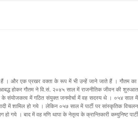
f
s
di
िवार शुभसंवत् 2083
आज का पंचांग: आज दिनांक 6 अगस्त 2026 गुरुवार शुभसंवत् 2
। और एक प्रखर वक्ता के रूप में भी उन्हें जाने जाते हैं । गौतम का
ं आबद्ध होकर गौतम ने वि.सं. २०४५ साल में राजनीतिक जीवन की शुरुआत
 संयोजकत्व में गठित संयुक्त जनमोर्चा में वह सदस्य थे । ०५४ साल में
hesh
ी में शामिल हो गये । लेकिन ०५७ साल में पार्टी पर सांस्कृतिक विचलन
 गये । बाद में वह मणि थापा के नेतृत्व के क्रान्तिकारी कम्युनिष्ट पार्टी
ial