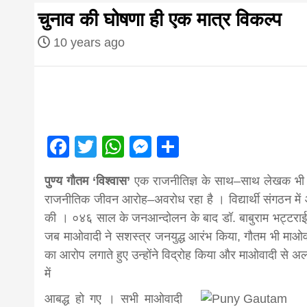
first hindi
चुनाव की घोषणा ही एक मात्र विकल्प
magazine o
10 years ago
Nepal bring
news in hin
Facebook
Twitter
WhatsApp
Messenger
Share
आज का पंचांग: आज दिनांक 2 अगस्त 2026 रव
पुण्य गौतम ‘विश्वास’
एक राजनीतिज्ञ के साथ–साथ लेखक भी हैं 
from
राजनीतिक जीवन आरोह–अवरोध रहा है । विद्यार्थी संगठन मे
की । ०४६ साल के जनआन्दोलन के बाद डॉ. बाबुराम भट्टराई के
Nepal,mad
जब माओवादी ने सशस्त्र जनयुद्ध आरंभ किया, गौतम भी माओवाद
का आरोप लगाते हुए उन्होंने विद्रोह किया और माओवादी से अलग हो
में
news,financ
आबद्ध हो गए । सभी माओवादी