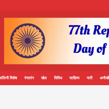
m-
S
ine
मालिनी विशेष
रंगतरंग
खेल
विविध
साहित्य
नारी
अनौखी
lini