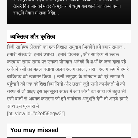
तीसरे दिन जानकी मंदिर के प्रांगण में धनुष यज्ञ आयोजित किया गया।
रंगभूमि मैदान में राजा विदेह...
व्यक्तित्व और कृतित्व
हिंदी साहित्य लेखकों का एक विशाल समुदाय जिन्होंने हमे हमारे समाज ,
हमारी संस्कृति, हमारे उधभव , हमारे विकास , और साहित्य से रूबरू
करवाया समय समय पर उनका योगदान अनेकों विधाओं के जन्म दाता रहे
अनेको रसों का महत्व बताया अलग अलग काल , रास , अलग रूप में हमारे
व्यक्तित्व को उजागर किया । उसी समुदाए के योगदान को पूरे समाज मे
पहुँचाने की एक कोशिश हिमालिनी और उससे जुड़े सभी कार्यकर्ताओं की
तरफ से तो आइए इस खूबसूरत सफ़र में आप लोगो का साथ हमे बहुत सी
ऐसी बातों से अवगत कराएगा जो हमे रोमांचक अनुभूति देगी तो आइये हमारे
साथ इस प्रयास में
[pt_view id=”c2ef58eqw3″]
You may missed