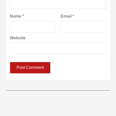
Name
*
Email
*
Website
आज का पंचांग:-* *आज दिनांक:7 अगस्त 2026 शुक्रवार शुभसंवत् 2083