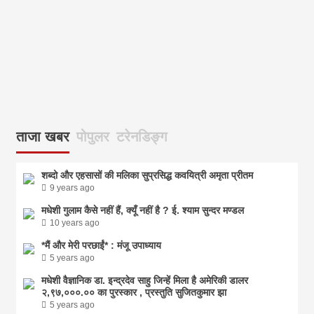
आज
ताजा खबर
पोपुलर
टरेनडिङ्ग
शब्दो और एहसासों की मलिका सुप्रसिद्ध कवयित्री अमृता प्रीतम
9 years ago
मधेशी गुलाम कैसे नहीं हैं, क्यूँ नहीं है ? ई. श्याम सुन्दर मण्डल
10 years ago
*मैं और मेरी परछाईं* : मंजू उपाध्याय
5 years ago
मधेशी वैज्ञानिक डा. इन्द्रदेव साहु जिन्हें मिला है अमेरिकी डालर
२,९७,०००.०० का पुरस्कार , प्रस्तुति सुजितकुमार झा
5 years ago