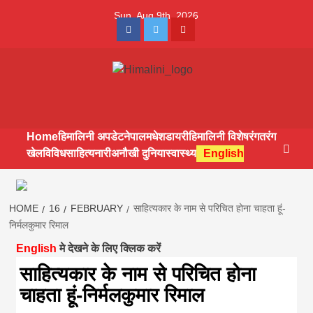
Skip
Sun. Aug 9th, 2026
to
Facebook
Twitter
Youtube
content
Himalini.com-
HIMALINI FIRST HINDI MAGAZINE OF NEPAL BRINGS NEWS
IN HINDI FROM NEPAL, BANK LOAN NEWS
hindi magazin
Home
हिमालिनी अपडेट
नेपाल
मधेश
डायरी
हिमालिनी विशेष
रंगतरंग
खेल
विविध
साहित्य
नारी
अनौखी दुनिया
स्वास्थ्य
English
||madhesh
khabar:Himalin
HOME
16
FEBRUARY
साहित्यकार के नाम से परिचित होना चाहता हूं-
निर्मलकुमार रिमाल
English
मे देखने के लिए क्लिक करें
first hindi
साहित्यकार के नाम से परिचित होना
चाहता हूं-निर्मलकुमार रिमाल
magazine of