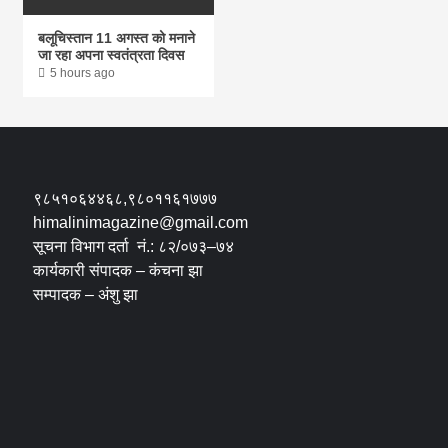
बलूचिस्तान 11 अगस्त को मनाने
जा रहा अपना स्वतंत्रता दिवस
5 hours ago
९८५१०६४४६८,९८०११६१७७७
himalinimagazine@gmail.com
सूचना विभाग दर्ता नं.: ८२/०७३–७४
कार्यकारी संपादक – कंचना झा
सम्पादक – अंशु झा