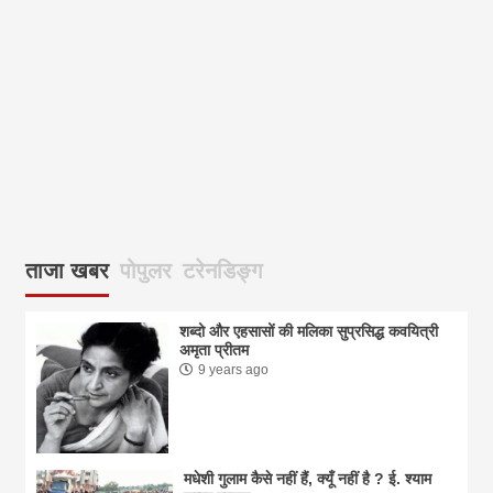
आज
ताजा खबर
पोपुलर
टरेनडिङ्ग
शब्दो और एहसासों की मलिका सुप्रसिद्ध कवयित्री
अमृता प्रीतम
9 years ago
मधेशी गुलाम कैसे नहीं हैं, क्यूँ नहीं है ? ई. श्याम