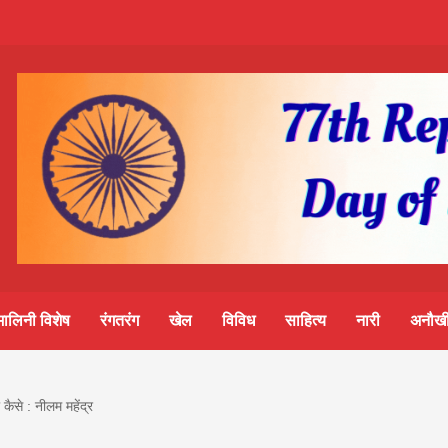
m-
S
ine
मालिनी विशेष
रंगतरंग
खेल
विविध
साहित्य
नारी
अनौखी
lini
कैसे : नीलम महेंद्र