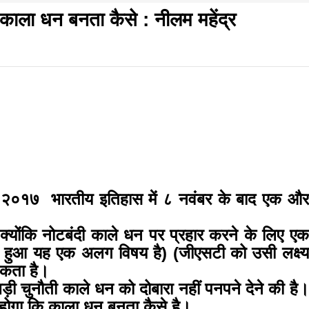
े काला धन बनता कैसे : नीलम महेंद्र
f
s
di
गलवार शुभसंवत् 2083
आज का पंचांग: आज दिनांक 8 अगस्त 2026 शनिवार शुभसंवत् 
२०१७ भारतीय इतिहास में ८ नवंबर के बाद एक और
क्योंकि नोटबंदी काले धन पर प्रहार करने के लिए एक
hesh
ल हुआ यह एक अलग विषय है
) (
जीएसटी को उसी लक्ष्य
कता है।
ial
ड़ी चुनौती काले धन को दोबारा नहीं पनपने देने की है।
ोगा कि काला धन बनता कैसे है।