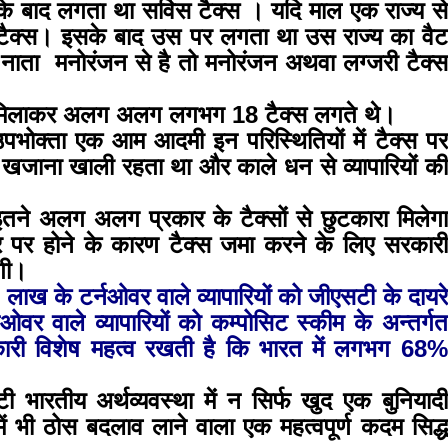
 बाद लगता था सर्विस टैक्स । यदि माल एक राज्य से
्ट्री टैक्स। इसके बाद उस पर लगता था उस राज्य का वैट
ाता मनोरंजन से है तो मनोरंजन अथवा लग्जरी टैक्स
सीताराम विवाह पंचमी महोत्सव के तीसरे दिन धनुष
ल मिलाकर अलग अलग लगभग 18 टैक्स लगते थे।
यज्ञ का हुआ आयोजन (फोटो सहित)
पभोक्ता एक आम आदमी इन परिस्थितियों में टैक्स पर
3 years ago
 खजाना खाली रहता था और काले धन से व्यापारियों की
जनकपुरधाम/मिश्री लाल मधुकर। सीताराम विवाह पंचमी
महोत्सव के तीसरे दिन जानकी मंदिर के प्रांगण में धनुष यज्ञ
इतने अलग अलग प्रकार के टैक्सों से छुटकारा मिलेगा
आयोजित किया गया। रंगभूमि मैदान में राजा विदेह...
यूटर पर होने के कारण टैक्स जमा करने के लिए सरकारी
गी।
 लाख के टर्नओवर वाले व्यापारियों को जीएसटी के दायरे
र वाले व्यापारियों को कम्पोसिट स्कीम के अन्तर्गत
ारी विशेष महत्व रखती है कि
भारत में लगभग 68%
ारतीय अर्थव्यवस्था में न सिर्फ खुद एक बुनियादी
 में भी ठोस बदलाव लाने वाला एक महत्वपूर्ण कदम सिद्ध