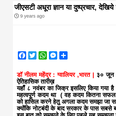
first hindi
जीएसटी अधूरा ज्ञान या दुष्प्रचार, देखिय
magazine o
9 years ago
Nepal bring
news in hin
Facebook
Twitter
WhatsApp
Messenger
Share
आज का पंचांग: आज दिनांक 4 अगस्त 2026 मं
from
डॉ नीलम महेंद्र : ग्वालियर ,भारत |
३० जून 
ऐतिहासिक तारीख़
यहाँ ८ नवंबर का जिक्र इसलिए किया गया है 
Nepal,mad
महत्वपूर्ण कदम था ( वह कदम कितना सफ
को हासिल करने हेतु अगला कदम समझा जा स
news,financ
क्योंकि नोटबंदी के बाद सरकार के पास सबसे ब
इस बात को समझने के लिए पहले यह समझना ह