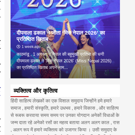
दीपमाला ढकाल ने जीता ‘मिस नेपाल 2026’ का
डी.ए
प्रतिष्ठित खिताब
के वि
1 week ago
6 
काठमांडू , 1 अगस्त । नेपाल की बहुमुखी प्रतिभा की धनी
‘हिमाल
दीपमाला ढकाल ने 'मिस नेपाल 2026' (Miss Nepal 2026)
का सम
का प्रतिष्ठित खिताब अपने नाम...
http
व्यक्तित्व और कृतित्व
हिंदी साहित्य लेखकों का एक विशाल समुदाय जिन्होंने हमे हमारे
समाज , हमारी संस्कृति, हमारे उधभव , हमारे विकास , और साहित्य
से रूबरू करवाया समय समय पर उनका योगदान अनेकों विधाओं के
जन्म दाता रहे अनेको रसों का महत्व बताया अलग अलग काल , रास
, अलग रूप में हमारे व्यक्तित्व को उजागर किया । उसी समुदाए के