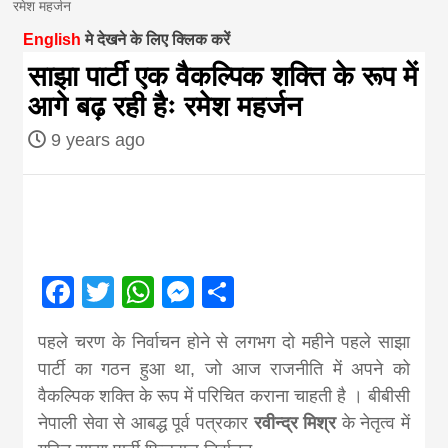
रमेश महर्जन
magazine of
English
मे देखने के लिए क्लिक करें
साझा पार्टी एक वैकल्पिक शक्ति के रूप में
Nepal brings
आगे बढ़ रही हैः रमेश महर्जन
9 years ago
news in hindi
from
Nepal,madhes
Facebook
Twitter
WhatsApp
Messenger
Share
news,financia
पहले चरण के निर्वाचन होने से लगभग दो महीने पहले साझा
पार्टी का गठन हुआ था, जो आज राजनीति में अपने को
news,loan,ban
वैकल्पिक शक्ति के रूप में परिचित कराना चाहती है । बीबीसी
नेपाली सेवा से आबद्ध पूर्व पत्रकार
रवीन्द्र मिश्र
के नेतृत्व में