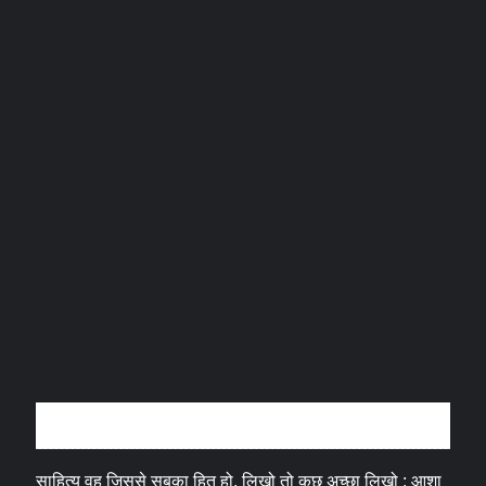
अन्तर्वार्ता
साहित्य वह जिससे सबका हित हो, लिखो तो कुछ अच्छा लिखो : आशा