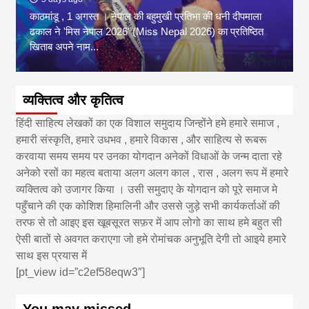
काठमांडू , 1 अगस्त । नेपाल की बहुमुखी प्रतिभा की धनी दीपमाला
ढकाल ने 'मिस नेपाल 2026' (Miss Nepal 2026) का प्रतिष्ठित
खिताब अपने नाम...
व्यक्तित्व और कृतित्व
हिंदी साहित्य लेखकों का एक विशाल समुदाय जिन्होंने हमे हमारे समाज ,
हमारी संस्कृति, हमारे उधभव , हमारे विकास , और साहित्य से रूबरू
करवाया समय समय पर उनका योगदान अनेकों विधाओं के जन्म दाता रहे
अनेको रसों का महत्व बताया अलग अलग काल , रास , अलग रूप में हमारे
व्यक्तित्व को उजागर किया । उसी समुदाए के योगदान को पूरे समाज मे
पहुँचाने की एक कोशिश हिमालिनी और उससे जुड़े सभी कार्यकर्ताओं की
तरफ से तो आइए इस खूबसूरत सफ़र में आप लोगो का साथ हमे बहुत सी
ऐसी बातों से अवगत कराएगा जो हमे रोमांचक अनुभूति देगी तो आइये हमारे
साथ इस प्रयास में
[pt_view id=”c2ef58eqw3″]