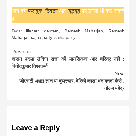
आप हमें
फ़ेसबुक
,
ट्विटर
और
यूट्यूब
पर फ़ॉलो भी कर सकते
हैं.
Tags:
lilanath gautam
,
Ramesh Maharjan
,
Ramesh
Maharjan sajha party
,
sajha party
Continue
Previous
शासन बदला लेकिन सत्ता की मानसिकता और चरित्र नहीं :
Reading
विनोदकुमार विश्वकर्मा
Next
जीएसटी अधूरा ज्ञान या दुष्प्रचार, देखिये काला धन बनता कैसे :
नीलम महेंद्र
Leave a Reply