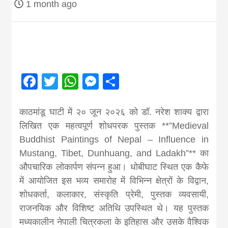
1 month ago
Nepal brings
news in hindi
from
Facebook
Twitter
WhatsApp
Messenger
Share
Nepal,madhes
काठमांडू घाटी में २० जून २०२६ को डॉ. नरेश शाक्य द्वारा
लिखित एक महत्वपूर्ण शोधपरक पुस्तक **”Medieval
news,financia
Buddhist Paintings of Nepal – Influence in
Mustang, Tibet, Dunhuang, and Ladakh”** का
औपचारिक लोकार्पण संपन्न हुआ। धोबीघाट स्थित एक कैफे
news,loan,ban
में आयोजित इस भव्य समारोह में विभिन्न क्षेत्रों के विद्वान,
शोधकर्ता, कलाकार, संस्कृति प्रेमी, पुस्तक व्यवसायी,
news, madhes
राजनयिक और विशिष्ट अतिथि उपस्थित थे। यह पुस्तक
मध्यकालीन नेपाली चित्रकला के इतिहास और उसके वैश्विक