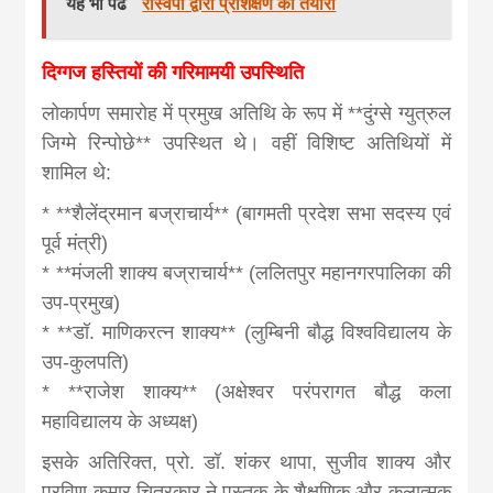
यह भी पढें
रास्वपा द्वारा प्रशिक्षण की तैयारी
दिग्गज हस्तियों की गरिमामयी उपस्थिति
लोकार्पण समारोह में प्रमुख अतिथि के रूप में **दुंग्से ग्युत्रुल
जिग्मे रिन्पोछे** उपस्थित थे। वहीं विशिष्ट अतिथियों में
शामिल थे:
* **शैलेंद्रमान बज्राचार्य** (बागमती प्रदेश सभा सदस्य एवं
पूर्व मंत्री)
* **मंजली शाक्य बज्राचार्य** (ललितपुर महानगरपालिका की
उप-प्रमुख)
* **डॉ. माणिकरत्न शाक्य** (लुम्बिनी बौद्ध विश्वविद्यालय के
उप-कुलपति)
* **राजेश शाक्य** (अक्षेश्वर परंपरागत बौद्ध कला
महाविद्यालय के अध्यक्ष)
इसके अतिरिक्त, प्रो. डॉ. शंकर थापा, सुजीव शाक्य और
प्रविण कुमार चित्रकार ने पुस्तक के शैक्षणिक और कलात्मक