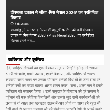
दीपमाला ढकाल ने जीता ‘मिस नेपाल 2026’ का प्रतिष्ठित
खिताब
6 days ago
काठमांडू , 1 अगस्त । नेपाल की बहुमुखी प्रतिभा की धनी दीपमाला
ढकाल ने 'मिस नेपाल 2026' (Miss Nepal 2026) का प्रतिष्ठित
खिताब अपने नाम...
व्यक्तित्व और कृतित्व
हिंदी साहित्य लेखकों का एक विशाल समुदाय जिन्होंने हमे हमारे समाज ,
हमारी संस्कृति, हमारे उधभव , हमारे विकास , और साहित्य से रूबरू
करवाया समय समय पर उनका योगदान अनेकों विधाओं के जन्म दाता रहे
अनेको रसों का महत्व बताया अलग अलग काल , रास , अलग रूप में हमारे
व्यक्तित्व को उजागर किया । उसी समुदाए के योगदान को पूरे समाज मे
पहुँचाने की एक कोशिश हिमालिनी और उससे जुड़े सभी कार्यकर्ताओं की
तरफ से तो आइए इस खूबसूरत सफ़र में आप लोगो का साथ हमे बहुत सी
ऐसी बातों से अवगत कराएगा जो हमे रोमांचक अनुभूति देगी तो आइये हमारे