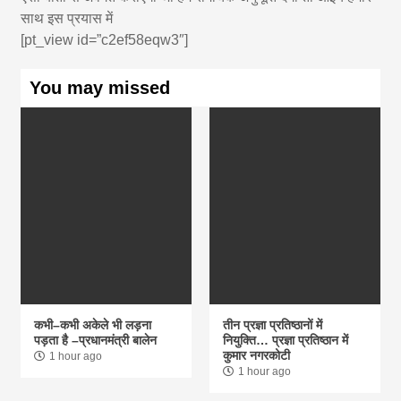
साथ इस प्रयास में
[pt_view id=”c2ef58eqw3″]
You may missed
कभी–कभी अकेले भी लड़ना
तीन प्रज्ञा प्रतिष्ठानों में
पड़ता है –प्रधानमंत्री बालेन
नियुक्ति… प्रज्ञा प्रतिष्ठान में
कुमार नगरकोटी
1 hour ago
1 hour ago