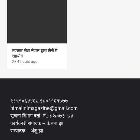
उपकार सेवा नेपाल द्वारा ठोरी में
सहयोग
4 hours ago
९८५१०६४४६८,९८०११६१७७७
himalinimagazine@gmail.com
सूचना विभाग दर्ता नं.: ८२/०७३–७४
कार्यकारी संपादक – कंचना झा
सम्पादक – अंशु झा