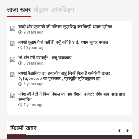
ताजा खबर
पोपुलर
टरेनडिङ्ग
शब्दो और एहसासों की मलिका सुप्रसिद्ध कवयित्री अमृता प्रीतम
9 years ago
मधेशी गुलाम कैसे नहीं हैं, क्यूँ नहीं है ? ई. श्याम सुन्दर मण्डल
10 years ago
*मैं और मेरी परछाईं* : मंजू उपाध्याय
5 years ago
मधेशी वैज्ञानिक डा. इन्द्रदेव साहु जिन्हें मिला है अमेरिकी डालर
२,९७,०००.०० का पुरस्कार , प्रस्तुति सुजितकुमार झा
5 years ago
मधेश की बेटी ने किया नेपाल का नाम राैशन, डाक्टर रश्मि शाह नासा द्वारा
सम्मानित
7 years ago
फिल्मी खबर