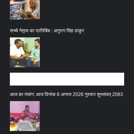
सच्चे नेतृत्व का प्रतिबिंब : अनुराग सिंह ठाकुर
धर्म संस्कृति
आज का पंचांग: आज दिनांक 6 अगस्त 2026 गुरुवार शुभसंवत् 2083