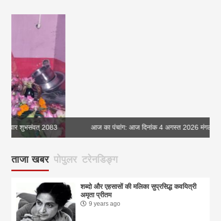
आज का पंचांग: आज दिनांक 4 अगस्त 2026 मंगलवार शुभसंवत् 2083
आज
ताजा खबर
पोपुलर
टरेनडिङ्ग
शब्दो और एहसासों की मलिका सुप्रसिद्ध कवयित्री
अमृता प्रीतम
9 years ago