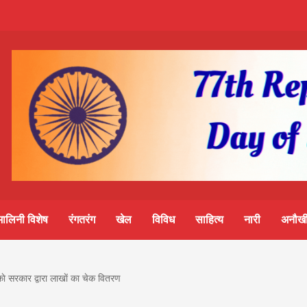
m-
S
ine
मालिनी विशेष
रंगतरंग
खेल
विविध
साहित्य
नारी
अनौखी
lini
ाे सरकार द्वारा लाखाें का चेक वितरण