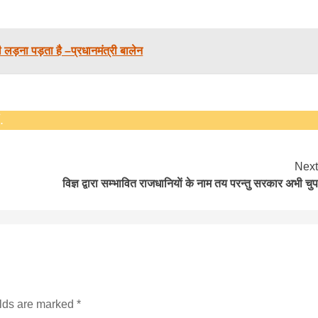
ड़ना पड़ता है –प्रधानमंत्री बालेन
सीताराम विवाह पंचमी महोत्सव के तीसरे दिन धनुष
यज्ञ का हुआ आयोजन (फोटो सहित)
3 years ago
.
जनकपुरधाम/मिश्री लाल मधुकर। सीताराम विवाह पंचमी
महोत्सव के तीसरे दिन जानकी मंदिर के प्रांगण में धनुष यज्ञ
आयोजित किया गया। रंगभूमि मैदान में राजा विदेह...
Next
विज्ञ द्वारा सम्भावित राजधानियाे‌ं के नाम तय परन्तु सरकार अभी चुप
elds are marked
*