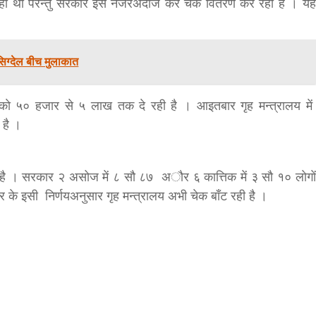
कहा था परन्तु सरकार इसे नजरअ‌दाज कर चेक वितरण कर रही है । यह
िग्देल बीच मुलाकात
ं काे ५० हजार से ५ लाख तक दे रही है । आइतबार गृह मन्त्रालय में
 है ।
बड़े अंतर से जीत हासिल करुँंगी –रेणु दाहाल
6 months ago
 । सरकार २ असोज में ८ साै ८७ अाैर ६ कात्तिक में ३ साै १० लाेगाें
काठमांडू, फागुन ४ – चितवन क्षेत्र नम्बर ३ में प्रतिनिधिसभा
के इसी निर्णयअनुसार गृह मन्त्रालय अभी चेक बाँट रही है ।
सदस्य के रूप में अपनी उम्मीदवारी दे चुकी रेणु दाहाल ने कहा 
कि उन्हें...