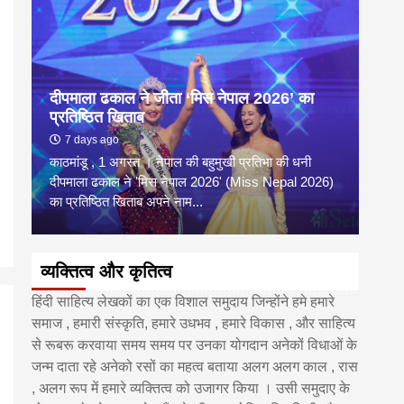
दीपमाला ढकाल ने जीता ‘मिस नेपाल 2026’ का
डी.ए
प्रतिष्ठित खिताब
के वि
7 days ago
6 
काठमांडू , 1 अगस्त । नेपाल की बहुमुखी प्रतिभा की धनी
‘हिमाल
दीपमाला ढकाल ने 'मिस नेपाल 2026' (Miss Nepal 2026)
का सम
का प्रतिष्ठित खिताब अपने नाम...
http
व्यक्तित्व और कृतित्व
हिंदी साहित्य लेखकों का एक विशाल समुदाय जिन्होंने हमे हमारे
समाज , हमारी संस्कृति, हमारे उधभव , हमारे विकास , और साहित्य
से रूबरू करवाया समय समय पर उनका योगदान अनेकों विधाओं के
जन्म दाता रहे अनेको रसों का महत्व बताया अलग अलग काल , रास
, अलग रूप में हमारे व्यक्तित्व को उजागर किया । उसी समुदाए के