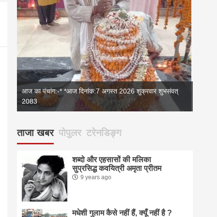
आज का पंचांग:-* *आज दिनांक:7 अगस्त 2026 शुक्रवार शुभसंवत्
2083
2083
आज का 
ताजा खबर
पोपुलर
टरेनडिङ्ग
शब्दो और एहसासों की मलिका
सुप्रसिद्ध कवयित्री अमृता प्रीतम
9 years ago
मधेशी गुलाम कैसे नहीं हैं, क्यूँ नहीं है ?