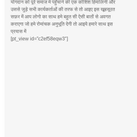
योगदान को पूरे समाज मे पहुँचाने की एक कोशिश हिमालिनी और
उससे जुड़े सभी कार्यकर्ताओं की तरफ से तो आइए इस खूबसूरत
सफ़र में आप लोगो का साथ हमे बहुत सी ऐसी बातों से अवगत
कराएगा जो हमे रोमांचक अनुभूति देगी तो आइये हमारे साथ इस
प्रयास में
[pt_view id=”c2ef58eqw3″]