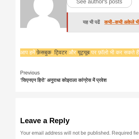
See author's posts
यह भी पढें
कभी–कभी अकेले भी ल
आप हमें
फ़ेसबुक
,
ट्विटर
और
यूट्यूब
पर फ़ॉलो भी कर सकते हैं
Continue
Previous
‘सिएनएन हिरो’ अनुराधा कोइराला कांग्रेस में प्रवेश
Reading
Leave a Reply
Your email address will not be published.
Required fi